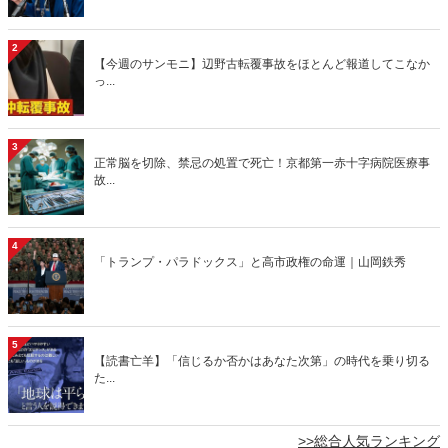
2
【今週のサンモニ】辺野古転覆事故をほとんど報道してこなか
っ...
3
正常脳を切除、禁忌の処置で死亡！京都第一赤十字病院医療事
故...
4
「トランプ・パラドックス」と高市政権の命運｜山岡鉄秀
5
【読書亡羊】「信じるか否かはあなた次第」の時代を乗り切る
た...
>>総合人気ランキング