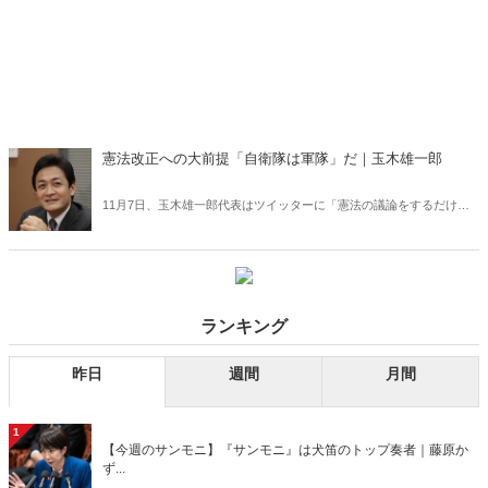
憲法改正への大前提「自衛隊は軍隊」だ｜玉木雄一郎
11月7日、玉木雄一郎代表はツイッターに「憲法の議論をするだけで
袋叩きにするようなスタイルが忌避されていることに気づかないと、
野党が多くの国民、特に若い世代に支持されることはないでしょう」
と投稿。「比例は1議席も取れない」と言われながらも、「改革中
道」「対決より解決」の立場を貫き、選挙で躍進した国民民主党。惨
敗した立憲民主党とは何が違うのか。2021年2月号（2020年12月21日
ランキング
発売）に掲載されたインタビューを特別公開！（※肩書等は当時のマ
マ）。
昨日
週間
月間
1
【今週のサンモニ】『サンモニ』は犬笛のトップ奏者｜藤原か
ず...