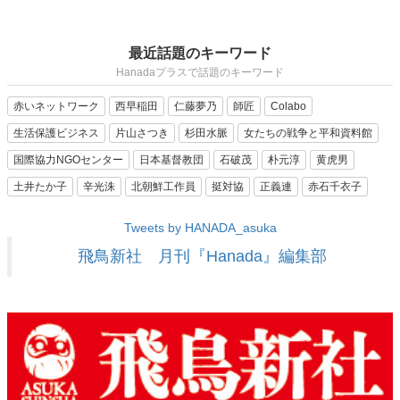
最近話題のキーワード
Hanadaプラスで話題のキーワード
赤いネットワーク
西早稲田
仁藤夢乃
師匠
Colabo
生活保護ビジネス
片山さつき
杉田水脈
女たちの戦争と平和資料館
国際協力NGOセンター
日本基督教団
石破茂
朴元淳
黄虎男
土井たか子
辛光洙
北朝鮮工作員
挺対協
正義連
赤石千衣子
Tweets by HANADA_asuka
飛鳥新社 月刊『Hanada』編集部