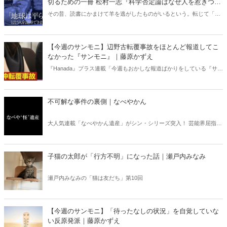
切るための一冊 松村一志『科学否定論はなぜ人を惹きつけ
るのか』（ちくま新書）｜梶原麻衣子
その昔、読書にかまけて羊を逃がしたものがいるという。転じて「読
書亡羊」は「重要なことを忘れて、他のことに夢中になること」を指
す四字熟語になった。だが時に仕事を放り出してでも、読むべき本が
ある。元月刊『Hanada』編集部員のライター・梶原がお送りする時事
【今週のサンモニ】辺野古転覆事故をほとんど報道してこ
書評！
なかった『サンモニ』｜藤原かずえ
『Hanada』プラス連載「今週もおかしな報道ばかりをしている『サン
デーモーニング』を藤原かずえさんがデータとロジックで滅多斬
り」、略して【今週のサンモニ】。
不可解な事件の裏側｜なべやかん
大人気連載「なべやかん遺産」がシン・シリーズ突入！ 芸能界屈指の
コレクターであり、都市伝説、オカルト、スピリチュアルな話題が大
好きな芸人・なべやかんが蒐集した選りすぐりの「怪」な話を紹介！
信じるか信じないかは、あなた次第！ 芸能ニュース
子猫の太郎が「行方不明」になった話｜瀬戸内みなみ
瀬戸内みなみの「猫は友だち」第10回
【今週のサンモニ】「待ったなしの状況」を自覚していな
い反原発派｜藤原かずえ