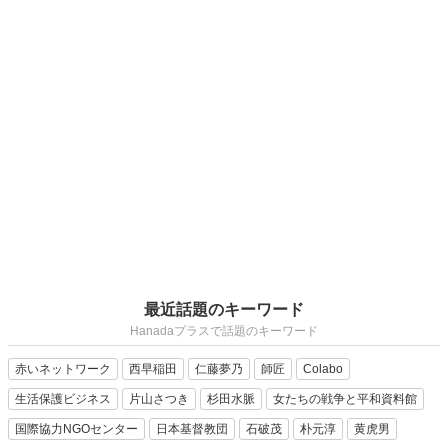
最近話題のキーワード
Hanadaプラスで話題のキーワード
赤いネットワーク
西早稲田
仁藤夢乃
師匠
Colabo
生活保護ビジネス
片山さつき
杉田水脈
女たちの戦争と平和資料館
国際協力NGOセンター
日本基督教団
石破茂
朴元淳
黄虎男