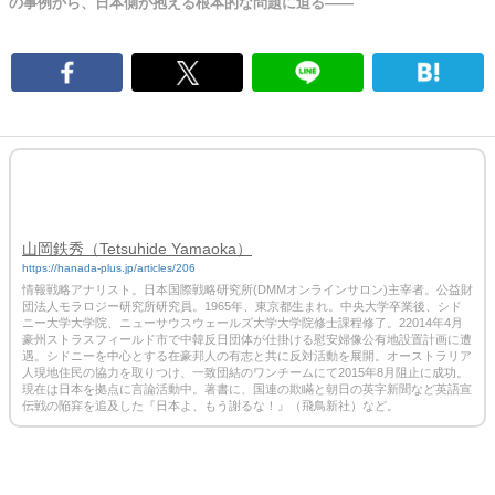
の事 例から、日本側が抱える根本的な問題に迫る――
山岡鉄秀（Tetsuhide Yamaoka）
https://hanada-plus.jp/articles/206
情報戦略アナリスト。日本国際戦略研究所(DMMオンラインサロン)主宰者。公益財
団法人モラロジー研究所研究員。1965年、東京都生まれ。中央大学卒業後、シド
ニー大学大学院、ニューサウスウェールズ大学大学院修士課程修了。22014年4月
豪州ストラスフィールド市で中韓反日団体が仕掛ける慰安婦像公有地設置計画に遭
遇。シドニーを中心とする在豪邦人の有志と共に反対活動を展開。オーストラリア
人現地住民の協力を取りつけ、一致団結のワンチームにて2015年8月阻止に成功。
現在は日本を拠点に言論活動中。著書に、国連の欺瞞と朝日の英字新聞など英語宣
伝戦の陥穽を追及した『日本よ、もう謝るな！』（飛鳥新社）など。