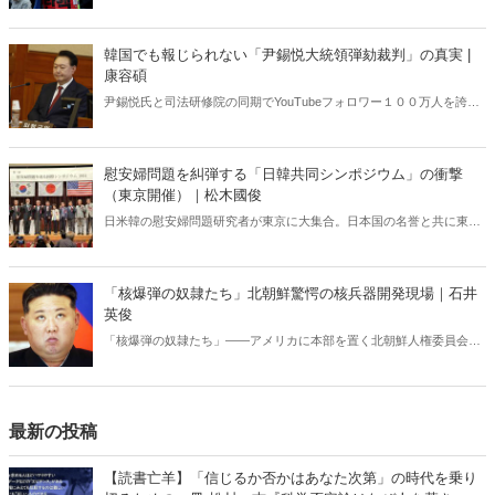
を巻き起こしている。いま韓国で何が起きているのか？ 韓国の外
交・安保に生じた空白は今後、日韓関係にどのような影響を及ぼすの
か？ 韓国政治に精通する柳錫春元延世大学教授と、公明選挙大韓党
韓国でも報じられない「尹錫悦大統領弾劾裁判」の真実 |
の閔庚旭代表が緊急独占対談で語り合った。
康容碩
尹錫悦氏と司法研修院の同期でYouTubeフォロワー１００万人を誇る
人気弁護士が独占インタビューで明かした「大統領弾劾裁判」の全
貌。
慰安婦問題を糾弾する「日韓共同シンポジウム」の衝撃
（東京開催）｜松木國俊
日米韓の慰安婦問題研究者が東京に大集合。日本国の名誉と共に東ア
ジアの安全保障にかかわる極めて重大なテーマ、慰安婦問題の完全解
決に至る道筋を多角的に明らかにする！シンポジウムの模様を登壇者
の一人である松木國俊氏が完全レポート、一挙大公開。これを読めば
「核爆弾の奴隷たち」北朝鮮驚愕の核兵器開発現場｜石井
慰安婦の真実が全て分かる！
英俊
「核爆弾の奴隷たち」――アメリカに本部を置く北朝鮮人権委員会が
発表した報告書に記された衝撃的な内容。アメリカや韓国では話題に
なっているが、日本ではなぜか全く知られていない。核開発を進める
独裁国家で実施されている「現代の奴隷制度」の実態。
最新の投稿
【読書亡羊】「信じるか否かはあなた次第」の時代を乗り