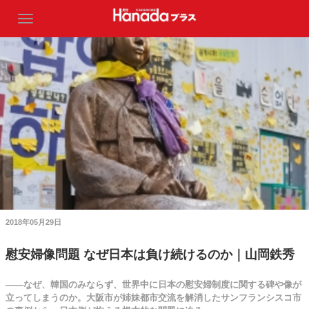
2018年05月29日
慰安婦像問題 なぜ日本は負け続けるのか｜山岡鉄秀
――なぜ、韓国のみならず、世界中に日本の慰安婦制度に関する碑や像が
立ってしまうのか。大阪市が姉妹都市交流を解消したサンフランシスコ市