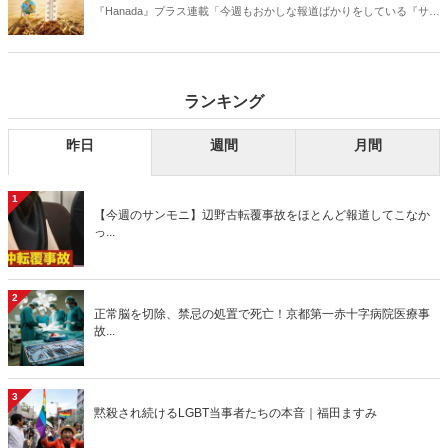
『Hanada』プラス連載「今週もおかしな報道ばかりをしている『サン
デーモーニング』を藤原かずえさんがデータとロジックで滅多斬
り」、略して【今週のサンモニ】。
ランキング
昨日
週間
月間
1
【今週のサンモニ】辺野古転覆事故をほとんど報道してこなか
っ...
2
正常脳を切除、禁忌の処置で死亡！京都第一赤十字病院医療事
故...
3
黙殺され続けるLGBT当事者たちの本音｜福田ますみ