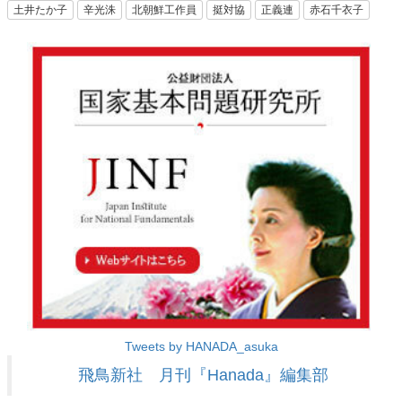
土井たか子
辛光洙
北朝鮮工作員
挺対協
正義連
赤石千衣子
Tweets by HANADA_asuka
飛鳥新社 月刊『Hanada』編集部