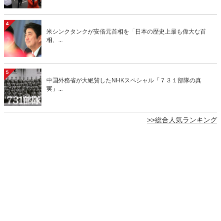
4
米シンクタンクが安倍元首相を「日本の歴史上最も偉大な首
相、...
5
中国外務省が大絶賛したNHKスペシャル「７３１部隊の真
実」...
>>総合人気ランキング