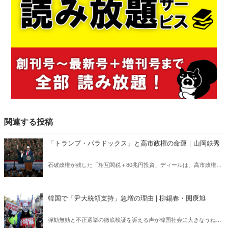
関連する投稿
「トランプ・パラドックス」と高市政権の命運｜山岡鉄秀
石破政権が残した「相互関税＋80兆円投資」ディールは、高市政権に
重い宿題を突きつけている。トランプの“ふたつの顔”が日本を救うの
か、縛るのか──命運は、このパラドックスをどう反転できるかにかか
っている。
韓国で「尹大統領支持」急増の理由 | 柳錫春・閔庚旭
弾劾無効と不正選挙の徹底検証を訴える声が韓国社会に大きなうねり