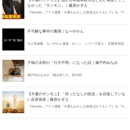
書評！
なかった『サンモニ』｜藤原かずえ
『Hanada』プラス連載「今週もおかしな報道ばかりをしている『サン
デーモーニング』を藤原かずえさんがデータとロジックで滅多斬
り」、略して【今週のサンモニ】。
不可解な事件の裏側｜なべやかん
大人気連載「なべやかん遺産」がシン・シリーズ突入！ 芸能界屈指の
コレクターであり、都市伝説、オカルト、スピリチュアルな話題が大
好きな芸人・なべやかんが蒐集した選りすぐりの「怪」な話を紹介！
信じるか信じないかは、あなた次第！ 芸能ニュース
子猫の太郎が「行方不明」になった話｜瀬戸内みなみ
瀬戸内みなみの「猫は友だち」第10回
【今週のサンモニ】「待ったなしの状況」を自覚していな
い反原発派｜藤原かずえ
『Hanada』プラス連載「今週もおかしな報道ばかりをしている『サン
デーモーニング』を藤原かずえさんがデータとロジックで滅多斬
り」、略して【今週のサンモニ】。