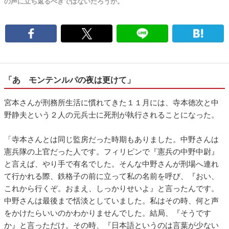
の声に立ち返るべきではないだろうか。
「あゝモンテンルパの夜は更けて」
宮本さんが刑務所生活に慣れてきた１１月には、寺本徳次と中
野静夫という２人の元兵士に死刑が執行されることになった。
「寺本さんとは同じ監房だった時期もありました。中野さんは
憲兵隊の上官だった人です。フィリピンで『憲兵の中野中尉』
と言えば、やり手で有名でした。そんな中野さんが刑場へ連れ
て行かれる際、鉄格子の前に立って私の名前を呼び、『おい、
これから行くぞ。おまえ、しっかりせいよ』と言ったんです。
中野さんは最後まで恬淡としていました。私はその時、何と声
をかけたらいいのかわかりませんでした。結局、『そうです
か』と言っただけ。その時、『日本語というのは言葉が少ない