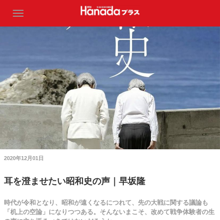
2020年12月01日
耳を澄ませたい昭和史の声｜早坂隆
時代が令和となり、昭和が遠くなるにつれて、先の大戦に関する議論も
「机上の空論」になりつつある。そんないまこそ、改めて戦争体験者の生