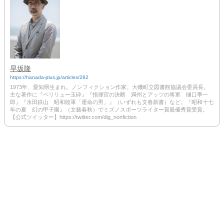
早坂隆
https://hanada-plus.jp/articles/282
1973年、愛知県生まれ。ノンフィクション作家。大磯町立図書館協議会委員長。
主な著作に『ペリリュー玉砕』『指揮官の決断 満州とアッツの将軍 樋口季一
郎』『永田鉄山 昭和陸軍「運命の男」』（いずれも文春新書）など。『昭和十七
年の夏 幻の甲子園』（文藝春秋）でミズノスポーツライター賞最優秀賞受賞。
【公式ツイッター】https://twitter.com/dig_nonfiction