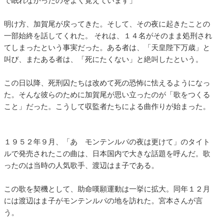
で眠れなかったのをよく覚えています」
明け方、加賀尾が戻ってきた。そして、その夜に起きたことの
一部始終を話してくれた。 それは、１４名がそのまま処刑され
てしまったという事実だった。ある者は、「天皇陛下万歳」と
叫び、またある者は、「死にたくない」と絶叫したという。
この日以降、死刑囚たちは改めて死の恐怖に怯えるようになっ
た。そんな彼らのために加賀尾が思い立ったのが「歌をつくる
こと」だった。こうして収監者たちによる曲作りが始まった。
１９５２年９月、「あゝモンテンルパの夜は更けて」のタイト
ルで発売されたこの曲は、日本国内で大きな話題を呼んだ。歌
ったのは当時の人気歌手、渡辺はま子である。
この歌を契機として、助命嘆願運動は一挙に拡大。同年１２月
には渡辺はま子がモンテンルパの地を訪れた。宮本さんが言
う。