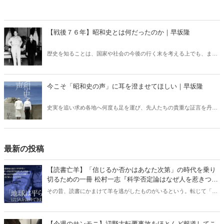
【戦後７６年】昭和史とは何だったのか｜早坂隆
歴史を知ることは、国家や社会の今後の行く末を考える上でも、また
個人がより良く生きていくためにも、極めて大切な作業である。歴史
の中には多くのかけがえのない教訓が含まれている――。早坂隆さん
が取材生活の集大成として上梓された『昭和史の声』より「まえが
今こそ「昭和史の声」に耳を澄ませてほしい｜早坂隆
き」をご紹介します。
史実を追い求め各地へ何度も足を運び、先人たちの貴重な証言を丹念
に追い続けてこられたノンフィクション作家の早坂隆さん。取材生活
20年余の集大成となる『昭和史の声』が大反響。戦後7６年、令和を
生きる全ての世代にお読み頂きたい戦史ノンフィクションの決定版で
す。
最新の投稿
【読書亡羊】「信じるか否かはあなた次第」の時代を乗り
切るための一冊 松村一志『科学否定論はなぜ人を惹きつけ
るのか』（ちくま新書）｜梶原麻衣子
その昔、読書にかまけて羊を逃がしたものがいるという。転じて「読
書亡羊」は「重要なことを忘れて、他のことに夢中になること」を指
す四字熟語になった。だが時に仕事を放り出してでも、読むべき本が
ある。元月刊『Hanada』編集部員のライター・梶原がお送りする時事
【今週のサンモニ】辺野古転覆事故をほとんど報道してこ