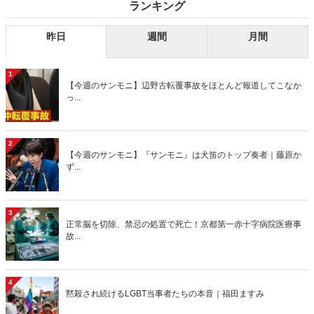
ランキング
昨日
週間
月間
1
【今週のサンモニ】辺野古転覆事故をほとんど報道してこなか
っ...
2
【今週のサンモニ】『サンモニ』は犬笛のトップ奏者｜藤原か
ず...
3
正常脳を切除、禁忌の処置で死亡！京都第一赤十字病院医療事
故...
4
黙殺され続けるLGBT当事者たちの本音｜福田ますみ