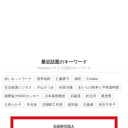
最近話題のキーワード
Hanadaプラスで話題のキーワード
赤いネットワーク
西早稲田
仁藤夢乃
師匠
Colabo
生活保護ビジネス
片山さつき
杉田水脈
女たちの戦争と平和資料館
国際協力NGOセンター
日本基督教団
石破茂
朴元淳
黄虎男
土井たか子
辛光洙
北朝鮮工作員
挺対協
正義連
赤石千衣子