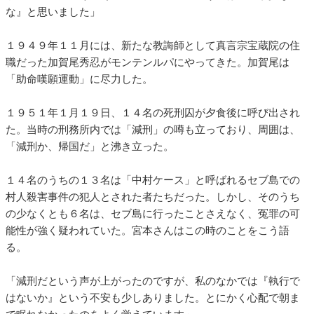
な』と思いました」
１９４９年１１月には、新たな教誨師として真言宗宝蔵院の住
職だった加賀尾秀忍がモンテンルパにやってきた。加賀尾は
「助命嘆願運動」に尽力した。
１９５１年１月１９日、１４名の死刑囚が夕食後に呼び出され
た。当時の刑務所内では「減刑」の噂も立っており、周囲は、
「減刑か、帰国だ」と沸き立った。
１４名のうちの１３名は「中村ケース」と呼ばれるセブ島での
村人殺害事件の犯人とされた者たちだった。しかし、そのうち
の少なくとも６名は、セブ島に行ったことさえなく、冤罪の可
能性が強く疑われていた。宮本さんはこの時のことをこう語
る。
「減刑だという声が上がったのですが、私のなかでは『執行で
はないか』という不安も少しありました。とにかく心配で朝ま