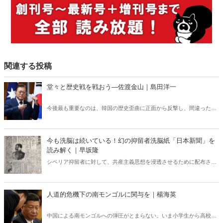
関連する投稿
堂々と歴史戦を戦おう―佐渡金山｜島田洋一
今後最も重要なのは、韓国の歴史歪曲に正面から反撃し、間違った歴
史認識を正すことである。地元有力紙、新潟日報のように韓国の歪曲
に「理解」を示す姿勢は百害あって一利なしだ。
今も洗脳は続いている！幻の抑留者洗脳紙「日本新聞」を
読み解く｜早坂隆
シベリア抑留者に対して、共産主義思想を浸透させるために配布され
た「日本新聞」。第一級の史料である同紙の謎多き実態を明らかにす
ると同時に、その後の日本社会に波及した影響についても考察を加え
ていく。 日本新聞の「亡霊」は令和の時代になっても決して消えては
人道的危機下の南モンゴルに関与を｜楊海英
いない。
中国による南モンゴルへの弾圧がとまらない。いま小学生から高校生