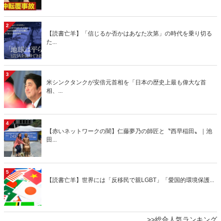
2
【読書亡羊】「信じるか否かはあなた次第」の時代を乗り切る
た...
3
米シンクタンクが安倍元首相を「日本の歴史上最も偉大な首
相、...
4
【赤いネットワークの闇】仁藤夢乃の師匠と〝西早稲田〟｜池
田...
5
【読書亡羊】世界には「反移民で親LGBT」「愛国的環境保護...
>>総合人気ランキング