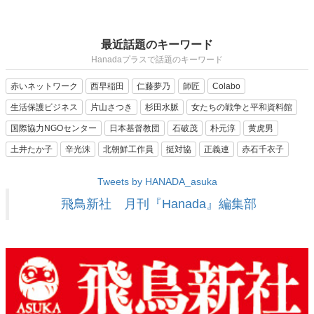
最近話題のキーワード
Hanadaプラスで話題のキーワード
赤いネットワーク
西早稲田
仁藤夢乃
師匠
Colabo
生活保護ビジネス
片山さつき
杉田水脈
女たちの戦争と平和資料館
国際協力NGOセンター
日本基督教団
石破茂
朴元淳
黄虎男
土井たか子
辛光洙
北朝鮮工作員
挺対協
正義連
赤石千衣子
Tweets by HANADA_asuka
飛鳥新社 月刊『Hanada』編集部