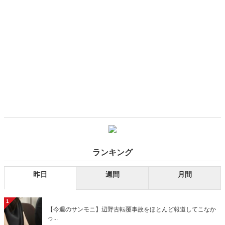
ランキング
昨日
週間
月間
1
【今週のサンモニ】辺野古転覆事故をほとんど報道してこなか
っ...