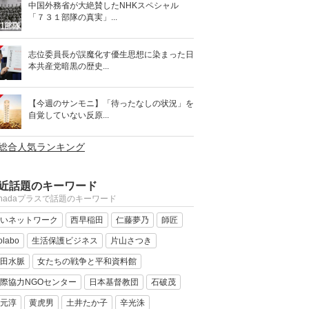
中国外務省が大絶賛したNHKスペシャル
「７３１部隊の真実」...
志位委員長が誤魔化す優生思想に染まった日
本共産党暗黒の歴史...
【今週のサンモニ】「待ったなしの状況」を
自覚していない反原...
>総合人気ランキング
近話題のキーワード
anadaプラスで話題のキーワード
いネットワーク
西早稲田
仁藤夢乃
師匠
olabo
生活保護ビジネス
片山さつき
田水脈
女たちの戦争と平和資料館
際協力NGOセンター
日本基督教団
石破茂
元淳
黄虎男
土井たか子
辛光洙