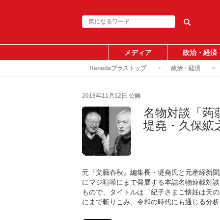
メディア
政治・経済
Hanadaプラストップ
政治・経済
2019年11月12日
公開
名物対談「蒟
堤堯・久保絋
元『文藝春秋』編集長・堤堯氏と元産経新聞
にマジ喧嘩にまで発展する本誌名物連載対談「
もので、タイトルは「紀子さまご懐妊は天の
にまで斬りこみ、令和の時代にも通じる分析