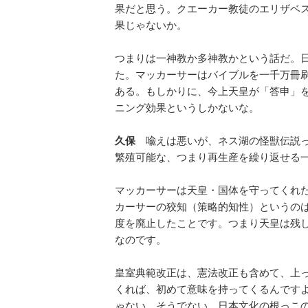
果だと思う。クエーカー教徒のエリザベ
果じゃないか。
つまりは一神教か多神教かという話だ。
た。マッカーサーはバイブルを一千万冊
ある。もしかりに、今上天皇が「答申」
ニング効果というしかないな。
久保
喩えは悪いが、ネス湖の怪獣伝説っ
繁殖可能な、つまり再生産を繰り返せる
マッカーサーは天皇・国体を守ってくれ
カーサーの狡知（策略的知性）というの
度を廃止したことです。つまり天皇は残
なのです。
皇室典範改正は、憲法改正も含めて、上
くれば、初めて意味を持ってくるんです
ゃない。そうでない、日本文化の根っこ