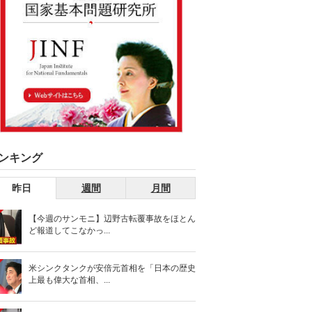
ンキング
昨日
週間
月間
【今週のサンモニ】辺野古転覆事故をほとん
ど報道してこなかっ...
米シンクタンクが安倍元首相を「日本の歴史
上最も偉大な首相、...