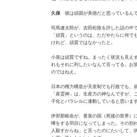
久保
彼は頑固が美徳だと思っているんで
司馬遼太郎が、吉田松陰を評した話の中
「頑質」というのは、ただやたらに何で
けれど、頑質ではなかったと。
小泉は頑質ですね。まったく状況も見え
れもそれに列したいなんて言ってる。お
のではねえ。
日本の権力構造が天皇制でも行政でも、
「産霊神」は、生産力の神なんですが、
子化とパラレルに連動していると思いま
伊邪那岐命が、黄泉の国（死後の世界）
嘩をする羽目になってしまった。その別
人殺すからね」と言ったのにたいして、