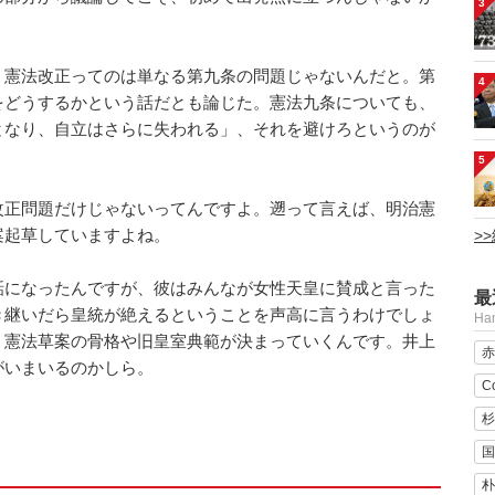
3
憲法改正ってのは単なる第九条の問題じゃないんだと。第
4
をどうするかという話だとも論じた。憲法九条についても、
となり、自立はさらに失われる」、それを避けろというのが
5
正問題だけじゃないってんですよ。遡って言えば、明治憲
案起草していますよね。
>
話になったんですが、彼はみんなが女性天皇に賛成と言った
最
き継いだら皇統が絶えるということを声高に言うわけでしょ
H
、憲法草案の骨格や旧皇室典範が決まっていくんです。井上
赤
がいまいるのかしら。
C
杉
国
う
朴