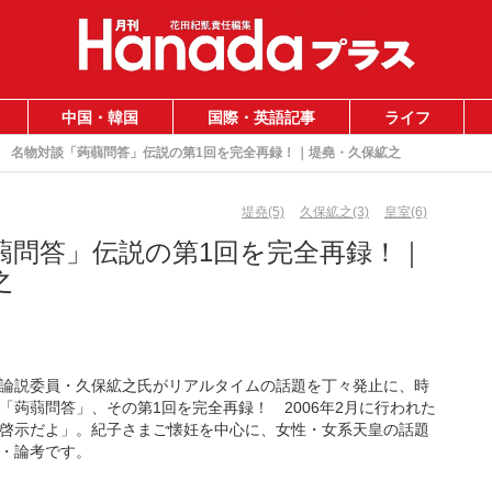
中国・韓国
国際・英語記事
ライフ
名物対談「蒟蒻問答」伝説の第1回を完全再録！｜堤堯・久保絋之
堤堯(5)
久保絋之(3)
皇室(6)
蒻問答」伝説の第1回を完全再録！｜
之
論説委員・久保絋之氏がリアルタイムの話題を丁々発止に、時
蒟蒻問答」、その第1回を完全再録！ 2006年2月に行われた
啓示だよ」。紀子さまご懐妊を中心に、女性・女系天皇の話題
・論考です。