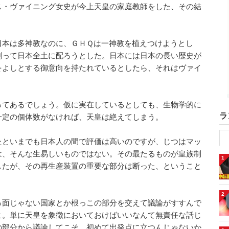
ス・ヴァイニング女史が今上天皇の家庭教師をした、その結
日本は多神教なのに、ＧＨＱは一神教を植えつけようとし
刷って日本全土に配ろうとした。日本には日本の長い歴史が
をよしとする御意向を持たれているとしたら、それはヴァイ
てあるでしょう。仮に実在しているとしても、生物学的に
ラ
一定の個体数がなければ、天皇は絶えてしまう。
たといまでも日本人の間で評価は高いのですが、じつはマッ
は、そんな生易しいものではない。その最たるものが皇族制
1
したが、その再生産装置の重要な部分は断った、ということ
2
っ面じゃない国家とか根っこの部分を交えて議論がすすんで
よ。単に天皇を象徴においておけばいいなんて無責任な話じ
の部分から議論してこそ、初めて出発点に立つんじゃないか