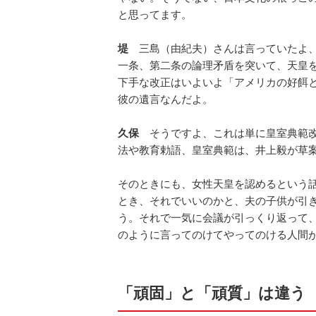
と思ってます。
堤
三島（由紀夫）さんは言っていたよ、
一条、第二条の論理矛盾を突いて、天皇
下手な改正はいよいよ「アメリカの好餌
彼の遺言なんだよ。
久保
そうですよ、これは単に皇室典範改
法や教育勅語、皇室典範は、井上毅が草
そのときにも、女性天皇を認めるという
とき、それでいいのかと、夫の子供が引
う。それで一気に会議が引っくり返って
のように言ってのけてやってのける人間
「頑固」と「頑質」は違