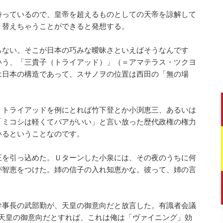
持っているので、皇帝を超えるものとしての天帝を諒解して
り替えちゃうことができると発想する。
らない。そこが日本の巧みな曖昧さといえばそうなんです
いう、「三貴子（トライアッド）」（＝アマテラス・ツクヨ
は日本の構造であって、スサノヲの位置は西田の「無の場
、トライアッドを例にとれば竹下登とか小渕恵三、あるいは
「ミコシは軽くてパアがいい」と言い放った歴代政権の権力
いるということなのです。
を引っ込めた。Ｕターンした小泉には、その夜のうちに何
が智恵をつけた。姉の信子の入れ知恵かな。彼って、姉の言
幹事長の武部勤が、天皇の御意向だと放言した。有識者会議
上天皇の御意向だとすれば、これは俺は「ヴァイニング」効