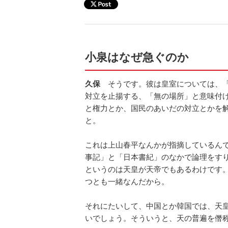
小泉はなぜ急ぐのか
久保
そうです。彼は皇室については、「
対立を止揚する、「無の場所」と意味付
と権力とか、国民のあいだの対立とかを
と。
これは上山春平なんかが指摘しているん
事記」と「日本書紀」のなかで論理をす
というのは天皇が天帝でもあるわけです
つとも一緒なんだから。
それにたいして、中国とか韓国では、天
いでしょう。そういうと、天の普遍を僭