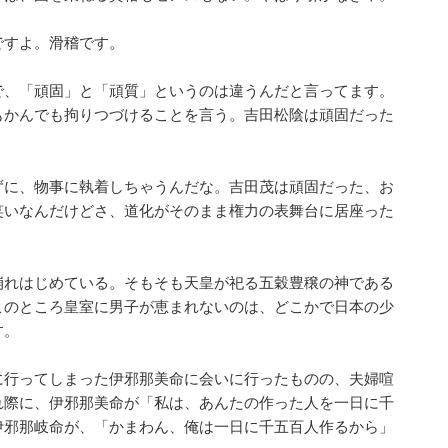
すよ。滑稽です。
で、「頑固」と「頑質」というのは違うんだと言ってます。
もかんでも拘りつづけることを言う。吉田松陰は頑固だった
ずに、物事に執着しちゃうんだな。吉田茂は頑固だった、お
笑いなんだけどさ、道化がそのまま権力の表舞台に居座った
崩れはじめている。そもそも天皇が祀る五穀豊穣の神である
このところ皇室に男子が恵まれないのは、どこかで日本の少
す。
に行ってしまった伊邪那美命に会いに行ったものの、夫婦喧
れ際に、伊邪那美命が「私は、あんたの作った人を一日に千
伊邪那岐命が、「かまわん、俺は一日に千五百人作るから」