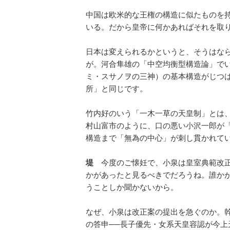
中国は欧米的な王権の構造に似たものを
いる。だから皇帝に何かあればそれを取
日本は変えられるかというと、そうはな
が。河合隼雄の「中空均衡型構造論」で
ミ・スサノヲの三神）の基本構造がじつ
所」と同じです。
竹内好のいう「一木一草の天皇制」とは
村山富市のように、口の悪い小沢一郎が
構造まで「無為の中心」が刺し貫かれて
堤
今度のご懐妊で、小泉は皇室典範改正
かがあったと見るべきでだろうね。誰か
うことしか聞かないから。
なぜ、小泉は改正案の提出を急ぐのか。
の答申──長子優先・女系天皇容認が今