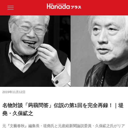
2019年11月12日
名物対談「蒟蒻問答」伝説の第1回を完全再録！｜堤
堯・久保絋之
元『文藝春秋』編集長・堤堯氏と元産経新聞論説委員・久保絋之氏がリア