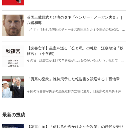
代の要請だ｜堤堯×久保紘之【2025年12月号】』の内容をAIを使って
要約・紹介。
英国王戴冠式と頭痛のタネ「ヘンリー・メーガン夫妻」｜
八幡和郎
もうすぐ行われる英国のチャールズ新国王とカミラ王妃の戴冠式。 英
国王室で、いま何が問題になっているか、徹底解説！
【読書亡羊】皇室を巡る「公と私」の軋轢 江森敬治『秋
篠宮』（小学館）
その昔、読書にかまけて羊を逃がしたものがいるという。転じて「読
書亡羊」は「重要なことを忘れて、他のことに夢中になること」を指
す四字熟語になった。だが時に仕事を放り出してでも、読むべき本が
ある。元月刊『Hanada』編集部員のライター・梶原がお送りする週末
「男系の皇統」維持策示した報告書を歓迎する｜百地章
書評！
今回の報告書が男系の皇統維持の立場に立ち、旧宮家の男系男子孫を
養子とする方策を提示したことは当然とはいえ画期的であり、心から
歓迎したい。一方で、立憲民主党の泉健太代表や西村智奈美幹事長の
主張は全く的外れである。
最新の投稿
【読書亡羊】「信じるか否かはあなた次第」の時代を乗り