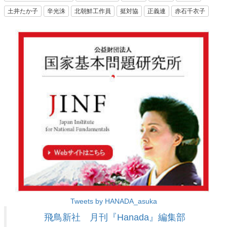
土井たか子
辛光洙
北朝鮮工作員
挺対協
正義連
赤石千衣子
Tweets by HANADA_asuka
飛鳥新社 月刊『Hanada』編集部