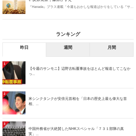
『Hanada』プラス連載「今週もおかしな報道ばかりをしている『サン
デーモーニング』を藤原かずえさんがデータとロジックで滅多斬
り」、略して【今週のサンモニ】。
ランキング
昨日
週間
月間
1
【今週のサンモニ】辺野古転覆事故をほとんど報道してこなか
っ...
2
米シンクタンクが安倍元首相を「日本の歴史上最も偉大な首
相、...
3
中国外務省が大絶賛したNHKスペシャル「７３１部隊の真
実」...