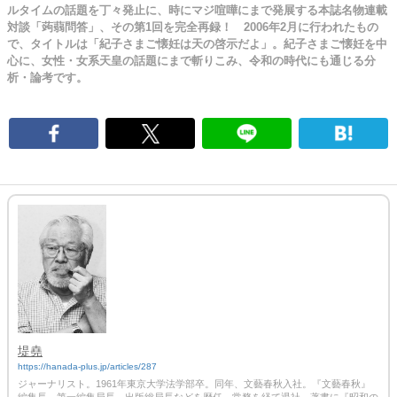
ルタイムの話題を丁々発止に、時にマジ喧嘩にまで発展する本誌名物連載
対談「蒟蒻問答」、その第1回を完全再録！ 2006年2月に行われたもの
で、タイトルは「紀子さまご懐妊は天の啓示だよ」。紀子さまご懐妊を中
心に、女性・女系天皇の話題にまで斬りこみ、令和の時代にも通じる分
析・論考です。
堤堯
https://hanada-plus.jp/articles/287
ジャーナリスト。1961年東京大学法学部卒。同年、文藝春秋入社。『文藝春秋』