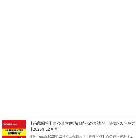
【蒟蒻問答】自公連立解消は時代の要請だ｜堤堯×久保紘之
【2025年12月号】
月刊Hanada2025年12月号に掲載の『【蒟蒻問答】自公連立解消は時