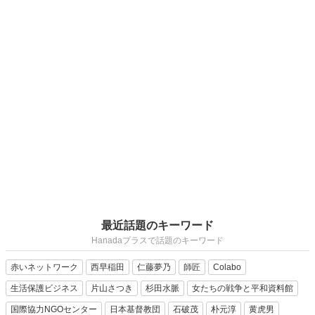
最近話題のキーワード
Hanadaプラスで話題のキーワード
赤いネットワーク
西早稲田
仁藤夢乃
師匠
Colabo
生活保護ビジネス
片山さつき
杉田水脈
女たちの戦争と平和資料館
国際協力NGOセンター
日本基督教団
石破茂
朴元淳
黄虎男