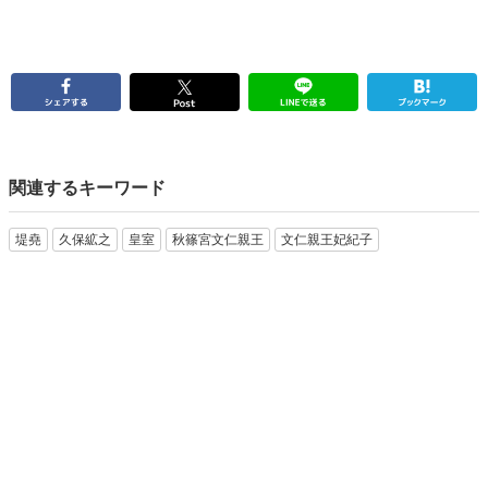
関連するキーワード
堤堯
久保絋之
皇室
秋篠宮文仁親王
文仁親王妃紀子