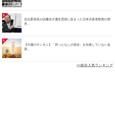
4
志位委員長が誤魔化す優生思想に染まった日本共産党暗黒の歴
史...
5
【今週のサンモニ】「待ったなしの状況」を自覚していない反
原...
>>総合人気ランキング