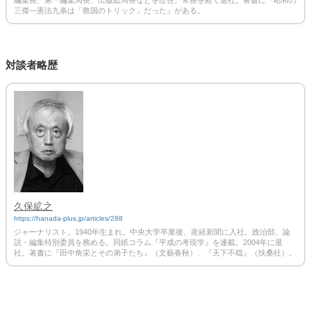
編集長、第一編集局長、出版総局長などを歴任。常務を経て退社。著書に『昭和の
三傑―憲法九条は「救国のトリック」だった』がある。
対談者略歴
久保絋之
https://hanada-plus.jp/articles/288
ジャーナリスト。1940年生まれ。中央大学卒業後、産経新聞に入社。政治部、論
説・編集特別委員を務める。同紙コラム『平成の考現学』を連載。2004年に退
社。著書に『田中角栄とその弟子たち』（文藝春秋）、『天下不穏』（扶桑社）。