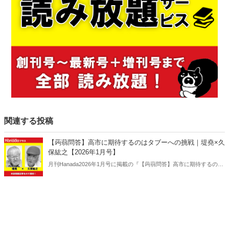
関連する投稿
【蒟蒻問答】高市に期待するのはタブーへの挑戦｜堤堯×久
保紘之【2026年1月号】
月刊Hanada2026年1月号に掲載の『【蒟蒻問答】高市に期待するのは
タブーへの挑戦｜堤堯×久保紘之【2026年1月号】』の内容をAIを使っ
て要約・紹介。