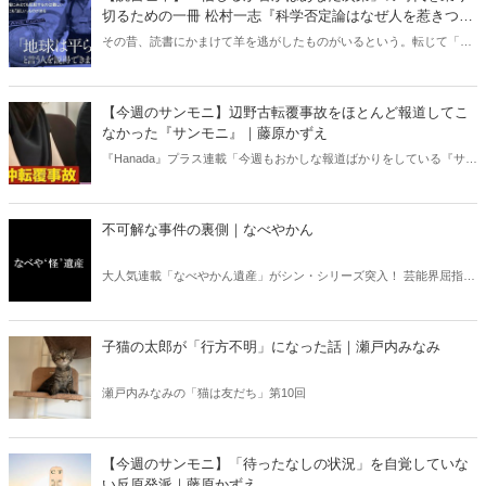
切るための一冊 松村一志『科学否定論はなぜ人を惹きつけ
るのか』（ちくま新書）｜梶原麻衣子
その昔、読書にかまけて羊を逃がしたものがいるという。転じて「読
書亡羊」は「重要なことを忘れて、他のことに夢中になること」を指
す四字熟語になった。だが時に仕事を放り出してでも、読むべき本が
ある。元月刊『Hanada』編集部員のライター・梶原がお送りする時事
【今週のサンモニ】辺野古転覆事故をほとんど報道してこ
書評！
なかった『サンモニ』｜藤原かずえ
『Hanada』プラス連載「今週もおかしな報道ばかりをしている『サン
デーモーニング』を藤原かずえさんがデータとロジックで滅多斬
り」、略して【今週のサンモニ】。
不可解な事件の裏側｜なべやかん
大人気連載「なべやかん遺産」がシン・シリーズ突入！ 芸能界屈指の
コレクターであり、都市伝説、オカルト、スピリチュアルな話題が大
好きな芸人・なべやかんが蒐集した選りすぐりの「怪」な話を紹介！
信じるか信じないかは、あなた次第！ 芸能ニュース
子猫の太郎が「行方不明」になった話｜瀬戸内みなみ
瀬戸内みなみの「猫は友だち」第10回
【今週のサンモニ】「待ったなしの状況」を自覚していな
い反原発派｜藤原かずえ