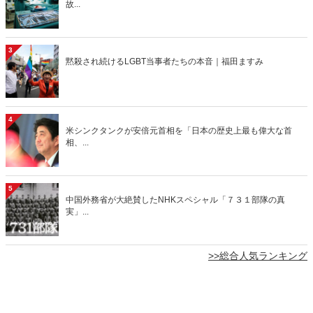
故...
3
黙殺され続けるLGBT当事者たちの本音｜福田ますみ
4
米シンクタンクが安倍元首相を「日本の歴史上最も偉大な首
相、...
5
中国外務省が大絶賛したNHKスペシャル「７３１部隊の真
実」...
>>総合人気ランキング