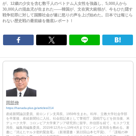
が、12歳の少女を含む数千人のベトナム人女性を強姦し、5,000人から
30,000人の混血児が生まれた――韓国が、文在寅大統領が、今もひた隠す
戦争犯罪に対して国際社会が遂に怒りの声を上げ始めた。日本では報じら
れない歴史戦の最前線を徹底レポート！
岡部伸
https://hanada-plus.jp/articles/214
産経新聞論説委員、前ロンドン支局長。1959年生まれ。81年、立教大学社会学部
を卒業後、産経新聞社に入社。社会部記者として警視庁、国税庁などを担当後、米
デューク大学、コロンビア大学東アジア研究所に留学。外信部を経て、モスクワ支
局長、編集局編集委員。2015年12月から19年4月までロンドン支局長を務める。著
書に『消えたヤルタ密約緊急電』（新潮選書・第22回山本七平賞)、『「諜報の神