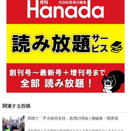
関連する投稿
韓国で「尹大統領支持」急増の理由 | 柳錫春・閔庚旭
弾劾無効と不正選挙の徹底検証を訴える声が韓国社会に大きなうねり