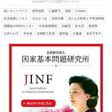
Hanadaプラスで話題のキーワード
赤いネットワーク
西早稲田
仁藤夢乃
師匠
Colabo
生活保護ビジネス
片山さつき
杉田水脈
女たちの戦争と平和資料館
国際協力NGOセンター
日本基督教団
石破茂
朴元淳
黄虎男
土井たか子
辛光洙
北朝鮮工作員
挺対協
正義連
赤石千衣子