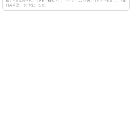
様」と呼ばれた男』（ＰＨＰ研究所）、『イギリスの失敗』（ＰＨＰ新書）、『新
日英同盟』（白秋社）など。