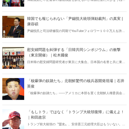
を巻き起こしている。いま韓国で何が起きているのか？ 韓国の外
交・安保に生じた空白は今後、日韓関係にどのような影響を及ぼすの
か？ 韓国政治に精通する柳錫春元延世大学教授と、公明選挙大韓党
韓国でも報じられない「尹錫悦大統領弾劾裁判」の真実 |
の閔庚旭代表が緊急独占対談で語り合った。
康容碩
尹錫悦氏と司法研修院の同期でYouTubeフォロワー１００万人を誇る
人気弁護士が独占インタビューで明かした「大統領弾劾裁判」の全
貌。
慰安婦問題を糾弾する「日韓共同シンポジウム」の衝撃
（東京開催）｜松木國俊
日米韓の慰安婦問題研究者が東京に大集合。日本国の名誉と共に東ア
ジアの安全保障にかかわる極めて重大なテーマ、慰安婦問題の完全解
決に至る道筋を多角的に明らかにする！シンポジウムの模様を登壇者
の一人である松木國俊氏が完全レポート、一挙大公開。これを読めば
「核爆弾の奴隷たち」北朝鮮驚愕の核兵器開発現場｜石井
慰安婦の真実が全て分かる！
英俊
「核爆弾の奴隷たち」――アメリカに本部を置く北朝鮮人権委員会が
発表した報告書に記された衝撃的な内容。アメリカや韓国では話題に
なっているが、日本ではなぜか全く知られていない。核開発を進める
独裁国家で実施されている「現代の奴隷制度」の実態。
「もしトラ」ではなく「トランプ大統領復帰」に備えよ！
｜和田政宗
トランプ前大統領の〝盟友〟、安倍晋三元総理大臣はもういない。