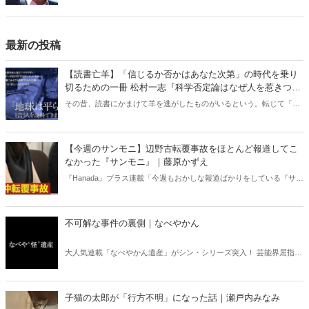
「トランプ大統領復帰」で日本は、東アジアは、ウクライナは、中東
は、どうなるのか？
最新の投稿
【読書亡羊】「信じるか否かはあなた次第」の時代を乗り
切るための一冊 松村一志『科学否定論はなぜ人を惹きつけ
るのか』（ちくま新書）｜梶原麻衣子
その昔、読書にかまけて羊を逃がしたものがいるという。転じて「読
書亡羊」は「重要なことを忘れて、他のことに夢中になること」を指
す四字熟語になった。だが時に仕事を放り出してでも、読むべき本が
ある。元月刊『Hanada』編集部員のライター・梶原がお送りする時事
【今週のサンモニ】辺野古転覆事故をほとんど報道してこ
書評！
なかった『サンモニ』｜藤原かずえ
『Hanada』プラス連載「今週もおかしな報道ばかりをしている『サン
デーモーニング』を藤原かずえさんがデータとロジックで滅多斬
り」、略して【今週のサンモニ】。
不可解な事件の裏側｜なべやかん
大人気連載「なべやかん遺産」がシン・シリーズ突入！ 芸能界屈指の
コレクターであり、都市伝説、オカルト、スピリチュアルな話題が大
好きな芸人・なべやかんが蒐集した選りすぐりの「怪」な話を紹介！
信じるか信じないかは、あなた次第！ 芸能ニュース
子猫の太郎が「行方不明」になった話｜瀬戸内みなみ