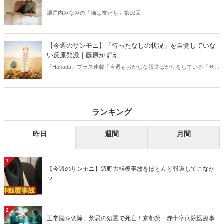
瀬戸内みなみの「猫は友だち」第10回
【今週のサンモニ】「待ったなしの状況」を自覚していな
い反原発派｜藤原かずえ
『Hanada』プラス連載「今週もおかしな報道ばかりをしている『サン
デーモーニング』を藤原かずえさんがデータとロジックで滅多斬
り」、略して【今週のサンモニ】。
ランキング
昨日
週間
月間
1
【今週のサンモニ】辺野古転覆事故をほとんど報道してこなか
っ...
2
正常脳を切除、禁忌の処置で死亡！京都第一赤十字病院医療事