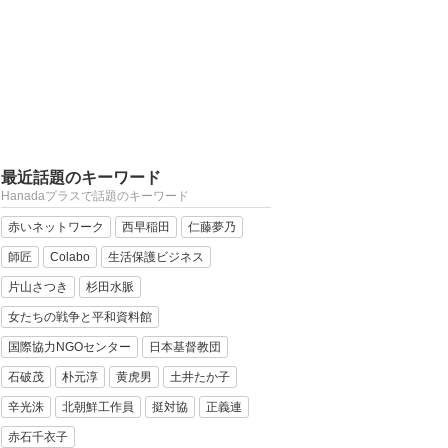
最近話題のキーワード
Hanadaプラスで話題のキーワード
赤いネットワーク
西早稲田
仁藤夢乃
師匠
Colabo
生活保護ビジネス
片山さつき
杉田水脈
女たちの戦争と平和資料館
国際協力NGOセンター
日本基督教団
石破茂
朴元淳
黄虎男
土井たか子
辛光洙
北朝鮮工作員
挺対協
正義連
赤石千衣子