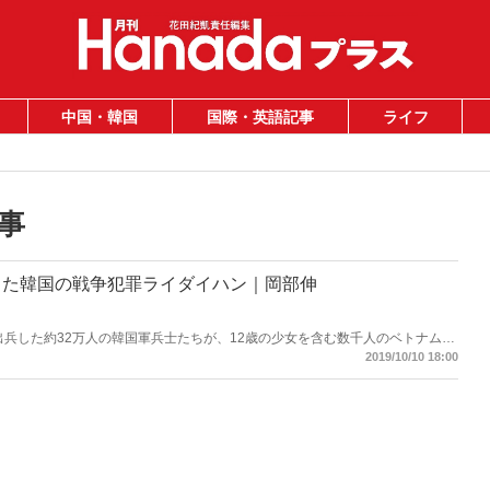
中国・韓国
国際・英語記事
ライフ
事
した韓国の戦争犯罪ライダイハン｜岡部伸
に出兵した約32万人の韓国軍兵士たちが、12歳の少女を含む数千人のベトナム人
000人の混血児が生まれた――韓国が、文在寅大統領が、今もひた隠す戦争犯罪に対
2019/10/10 18:00
めた。日本では報じられない歴史戦の最前線を徹底レポート！