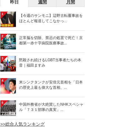
昨日
週間
月間
1
【今週のサンモニ】辺野古転覆事故を
ほとんど報道してこなかっ...
2
正常脳を切除、禁忌の処置で死亡！京
都第一赤十字病院医療事故...
3
黙殺され続けるLGBT当事者たちの本
音｜福田ますみ
4
米シンクタンクが安倍元首相を「日本
の歴史上最も偉大な首相、...
5
中国外務省が大絶賛したNHKスペシャ
ル「７３１部隊の真実」...
>>総合人気ランキング