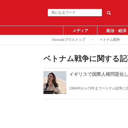
メディア
政治・経済
Hanadaプラストップ
ベトナム戦争
ベトナム戦争に関する記
イギリスで国際人権問題化
1964年から73年までベトナム戦争
女性を強姦し、5,000人から30,
して国際社会が遂に怒りの声を上げ始