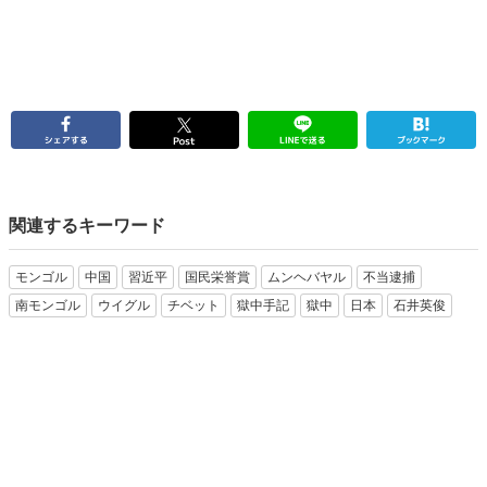
関連するキーワード
モンゴル
中国
習近平
国民栄誉賞
ムンヘバヤル
不当逮捕
南モンゴル
ウイグル
チベット
獄中手記
獄中
日本
石井英俊