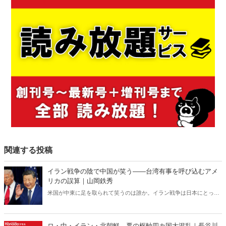
関連する投稿
イラン戦争の陰で中国が笑う――台湾有事を呼び込むアメ
リカの誤算｜山岡鉄秀
米国が中東に足を取られて笑うのは誰か。イラン戦争は日本にとって
対岸の火事ではない。米国の消耗は台湾有事を呼び込み、日本の安全
保障を直撃する――。 日本に「プランB」はあるのか。
ロ・中・イラン・北朝鮮 悪の枢軸四カ国大混乱｜長谷川