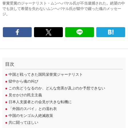
誉賞受賞のジャーナリスト・ムンヘバヤル氏が不当逮捕された。絶望の中
でも決して希望を失わないムンヘバヤル氏が獄中で綴った魂のメッセー
ジ。
目次
●
中国と戦ってきた国民栄誉賞ジャーナリスト
●
獄中から魂の叫び
●
この先どうなるのか、どんな危害が及ぶのか予想できない
●
見せかけの民主主義
●
日本人支援者との会見が大きな転機に
●
「外国のスパイ」との濡れ衣
●
中国のモンゴル人絶滅政策
●
共に闘ってほしい