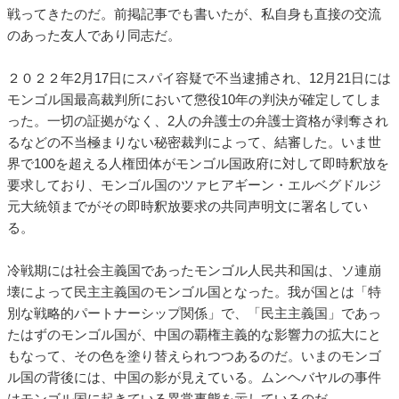
戦ってきたのだ。前掲記事でも書いたが、私自身も直接の交流
のあった友人であり同志だ。
２０２２年2月17日にスパイ容疑で不当逮捕され、12月21日には
モンゴル国最高裁判所において懲役10年の判決が確定してしま
った。一切の証拠がなく、2人の弁護士の弁護士資格が剥奪され
るなどの不当極まりない秘密裁判によって、結審した。いま世
界で100を超える人権団体がモンゴル国政府に対して即時釈放を
要求しており、モンゴル国のツァヒアギーン・エルベグドルジ
元大統領までがその即時釈放要求の共同声明文に署名してい
る。
冷戦期には社会主義国であったモンゴル人民共和国は、ソ連崩
壊によって民主主義国のモンゴル国となった。我が国とは「特
別な戦略的パートナーシップ関係」で、「民主主義国」であっ
たはずのモンゴル国が、中国の覇権主義的な影響力の拡大にと
もなって、その色を塗り替えられつつあるのだ。いまのモンゴ
ル国の背後には、中国の影が見えている。ムンヘバヤルの事件
はモンゴル国に起きている異常事態を示しているのだ。