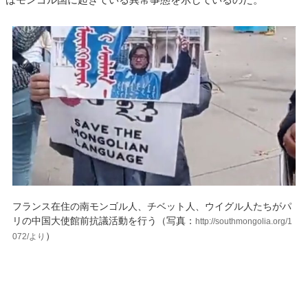
フランス在住の南モンゴル人、チベット人、ウイグル人たちがパ
リの中国大使館前抗議活動を行う（写真：
http://southmongolia.org/1
）
072/より