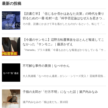
最新の投稿
【読書亡羊】「信じるか否かはあなた次第」の時代を乗り
切るための一冊 松村一志『科学否定論はなぜ人を惹きつけ
るのか』（ちくま新書）｜梶原麻衣子
その昔、読書にかまけて羊を逃がしたものがいるという。転じて「読
書亡羊」は「重要なことを忘れて、他のことに夢中になること」を指
す四字熟語になった。だが時に仕事を放り出してでも、読むべき本が
ある。元月刊『Hanada』編集部員のライター・梶原がお送りする時事
【今週のサンモニ】辺野古転覆事故をほとんど報道してこ
書評！
なかった『サンモニ』｜藤原かずえ
『Hanada』プラス連載「今週もおかしな報道ばかりをしている『サン
デーモーニング』を藤原かずえさんがデータとロジックで滅多斬
り」、略して【今週のサンモニ】。
不可解な事件の裏側｜なべやかん
大人気連載「なべやかん遺産」がシン・シリーズ突入！ 芸能界屈指の
コレクターであり、都市伝説、オカルト、スピリチュアルな話題が大
好きな芸人・なべやかんが蒐集した選りすぐりの「怪」な話を紹介！
信じるか信じないかは、あなた次第！ 芸能ニュース
子猫の太郎が「行方不明」になった話｜瀬戸内みなみ
瀬戸内みなみの「猫は友だち」第10回