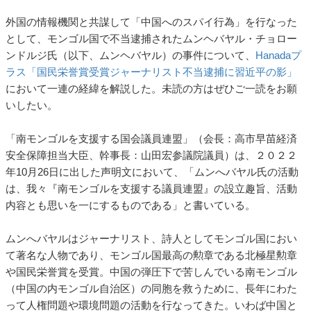
外国の情報機関と共謀して「中国へのスパイ行為」を行なった
として、モンゴル国で不当逮捕されたムンヘバヤル・チョロー
ンドルジ氏（以下、ムンヘバヤル）の事件について、
Hanadaプ
ラス「国民栄誉賞受賞ジャーナリスト不当逮捕に習近平の影」
において一連の経緯を解説した。未読の方はぜひご一読をお願
いしたい。
「南モンゴルを支援する国会議員連盟」（会長：高市早苗経済
安全保障担当大臣、幹事長：山田宏参議院議員）は、２０２２
年10月26日に出した声明文において、「ムンへバヤル氏の活動
は、我々『南モンゴルを支援する議員連盟』の設立趣旨、活動
内容とも思いを一にするものである」と書いている。
ムンへバヤルはジャーナリスト、詩人としてモンゴル国におい
て著名な人物であり、モンゴル国最高の勲章である北極星勲章
や国民栄誉賞を受賞。中国の弾圧下で苦しんでいる南モンゴル
（中国の内モンゴル自治区）の同胞を救うために、長年にわた
って人権問題や環境問題の活動を行なってきた。いわば中国と