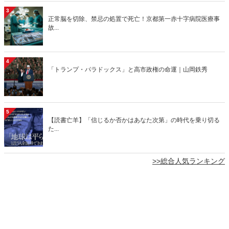
3
正常脳を切除、禁忌の処置で死亡！京都第一赤十字病院医療事
故...
4
「トランプ・パラドックス」と高市政権の命運｜山岡鉄秀
5
【読書亡羊】「信じるか否かはあなた次第」の時代を乗り切る
た...
>>総合人気ランキング