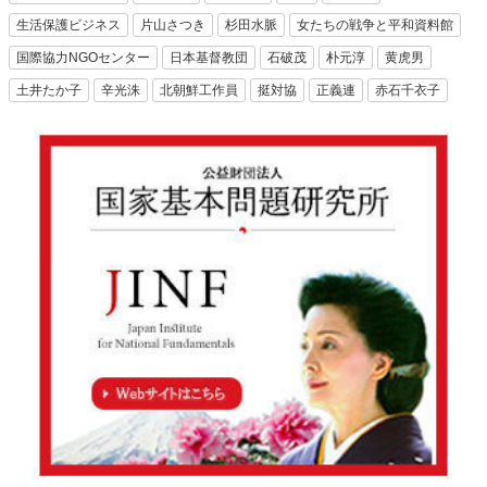
生活保護ビジネス
片山さつき
杉田水脈
女たちの戦争と平和資料館
国際協力NGOセンター
日本基督教団
石破茂
朴元淳
黄虎男
土井たか子
辛光洙
北朝鮮工作員
挺対協
正義連
赤石千衣子