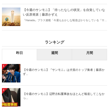
【今週のサンモニ】「待ったなしの状況」を自覚していな
い反原発派｜藤原かずえ
『Hanada』プラス連載「今週もおかしな報道ばかりをしている『サン
デーモーニング』を藤原かずえさんがデータとロジックで滅多斬
り」、略して【今週のサンモニ】。
ランキング
昨日
週間
月間
1
【今週のサンモニ】『サンモニ』は犬笛のトップ奏者｜藤原か
ず...
2
【今週のサンモニ】辺野古転覆事故をほとんど報道してこなか
っ...