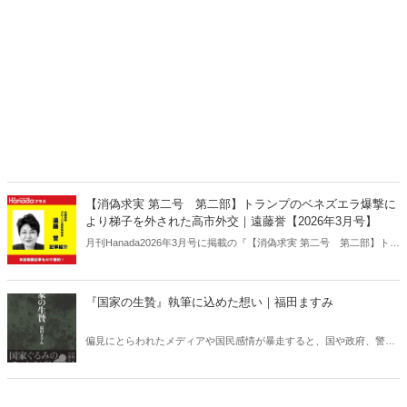
【消偽求実 第二号 第二部】トランプのベネズエラ爆撃に
より梯子を外された高市外交｜遠藤誉【2026年3月号】
月刊Hanada2026年3月号に掲載の『【消偽求実 第二号 第二部】トラ
ンプのベネズエラ爆撃により梯子を外された高市外交｜遠藤誉【2026
年3月号】』の内容をAIを使って要約・紹介。
『国家の生贄』執筆に込めた想い｜福田ますみ
偏見にとらわれたメディアや国民感情が暴走すると、国や政府、警
察、司法までがそれに迎合して、いとも簡単に民主主義、法治主義の
原則を踏みにじる恐怖。これはロシアや中国の話ではない。法治国家
であるはずのこの日本で現実に起きていることなのだ。