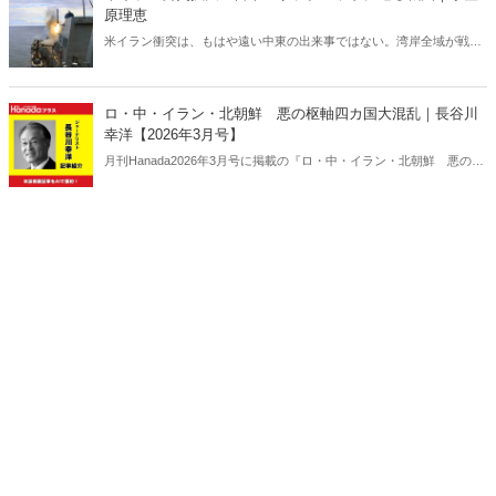
原理恵
米イラン衝突は、もはや遠い中東の出来事ではない。湾岸全域が戦域
化するなか、その影響は日本にも及びつつある。石油備蓄やエネルギ
ー価格の高騰については多く報じられているが、見落とされがちな問
題がある。邦人保護は万全なのか。そして、国際舞台に立つ日本のサ
ロ・中・イラン・北朝鮮 悪の枢軸四カ国大混乱｜長谷川
ラブレッドの安全は守られるのか。戦火は思わぬところに影を落とし
幸洋【2026年3月号】
ている――。
月刊Hanada2026年3月号に掲載の『ロ・中・イラン・北朝鮮 悪の枢
軸四カ国大混乱｜長谷川幸洋【2026年3月号】』の内容をAIを使って
要約・紹介。