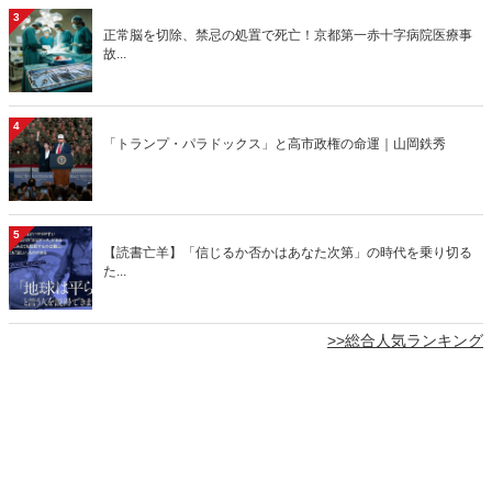
3
正常脳を切除、禁忌の処置で死亡！京都第一赤十字病院医療事
故...
4
「トランプ・パラドックス」と高市政権の命運｜山岡鉄秀
5
【読書亡羊】「信じるか否かはあなた次第」の時代を乗り切る
た...
>>総合人気ランキング