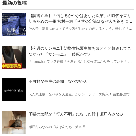
最新の投稿
【読書亡羊】「信じるか否かはあなた次第」の時代を乗り
切るための一冊 松村一志『科学否定論はなぜ人を惹きつけ
るのか』（ちくま新書）｜梶原麻衣子
その昔、読書にかまけて羊を逃がしたものがいるという。転じて「読
書亡羊」は「重要なことを忘れて、他のことに夢中になること」を指
す四字熟語になった。だが時に仕事を放り出してでも、読むべき本が
ある。元月刊『Hanada』編集部員のライター・梶原がお送りする時事
【今週のサンモニ】辺野古転覆事故をほとんど報道してこ
書評！
なかった『サンモニ』｜藤原かずえ
『Hanada』プラス連載「今週もおかしな報道ばかりをしている『サン
デーモーニング』を藤原かずえさんがデータとロジックで滅多斬
り」、略して【今週のサンモニ】。
不可解な事件の裏側｜なべやかん
大人気連載「なべやかん遺産」がシン・シリーズ突入！ 芸能界屈指の
コレクターであり、都市伝説、オカルト、スピリチュアルな話題が大
好きな芸人・なべやかんが蒐集した選りすぐりの「怪」な話を紹介！
信じるか信じないかは、あなた次第！ 芸能ニュース
子猫の太郎が「行方不明」になった話｜瀬戸内みなみ
瀬戸内みなみの「猫は友だち」第10回