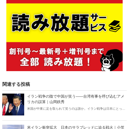
関連する投稿
イラン戦争の陰で中国が笑う――台湾有事を呼び込むアメ
リカの誤算｜山岡鉄秀
米国が中東に足を取られて笑うのは誰か。イラン戦争は日本にとって
対岸の火事ではない。米国の消耗は台湾有事を呼び込み、日本の安全
保障を直撃する――。 日本に「プランB」はあるのか。
米イラン衝突拡大 日本のサラブレッドに迫る戦火｜小笠