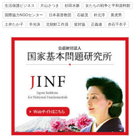
生活保護ビジネス
片山さつき
杉田水脈
女たちの戦争と平和資料館
国際協力NGOセンター
日本基督教団
石破茂
朴元淳
黄虎男
土井たか子
辛光洙
北朝鮮工作員
挺対協
正義連
赤石千衣子