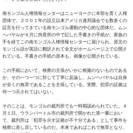
南モンゴル人権情報センターはニューヨークに本部を置く人権
団体で、２００１年の設立以来アメリカ連邦議会でも数多くの
証言を行ってきている南モンゴル運動の中心的な団体だ。ムン
ヘバヤルが６月に拘置所の中で記した手書きの手紙が、家族の
手を経てこの南モンゴル人権情報センターに届けられ、原文の
モンゴル語が英語に翻訳されて全文がホームページ上で公開さ
れている。手書きの手紙の原本も、画像が公開されている。
この手紙において、検察の主張がいかに根拠のないものである
か、その一つ一つに対して丁寧に反論し、ムンヘバヤルは自身
が全くの無罪であることを主張している。実際、犯罪の証拠は
何一つ示されてはいない。
そのことは、モンゴルの裁判所でも一時期認められていた。４
月１日、ウランバートル市の裁判所で開かれた第一審におい
て、裁判所は「犯罪を示す証拠が不十分である」として事件を
検察に差し戻しているのだ。本来であればこれで無罪となり、