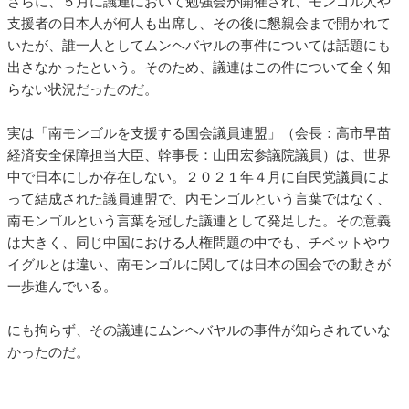
さらに、５月に議連において勉強会が開催され、モンゴル人や
支援者の日本人が何人も出席し、その後に懇親会まで開かれて
いたが、誰一人としてムンヘバヤルの事件については話題にも
出さなかったという。そのため、議連はこの件について全く知
らない状況だったのだ。
実は「南モンゴルを支援する国会議員連盟」（会長：高市早苗
経済安全保障担当大臣、幹事長：山田宏参議院議員）は、世界
中で日本にしか存在しない。２０２１年４月に自民党議員によ
って結成された議員連盟で、内モンゴルという言葉ではなく、
南モンゴルという言葉を冠した議連として発足した。その意義
は大きく、同じ中国における人権問題の中でも、チベットやウ
イグルとは違い、南モンゴルに関しては日本の国会での動きが
一歩進んでいる。
にも拘らず、その議連にムンヘバヤルの事件が知らされていな
かったのだ。