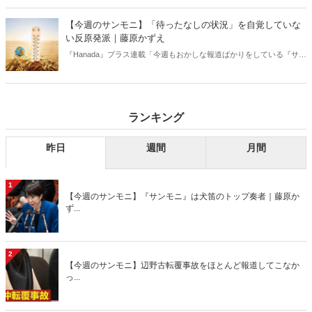
【今週のサンモニ】「待ったなしの状況」を自覚していな
い反原発派｜藤原かずえ
『Hanada』プラス連載「今週もおかしな報道ばかりをしている『サン
デーモーニング』を藤原かずえさんがデータとロジックで滅多斬
り」、略して【今週のサンモニ】。
ランキング
昨日
週間
月間
1
【今週のサンモニ】『サンモニ』は犬笛のトップ奏者｜藤原か
ず...
2
【今週のサンモニ】辺野古転覆事故をほとんど報道してこなか
っ...