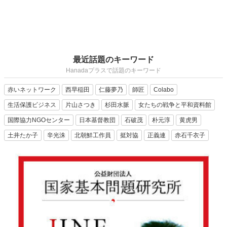
最近話題のキーワード
Hanadaプラスで話題のキーワード
赤いネットワーク
西早稲田
仁藤夢乃
師匠
Colabo
生活保護ビジネス
片山さつき
杉田水脈
女たちの戦争と平和資料館
国際協力NGOセンター
日本基督教団
石破茂
朴元淳
黄虎男
土井たか子
辛光洙
北朝鮮工作員
挺対協
正義連
赤石千衣子