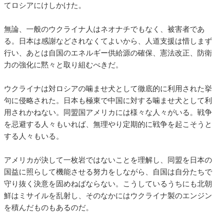
てロシアにけしかけた。
無論、一般のウクライナ人はネオナチでもなく、被害者であ
る。日本は感謝などされなくてよいから、人道支援は惜しまず
行い、あとは自国のエネルギー供給源の確保、憲法改正、防衛
力の強化に黙々と取り組むべきだ。
ウクライナは対ロシアの噛ませ犬として徹底的に利用された挙
句に侵略された。日本も極東で中国に対する噛ませ犬として利
用されかねない。同盟国アメリカには様々な人々がいる。戦争
を忌避する人々もいれば、無理やり定期的に戦争を起こそうと
する人々もいる。
アメリカが決して一枚岩ではないことを理解し、同盟を日本の
国益に照らして機能させる努力をしながら、自国は自分たちで
守り抜く決意を固めねばならない。こうしているうちにも北朝
鮮はミサイルを乱射し、そのなかにはウクライナ製のエンジン
を積んだものもあるのだ。