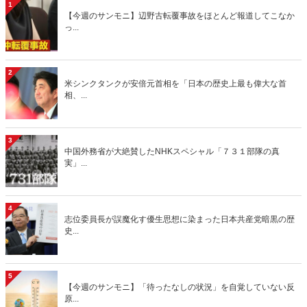
1
【今週のサンモニ】辺野古転覆事故をほとんど報道してこなか
っ...
2
米シンクタンクが安倍元首相を「日本の歴史上最も偉大な首
相、...
3
中国外務省が大絶賛したNHKスペシャル「７３１部隊の真
実」...
4
志位委員長が誤魔化す優生思想に染まった日本共産党暗黒の歴
史...
5
【今週のサンモニ】「待ったなしの状況」を自覚していない反
原...