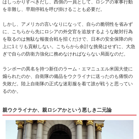
はしっかりすべきだし、西側の一員として、ロシアの軍事行動
を非難し、早期停戦を呼び掛けることも必要だ。
しかし、アメリカの言いなりになって、自らの脆弱性を省みず
に、こちらから先にロシアの外交官を追放するような敵対行為
を取るのは無駄な報復合戦を招くだけで、日本の安全保障の向
上に1ミリも貢献しない。こちらから余計な挑発はせずに、大急
ぎで自らの防衛力強化に務めなければならない局面なのだ。
ランボーの異名を持つ新任のラーム・エマニュエル米国大使に
煽られたのか、自衛隊の備品をウクライナに送ったのも痛恨の
失敗だ。陸上自衛隊の正式な迷彩服を着て誰が戦うと思ってい
るのか。
親ウクライナか、親ロシアかという悪しき二元論