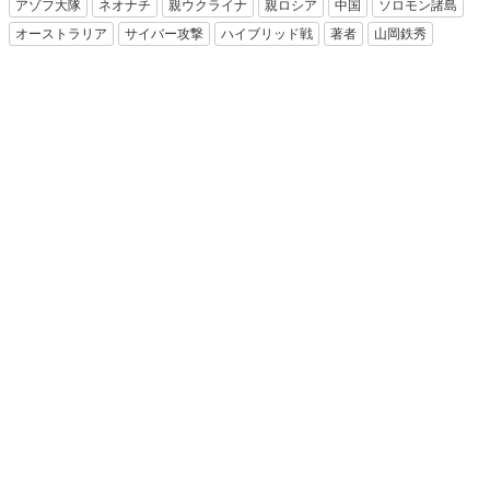
アゾフ大隊
ネオナチ
親ウクライナ
親ロシア
中国
ソロモン諸島
オーストラリア
サイバー攻撃
ハイブリッド戦
著者
山岡鉄秀