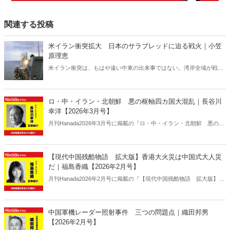
関連する投稿
米イラン衝突拡大 日本のサラブレッドに迫る戦火｜小笠
原理恵
米イラン衝突は、もはや遠い中東の出来事ではない。湾岸全域が戦域
化するなか、その影響は日本にも及びつつある。石油備蓄やエネルギ
ー価格の高騰については多く報じられているが、見落とされがちな問
題がある。邦人保護は万全なのか。そして、国際舞台に立つ日本のサ
ロ・中・イラン・北朝鮮 悪の枢軸四カ国大混乱｜長谷川
ラブレッドの安全は守られるのか。戦火は思わぬところに影を落とし
幸洋【2026年3月号】
ている――。
月刊Hanada2026年3月号に掲載の『ロ・中・イラン・北朝鮮 悪の枢
軸四カ国大混乱｜長谷川幸洋【2026年3月号】』の内容をAIを使って
要約・紹介。
【現代中国残酷物語 拡大版】香港大火災は中国式大人災
だ｜福島香織【2026年2月号】
月刊Hanada2026年2月号に掲載の『【現代中国残酷物語 拡大版】香
港大火災は中国式大人災だ｜福島香織【2026年2月号】』の内容をAI
を使って要約・紹介。
中国軍機レーダー照射事件 三つの問題点｜織田邦男
【2026年2月号】