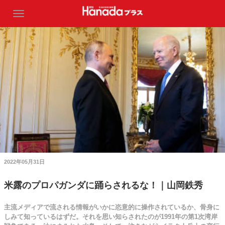
2022年05月31日
米露のプロパガンダに踊らされるな！｜山岡鉄秀
主流メディアで流される情報がいかに恣意的に操作されているか、骨身に
しみて知っているはずだ。それを思い知らされたのが1991年の第1次湾岸