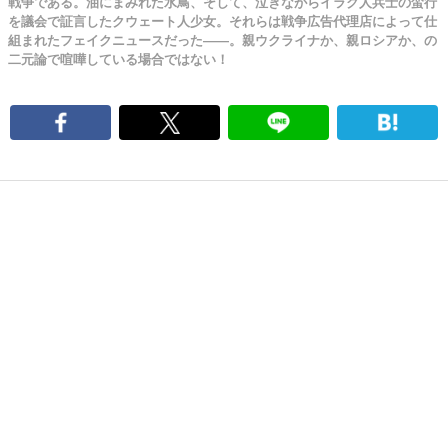
戦争である。油にまみれた水鳥、そして、泣きながらイラク人兵士の蛮行
を議会で証言したクウェート人少女。それらは戦争広告代理店によって仕
組まれたフェイクニュースだった――。親ウクライナか、親ロシアか、の
二元論で喧嘩している場合ではない！