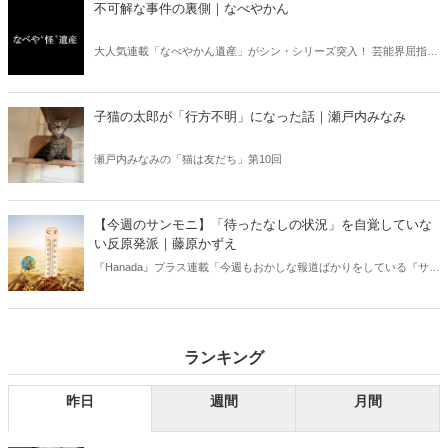
不可解な事件の裏側｜なべやかん
大人気連載「なべやかん遺産」がシン・シリーズ突入！ 芸能界屈指の
コレクターであり、都市伝説、オカルト、スピリチュアルな話題が大
好きな芸人・なべやかんが蒐集した選りすぐりの「怪」な話を紹介！
信じるか信じないかは、あなた次第！ 芸能ニュース
子猫の太郎が「行方不明」になった話｜瀬戸内みなみ
瀬戸内みなみの「猫は友だち」第10回
【今週のサンモニ】「待ったなしの状況」を自覚していな
い反原発派｜藤原かずえ
『Hanada』プラス連載「今週もおかしな報道ばかりをしている『サン
デーモーニング』を藤原かずえさんがデータとロジックで滅多斬
り」、略して【今週のサンモニ】。
ランキング
昨日
週間
月間