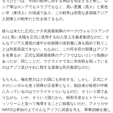
もうひとつは、今回の戦争に関する神話を否定すると称し、ロ
シア軍はロシアでもスラブでもなく、黒い悪魔（黒人）と黄色
い羊（東洋人）の混成であり、この戦争は邪悪な多国籍アジア
人部隊との戦争だと吐き捨てるもの。
彼らは未だに正式にナチ武装親衛隊のマーク(ヴォルフスアンゲ
ル)と黒い太陽を正式に使用する白人至上主義者集団なのだ。そ
んなアジア人蔑視の連中が自衛隊の迷彩服に身を固めて戦うこ
とは到底容認できない。ちなみに、この司令官の部隊はアゾフ
を名乗るが、正式な国家親衛隊のアゾフではないという指摘が
あったが、同じことだ。ウクライナで主に市街戦を戦っている
のはアゾフ及びそれに類する過激な民兵集団なのだ。
もちろん、極右勢力はどの国にも存在する。しかし、正式にナ
チのシンボルを使う部隊が正規軍となり、創設者が政府の中枢
に入っているのはウクライナぐらいなものだ。そういう国であ
りながら、いや、そういう国だから、昭和天皇をヒトラーやム
ッソリーニと並べて侮辱することに頓着ないのだ。アメリカや
NATOは承知の上でそんなアゾフに武器を与え、軍事訓練を施し