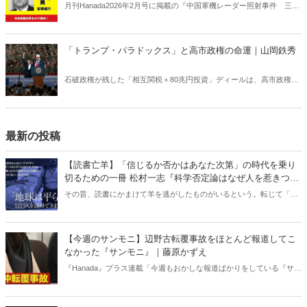
月刊Hanada2026年2月号に掲載の『中国軍機レーダー照射事件 三つ
の問題点｜織田邦男【2026年2月号】』の内容をAIを使って要約・紹
介。
「トランプ・パラドックス」と高市政権の命運｜山岡鉄秀
石破政権が残した「相互関税＋80兆円投資」ディールは、高市政権に
重い宿題を突きつけている。トランプの“ふたつの顔”が日本を救うの
か、縛るのか──命運は、このパラドックスをどう反転できるかにかか
っている。
最新の投稿
【読書亡羊】「信じるか否かはあなた次第」の時代を乗り
切るための一冊 松村一志『科学否定論はなぜ人を惹きつけ
るのか』（ちくま新書）｜梶原麻衣子
その昔、読書にかまけて羊を逃がしたものがいるという。転じて「読
書亡羊」は「重要なことを忘れて、他のことに夢中になること」を指
す四字熟語になった。だが時に仕事を放り出してでも、読むべき本が
ある。元月刊『Hanada』編集部員のライター・梶原がお送りする時事
【今週のサンモニ】辺野古転覆事故をほとんど報道してこ
書評！
なかった『サンモニ』｜藤原かずえ
『Hanada』プラス連載「今週もおかしな報道ばかりをしている『サン
デーモーニング』を藤原かずえさんがデータとロジックで滅多斬
り」、略して【今週のサンモニ】。