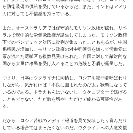
ら防衛装備の供給を受けているからだ。また、インドはアメリ
カに対しても不信感を持っている。
また、オーストラリアでは保守的なモリソン政権が破れ、リベ
ラルで親中的な労働党政権が誕生してしまった。モリソン政権
下でのパンデミック対応に批判が集まったこともあるが、中国
系移民が増加し、モリソン政権の対中強硬策を嫌って労働党に
票が流れた選挙区も複数見受けられた。自国に対して敵対的な
国から大量に移民を受け入れることの危険と矛盾が露呈した。
つまり、日本はウクライナに同情し、ロシアを犯罪者呼ばわり
しながら、気が付けば「不良に囲まれたのび太」状態になって
いるのである。ドラえもんはいないし、タケコプターで逃げる
こともできない。ただ敵を増やしただけで終わる可能性があ
る。
だから、ロシア苦戦のメディア報道を見て安堵したり喜んだり
している場合ではまったくないのだ。ウクライナへの人道支援