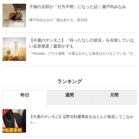
信じるか信じないかは、あなた次第！ 芸能ニュース
子猫の太郎が「行方不明」になった話｜瀬戸内みなみ
瀬戸内みなみの「猫は友だち」第10回
【今週のサンモニ】「待ったなしの状況」を自覚していな
い反原発派｜藤原かずえ
『Hanada』プラス連載「今週もおかしな報道ばかりをしている『サン
デーモーニング』を藤原かずえさんがデータとロジックで滅多斬
り」、略して【今週のサンモニ】。
ランキング
昨日
週間
月間
1
【今週のサンモニ】辺野古転覆事故をほとんど報道してこなか
っ...