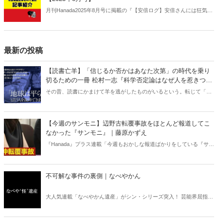
月刊Hanada2025年8月号に掲載の『【安倍ログ】安倍さんには狂気が
あった｜阿比留瑠比【2025年8月号】』の内容をAIを使って要約・紹
介。
最新の投稿
【読書亡羊】「信じるか否かはあなた次第」の時代を乗り
切るための一冊 松村一志『科学否定論はなぜ人を惹きつけ
るのか』（ちくま新書）｜梶原麻衣子
その昔、読書にかまけて羊を逃がしたものがいるという。転じて「読
書亡羊」は「重要なことを忘れて、他のことに夢中になること」を指
す四字熟語になった。だが時に仕事を放り出してでも、読むべき本が
ある。元月刊『Hanada』編集部員のライター・梶原がお送りする時事
【今週のサンモニ】辺野古転覆事故をほとんど報道してこ
書評！
なかった『サンモニ』｜藤原かずえ
『Hanada』プラス連載「今週もおかしな報道ばかりをしている『サン
デーモーニング』を藤原かずえさんがデータとロジックで滅多斬
り」、略して【今週のサンモニ】。
不可解な事件の裏側｜なべやかん
大人気連載「なべやかん遺産」がシン・シリーズ突入！ 芸能界屈指の
コレクターであり、都市伝説、オカルト、スピリチュアルな話題が大
好きな芸人・なべやかんが蒐集した選りすぐりの「怪」な話を紹介！