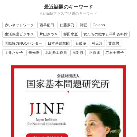
最近話題のキーワード
Hanadaプラスで話題のキーワード
赤いネットワーク
西早稲田
仁藤夢乃
師匠
Colabo
生活保護ビジネス
片山さつき
杉田水脈
女たちの戦争と平和資料館
国際協力NGOセンター
日本基督教団
石破茂
朴元淳
黄虎男
土井たか子
辛光洙
北朝鮮工作員
挺対協
正義連
赤石千衣子