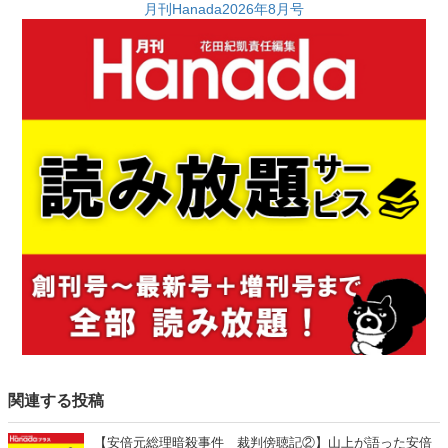
月刊Hanada2026年8月号
関連する投稿
【安倍元総理暗殺事件 裁判傍聴記②】山上が語った安倍