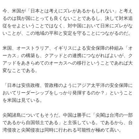
今、米国が「日本とは考えにズレがあるかもしれない」と考え
るのは我が国にとっても良くないことであるし、決して対米追
従をせよということではなく、対中国において日米にズレがな
いことが、この地域の平和と安定を守ることにつながるのだ。
米国、オーストラリア、イギリスによる安全保障の枠組み「オ
ーカス」の構築も、クアッドとの連携につながればよいが、ク
アッドをあきらめてのオーカスへの移行ということであれば大
変なことである。
「日本は安倍政権、菅政権のようにアジア太平洋の安全保障に
おいてリーダーシップをしっかり発揮するのか？」ということ
を米国は見ている。
尖閣諸島についてもそうだ。中国は勝手に「尖閣は台湾の一部
であるから自国領土である」と主張している。であるから、台
湾侵攻と尖閣侵攻は同時に行われる可能性が極めて高い。