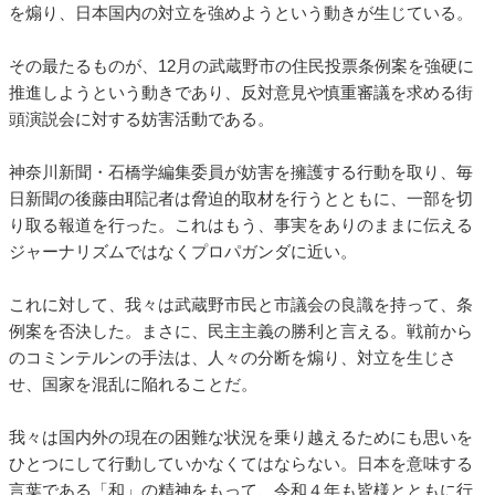
を煽り、日本国内の対立を強めようという動きが生じている。
その最たるものが、12月の武蔵野市の住民投票条例案を強硬に
推進しようという動きであり、反対意見や慎重審議を求める街
頭演説会に対する妨害活動である。
神奈川新聞・石橋学編集委員が妨害を擁護する行動を取り、毎
日新聞の後藤由耶記者は脅迫的取材を行うとともに、一部を切
り取る報道を行った。これはもう、事実をありのままに伝える
ジャーナリズムではなくプロパガンダに近い。
これに対して、我々は武蔵野市民と市議会の良識を持って、条
例案を否決した。まさに、民主主義の勝利と言える。戦前から
のコミンテルンの手法は、人々の分断を煽り、対立を生じさ
せ、国家を混乱に陥れることだ。
我々は国内外の現在の困難な状況を乗り越えるためにも思いを
ひとつにして行動していかなくてはならない。日本を意味する
言葉である「和」の精神をもって、令和４年も皆様とともに行