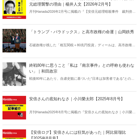
元総理襲撃の理由｜楊井人文【2026年2月号】
月刊Hanada2026年2月号に掲載の『【安倍元総理暗殺事件 裁判傍聴
記②】山上が語った安倍元総理襲撃の理由｜楊井人文【2026年2月
号】』の内容をAIを使って要約・紹介。
「トランプ・パラドックス」と高市政権の命運｜山岡鉄秀
石破政権が残した「相互関税＋80兆円投資」ディールは、高市政権に
重い宿題を突きつけている。トランプの“ふたつの顔”が日本を救うの
か、縛るのか──命運は、このパラドックスをどう反転できるかにかか
っている。
終戦80年に思うこと「私は『南京事件』との呼称も使わな
い」｜和田政宗
戦後80年にあたり、自虐史観に基づいた“日本は加害者である”との番
組や報道が各メディアでは繰り広げられている。東京裁判や“南京大虐
殺”肯定派は、おびただしい数の南京市民が日本軍に虐殺されたと言
う。しかし、南京戦において日本軍は意図的に住民を殺害したとの記
安倍さんの底知れなさ｜小川榮太郎【2025年8月号】
述は公文書に存在しない――。
月刊Hanada2025年8月号に掲載の『安倍さんの底知れなさ｜小川榮太
郎【2025年8月号】』の内容をAIを使って要約・紹介。
【安倍ログ】安倍さんには狂気があった｜阿比留瑠比
【2025年8月号】