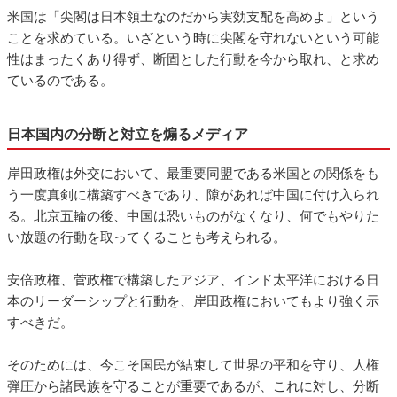
米国は「尖閣は日本領土なのだから実効支配を高めよ」という
ことを求めている。いざという時に尖閣を守れないという可能
性はまったくあり得ず、断固とした行動を今から取れ、と求め
ているのである。
日本国内の分断と対立を煽るメディア
岸田政権は外交において、最重要同盟である米国との関係をも
う一度真剣に構築すべきであり、隙があれば中国に付け入られ
る。北京五輪の後、中国は恐いものがなくなり、何でもやりた
い放題の行動を取ってくることも考えられる。
安倍政権、菅政権で構築したアジア、インド太平洋における日
本のリーダーシップと行動を、岸田政権においてもより強く示
すべきだ。
そのためには、今こそ国民が結束して世界の平和を守り、人権
弾圧から諸民族を守ることが重要であるが、これに対し、分断