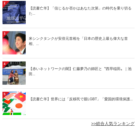
2
【読書亡羊】「信じるか否かはあなた次第」の時代を乗り切る
た...
3
米シンクタンクが安倍元首相を「日本の歴史上最も偉大な首
相、...
4
【赤いネットワークの闇】仁藤夢乃の師匠と〝西早稲田〟｜池
田...
5
【読書亡羊】世界には「反移民で親LGBT」「愛国的環境保護...
>>総合人気ランキング