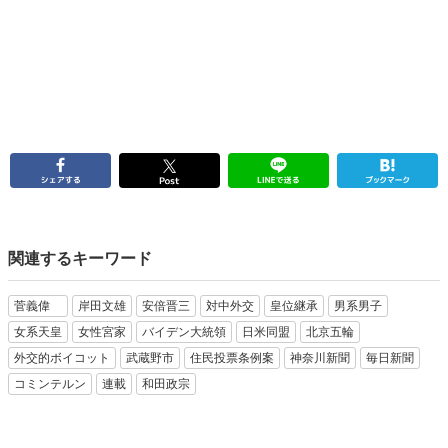
関連するキーワード
菅義偉
岸田文雄
安倍晋三
対中外交
皇位継承
男系男子
女系天皇
女性宮家
バイデン大統領
日米同盟
北京五輪
外交的ボイコット
武蔵野市
住民投票条例案
神奈川新聞
毎日新聞
コミンテルン
連載
和田政宗