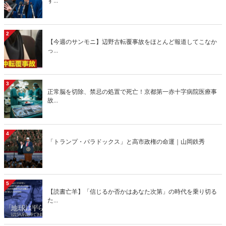
ず...
2
【今週のサンモニ】辺野古転覆事故をほとんど報道してこなか
っ...
3
正常脳を切除、禁忌の処置で死亡！京都第一赤十字病院医療事
故...
4
「トランプ・パラドックス」と高市政権の命運｜山岡鉄秀
5
【読書亡羊】「信じるか否かはあなた次第」の時代を乗り切る
た...