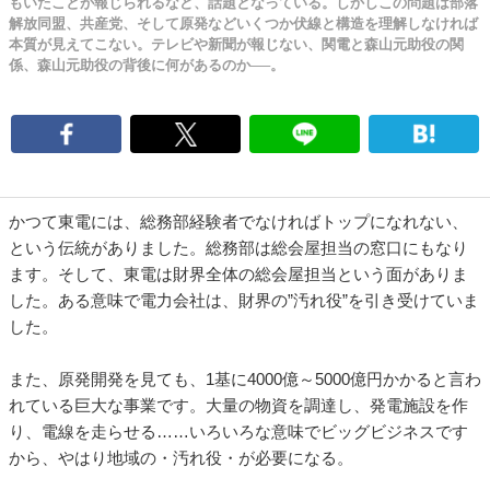
もいたことが報じられるなど、話題となっている。しかしこの問題は部落
解放同盟、共産党、そして原発などいくつか伏線と構造を理解しなければ
本質が見えてこない。テレビや新聞が報じない、関電と森山元助役の関
係、森山元助役の背後に何があるのか──。
かつて東電には、総務部経験者でなければトップになれない、
という伝統がありました。総務部は総会屋担当の窓口にもなり
ます。そして、東電は財界全体の総会屋担当という面がありま
した。ある意味で電力会社は、財界の”汚れ役”を引き受けていま
した。
また、原発開発を見ても、1基に4000億～5000億円かかると言わ
れている巨大な事業です。大量の物資を調達し、発電施設を作
り、電線を走らせる……いろいろな意味でビッグビジネスです
から、やはり地域の・汚れ役・が必要になる。