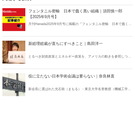
フェンタニル密輸 日本で蠢く黒い組織｜須田慎一郎
【2025年9月号】
月刊Hanada2025年9月号に掲載の『フェンタニル密輸 日本で蠢く黒
い組織｜須田慎一郎【2025年9月号】』の内容をAIを使って要約・紹
介。
新総理総裁が直ちにすべきこと｜島田洋一
とるべき財政政策とエネルギー政策を、アメリカの動きを参照しつつ
検討する。自民党総裁候補者たちは「世界の潮流」を本当に理解して
いるのだろうか？
役に立たない日本学術会議は要らない｜奈良林直
新会長に選ばれた光石衛（まもる）・東京大学名誉教授（機械工学）
は、菅義偉前首相が任命を拒否した6人について「改めて任命を求め
ていく」と語っており、左翼イデオロギーによる学術会議支配が今も
続いていることが分かる。