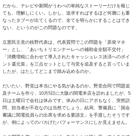
だから、テレビや新聞がうわべの単純なストーリーだけを報じ
ても、理解しにくい。しかし、追求すればするほど何層にも重
なったタブーが出てくるので、全てを明らかにすることはでき
ない、というのがこの問題なのです。
立憲民主党の枝野代表は、代表質問でこの問題を「原発マネ
ー」とし、「あいちトリエンナーレへの補助金全額不交付」
「消費増税に合わせて導入されたキャッシュレス決済へのポイ
ント還元策」を三点セットとして与党を追及すると言っていま
したが、はたしてどこまで踏み込めるのか。
だいたい、野党は本当にやる気があるのか。野党合同で問題追
及チームを作り、10月5日に大阪の関電本店を訪れましたが、5
日は土曜日で会社は休みです。休みの日にアポもなく、突然訪
問、担当者が不在なのは当然でしょう。結局、警備員に「国会
審議に関電役員らの出席を求める要請文」を手渡したそうです
が、例によってのバカげたパフォーマンスにしか見えません。