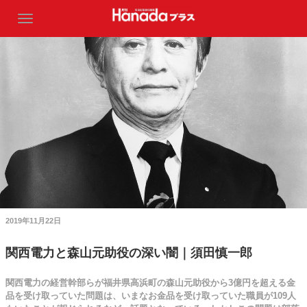
2019年11月22日
関西電力と森山元助役の深い闇｜須田慎一郎
関西電力の経営幹部らが福井県高浜町の森山元助役から3億円を超える金
品を受け取っていた問題は、いまなお金品を受け取っていた職員が109人