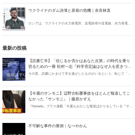
党 暗黒の百年史』の著者、松崎いたる氏による「ここが変だよ共産
党」第８弾！
ウクライナのダム決壊と原発の危機｜奈良林直
ロシアは、ウクライナの火力発電所、送電鉄塔や送電線、水力発電の
ための巨大ダムを破壊し尽そうとしている。原発への電力供給が途絶
えると、外部電源喪失となり、冷却水を送るポンプが停止する。潜在
的にメルトダウン（炉心溶融）の危険がある。
最新の投稿
【読書亡羊】「信じるか否かはあなた次第」の時代を乗り
切るための一冊 松村一志『科学否定論はなぜ人を惹きつけ
るのか』（ちくま新書）｜梶原麻衣子
その昔、読書にかまけて羊を逃がしたものがいるという。転じて「読
書亡羊」は「重要なことを忘れて、他のことに夢中になること」を指
す四字熟語になった。だが時に仕事を放り出してでも、読むべき本が
ある。元月刊『Hanada』編集部員のライター・梶原がお送りする時事
【今週のサンモニ】辺野古転覆事故をほとんど報道してこ
書評！
なかった『サンモニ』｜藤原かずえ
『Hanada』プラス連載「今週もおかしな報道ばかりをしている『サン
デーモーニング』を藤原かずえさんがデータとロジックで滅多斬
り」、略して【今週のサンモニ】。
不可解な事件の裏側｜なべやかん