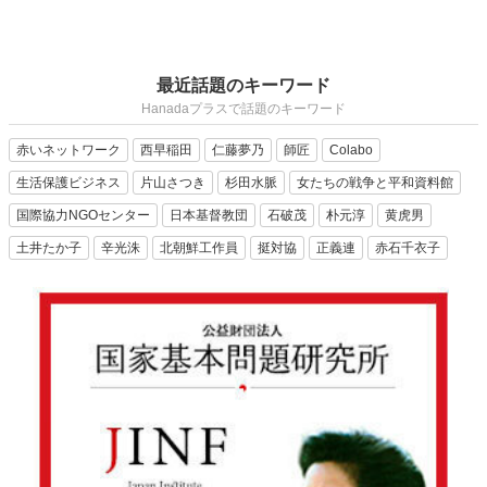
最近話題のキーワード
Hanadaプラスで話題のキーワード
赤いネットワーク
西早稲田
仁藤夢乃
師匠
Colabo
生活保護ビジネス
片山さつき
杉田水脈
女たちの戦争と平和資料館
国際協力NGOセンター
日本基督教団
石破茂
朴元淳
黄虎男
土井たか子
辛光洙
北朝鮮工作員
挺対協
正義連
赤石千衣子