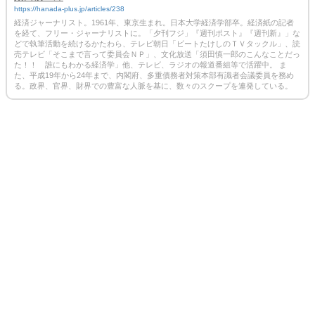
https://hanada-plus.jp/articles/238
経済ジャーナリスト。1961年、東京生まれ。日本大学経済学部卒。経済紙の記者
を経て、フリー・ジャーナリストに。「夕刊フジ」『週刊ポスト』『週刊新』」な
どで執筆活動を続けるかたわら、テレビ朝日「ビートたけしのＴＶタックル」、読
売テレビ「そこまで言って委員会ＮＰ」、文化放送「須田慎一郎のこんなことだっ
た！！ 誰にもわかる経済学」他、テレビ、ラジオの報道番組等で活躍中。 ま
た、平成19年から24年まで、内閣府、多重債務者対策本部有識者会議委員を務め
る。政界、官界、財界での豊富な人脈を基に、数々のスクープを連発している。