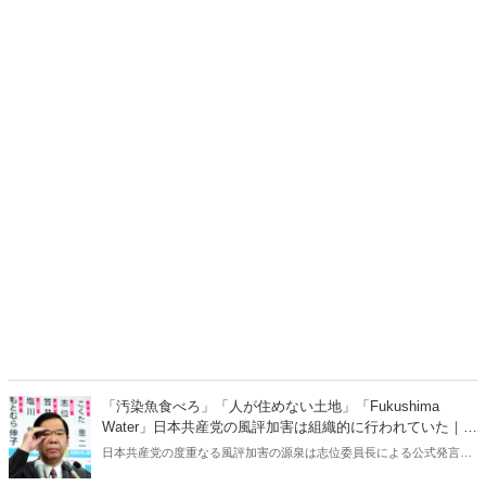
「汚染魚食べろ」「人が住めない土地」「Fukushima
Water」日本共産党の風評加害は組織的に行われていた｜松
崎いたる
日本共産党の度重なる風評加害の源泉は志位委員長による公式発言に
あった！共産党が組織的に福島を貶め続ける理由は何か？『日本共産