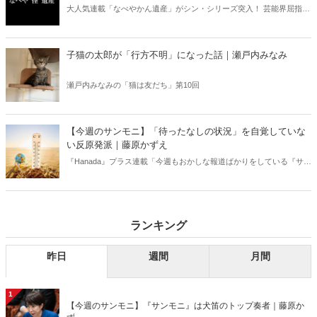
大人気連載「なべやかん遺産」がシン・シリーズ突入！ 芸能界屈指の
コレクターであり、都市伝説、オカルト、スピリチュアルな話題が大
好きな芸人・なべやかんが蒐集した選りすぐりの「怪」な話を紹介！
信じるか信じないかは、あなた次第！ 芸能ニュース
子猫の太郎が「行方不明」になった話｜瀬戸内みなみ
瀬戸内みなみの「猫は友だち」第10回
【今週のサンモニ】「待ったなしの状況」を自覚していな
い反原発派｜藤原かずえ
『Hanada』プラス連載「今週もおかしな報道ばかりをしている『サン
デーモーニング』を藤原かずえさんがデータとロジックで滅多斬
り」、略して【今週のサンモニ】。
ランキング
昨日
週間
月間
1
【今週のサンモニ】『サンモニ』は犬笛のトップ奏者｜藤原か