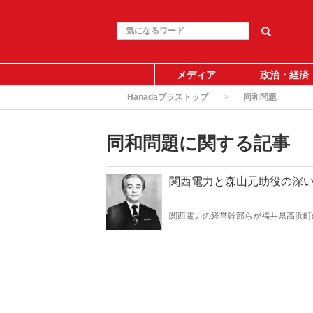
メディア
政治・経済
Hanadaプラストップ
同和問題
同和問題に関する記事
関西電力と森山元助役の深
関西電力の経営幹部らが福井県高浜町
を受け取っていた職員が109人もい
共産党、そして原発などいくつか伏線
と森山元助役の関係、森山元助役の背