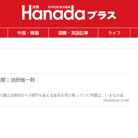
中国・韓国
国際・英語記事
ライフ
い闇｜須田慎一郎
の森山元助役から3億円を超える金品を受け取っていた問題は、いまなお金品
たことが報じられるなど、話題となっている。しかしこの問題は部落解放同盟、
2019/11/22 17:00
と構造を理解しなければ本質が見えてこない。テレビや新聞が報じない、関電
後に何があるのか──。