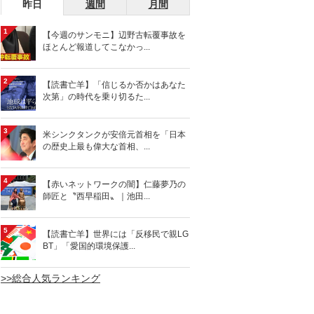
昨日
週間
月間
1
【今週のサンモニ】辺野古転覆事故を
ほとんど報道してこなかっ...
2
【読書亡羊】「信じるか否かはあなた
次第」の時代を乗り切るた...
3
米シンクタンクが安倍元首相を「日本
の歴史上最も偉大な首相、...
4
【赤いネットワークの闇】仁藤夢乃の
師匠と〝西早稲田〟｜池田...
5
【読書亡羊】世界には「反移民で親LG
BT」「愛国的環境保護...
>>総合人気ランキング