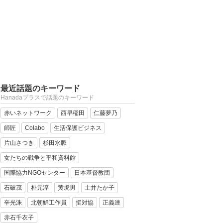
最近話題のキーワード
Hanadaプラスで話題のキーワード
赤いネットワーク
西早稲田
仁藤夢乃
師匠
Colabo
生活保護ビジネス
片山さつき
杉田水脈
女たちの戦争と平和資料館
国際協力NGOセンター
日本基督教団
石破茂
朴元淳
黄虎男
土井たか子
辛光洙
北朝鮮工作員
挺対協
正義連
赤石千衣子