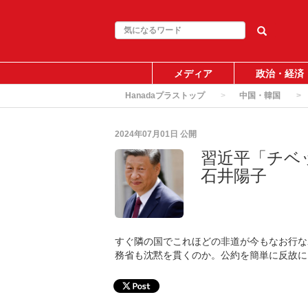
メディア
政治・経済
Hanadaプラストップ
中国・韓国
2024年07月01日
公開
習近平「チベ
石井陽子
すぐ隣の国でこれほどの非道が今もなお行な
務省も沈黙を貫くのか。公約を簡単に反故に