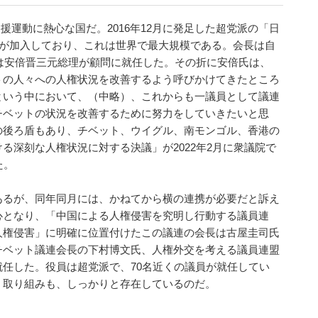
援運動に熱心な国だ。2016年12月に発足した超党派の「日
上が加入しており、これは世界で最大規模である。会長は自
には安倍晋三元総理が顧問に就任した。その折に安倍氏は、
トの人々への人権状況を改善するよう呼びかけてきたところ
という中において、（中略）、これからも一議員として議連
チベットの状況を改善するために努力をしていきたいと思
の後ろ盾もあり、チベット、ウイグル、南モンゴル、香港の
る深刻な人権状況に対する決議」が2022年2月に衆議院で
た。
あるが、同年同月には、かねてから横の連携が必要だと訴え
心となり、「中国による人権侵害を究明し行動する議員連
人権侵害」に明確に位置付けたこの議連の会長は古屋圭司氏
チベット議連会長の下村博文氏、人権外交を考える議員連盟
任した。役員は超党派で、70名近くの議員が就任してい
、取り組みも、しっかりと存在しているのだ。