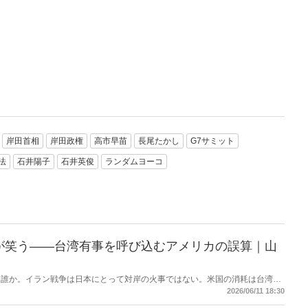
岸田首相
岸田政権
高市早苗
長尾たかし
G7サミット
法
石井陽子
石井英俊
ランダムヨーコ
が笑う――台湾有事を呼び込むアメリカの誤算｜山
は誰か。イラン戦争は日本にとって対岸の火事ではない。米国の消耗は台湾有
撃する――。 日本に「プランB」はあるのか。
2026/06/11 18:30