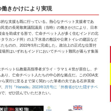
の働きかけにより実現
体的な支援も既に行っている。熱心なチベット支援者であ
自民党の長尾敬衆議院議員（当時）の働きかけにより、日本
資金を助成する形で、亡命チベット人が多く住むインドの北
ッタラカンド州）の上下水道の敷設や公衆トイレの建設など
たものの、2022年9月に完成した。政治上の正式な位置付
援場所はいずれもインドにおいてチベット難民が暮らす集落
はチベット仏教最高指導者ダライ・ラマ１４世が居住し、チ
あり、亡命チベット人たちの中心的な拠点だ。このODA支
から実行に至るまで深く関わった筆者の夫である石井英俊
が、
月刊『Hanada』2023年3月号に「外務省がひた隠すチベ
ので、ぜひ読んでいただきたい。