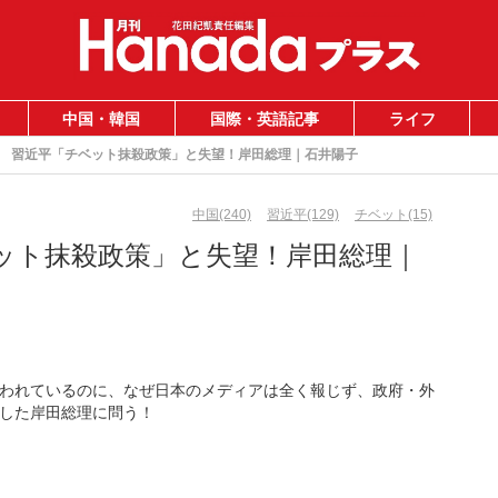
中国・韓国
国際・英語記事
ライフ
習近平「チベット抹殺政策」と失望！岸田総理｜石井陽子
中国(240)
習近平(129)
チベット(15)
ット抹殺政策」と失望！岸田総理｜
われているのに、なぜ日本のメディアは全く報じず、政府・外
した岸田総理に問う！