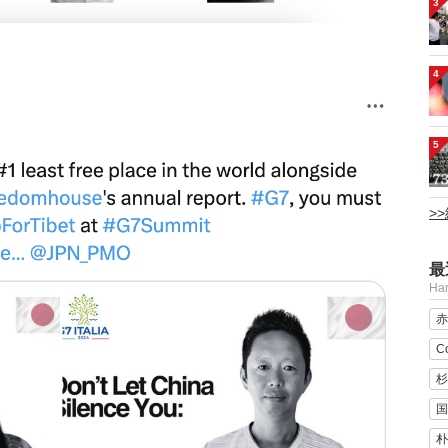
3
4
5
>
最
H
赤
C
杉
国
朴