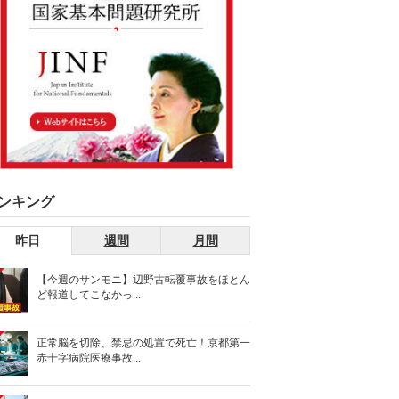
ンキング
昨日
週間
月間
【今週のサンモニ】辺野古転覆事故をほとん
ど報道してこなかっ...
正常脳を切除、禁忌の処置で死亡！京都第一
赤十字病院医療事故...