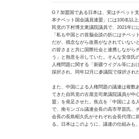
G７加盟国である日本は、実はチベット支
本チベット国会議員連盟」には100名以
民党の下村博文衆議院議員で、2021年
「私も中国との首脳会談の折にはチベッ
だが、残念ながら改善がなされていない
の皆さまと共に国際社会と連携しながら
う」と熱意を示していた。そんな安倍氏
人権問題に関する「新疆ウイグル等におけ
採択され、同年12月に参議院で採択され
また、中国による人権問題の議連は複数
てきた自民党の古屋圭司衆議院議員が中
盟」を発足させた。焦点を「中国による
で、南モンゴル議連会長の高市早苗氏、
会長の長島昭久氏がそれぞれ会長代理に就
る。日本はこのように、議連の仕組みも