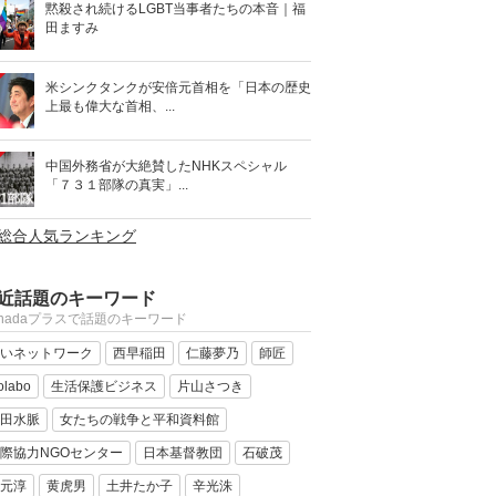
黙殺され続けるLGBT当事者たちの本音｜福
田ますみ
米シンクタンクが安倍元首相を「日本の歴史
上最も偉大な首相、...
中国外務省が大絶賛したNHKスペシャル
「７３１部隊の真実」...
>総合人気ランキング
近話題のキーワード
anadaプラスで話題のキーワード
いネットワーク
西早稲田
仁藤夢乃
師匠
olabo
生活保護ビジネス
片山さつき
田水脈
女たちの戦争と平和資料館
際協力NGOセンター
日本基督教団
石破茂
元淳
黄虎男
土井たか子
辛光洙