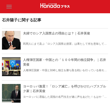
石井陽子に関する記事
夫婦でロシア入国禁止の理由とは？｜石井英俊
民間人にまで及ぶ「ロシア入国禁止措置」は果たして何を意味してい
るのか？ ロシアの「弱点」を世界が共有すべきだ。
人権弾圧国家・中国との「１００年間の独立闘争」｜石井
英俊
人権弾圧国家・中国と対峙し独立を勝ち取る戦いを行っている南モン
ゴル。１００年におよぶ死闘から日本人が得るべき教訓とは何か。そ
して今年１０月、日本で内モンゴル人民党１００周年記念集会が開催
される。
ヨーロッパ激震！「ロシア滅亡」を呼びかけたハプスブル
ク家｜石井英俊
ヨーロッパに君臨した屈指の名門当主が遂に声をあげた！もはや「ロ
シアの脱植民地化」が止まらない事態になりつつある。日本では報じ
られない「モスクワ植民地帝国」崩壊のシナリオ。