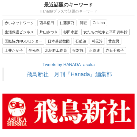
最近話題のキーワード
Hanadaプラスで話題のキーワード
赤いネットワーク
西早稲田
仁藤夢乃
師匠
Colabo
生活保護ビジネス
片山さつき
杉田水脈
女たちの戦争と平和資料館
国際協力NGOセンター
日本基督教団
石破茂
朴元淳
黄虎男
土井たか子
辛光洙
北朝鮮工作員
挺対協
正義連
赤石千衣子
Tweets by HANADA_asuka
飛鳥新社 月刊『Hanada』編集部