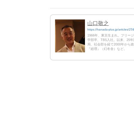
山口敬之
https://hanada-plus.jp/articles/25
1966年、東京生まれ。フリー
学部卒、TBS入社。以来、2
局、社会部を経て2000年から
『総理』（幻冬舎）など。