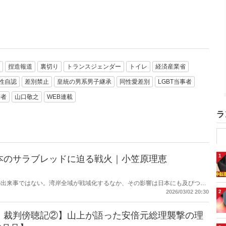
捏造報道
裏切り
トランスジェンダー
トイレ
経済産業省
性自認
差別禁止
皇統の男系男子継承
同性愛差別
LGBT当事者
著者
山口敬之
WEB連載
ラ
1
本のサラブレッドに迫る戦火｜小笠原理恵
の出来事ではない。湾岸全域が戦域化するなか、その影響は日本にも及びつつ
の高騰については多く報じられているが、見落とされがちな問題がある。邦人
2
2026/03/02 20:30
舞台に立つ日本のサラブレッドの安全は守られるのか。戦火は思わぬところに
 裁判傍聴記②】山上が語った安倍元総理襲撃の理