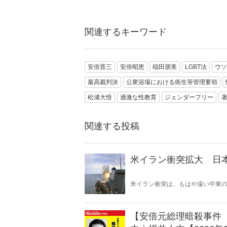
関連するキーワード
安倍晋三
安倍昭恵
稲田朋美
LGBT法
ウソ
最高裁判決
公衆浴場における衛生等管理要領
松浦大悟
過激な性教育
ジェンダーフリー
関連する投稿
米イラン衝突拡大 日
米イラン衝突は、もはや遠い中東
ある。石油備蓄やエネルギー価格
保護は万全なのか。そして、国際
影を落としている――。
【安倍元総理暗殺事件