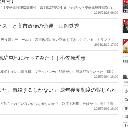
2月号】
3
掲載の『【安倍元総理暗殺事件 裁判傍聴記②】山上が語った安倍元総理襲撃の理
の内容をAIを使って要約・紹介。
2026/01/28 09:00
4
クス」と高市政権の命運｜山岡鉄秀
兆円投資」ディールは、高市政権に重い宿題を突きつけている。トランプ
5
、縛るのか──命運は、このパラドックスをどう反転できるかにかかっている。
2025/11/30 17:00
千僧駐屯地に行ってみた！｜小笠原理恵
>
、和式トイレに扇風機、プライバシーに配慮がない部屋配置といった「昭和ス
た。だが今、そのイメージは大きく変わろうとしている。兵庫県伊丹市にある
最
2025/09/04 18:00
）を取材した。
H
った。自殺するしかない」 成年後見制度の報じられ
赤
C
んど知らされていないのはなぜなのか？ 制度を利用したばかりに民主主義国
を受け、苦しんでいる人が大勢いる。法制審議会は成年後見制度の見直しに向
杉
2025/09/02 18:00
0日に見直しに関する中間試案を公表したが――。
国
朴