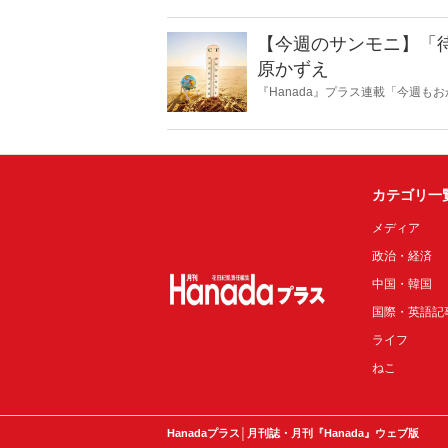
【今週のサンモニ】「
原かずえ
『Hanada』プラス連載「今週
ータとロジックで滅多斬り」、略
カテゴリ一
メディア
政治・経済
中国・韓国
国際・英語記
ライフ
ねこ
Hanadaプラス│月刊誌・月刊『Hanada』ウェブ版