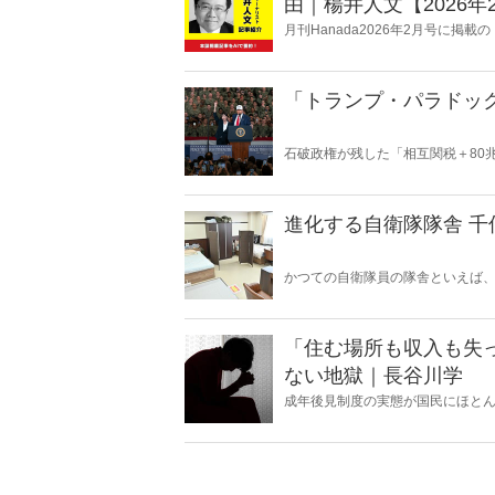
由｜楊井人文【2026年
月刊Hanada2026年2月号に
由｜楊井人文【2026年2月号】』
「トランプ・パラドッ
石破政権が残した「相互関税＋80
の“ふたつの顔”が日本を救うのか
進化する自衛隊隊舎 
かつての自衛隊員の隊舎といえば
タイル」の名残が色濃く残ってい
千僧駐屯地（せんぞちゅうとんち
「住む場所も収入も失
ない地獄｜長谷川学
成年後見制度の実態が国民にほと
家にあるまじき凄まじい人権侵害
けた議論を行っており、今年6月1