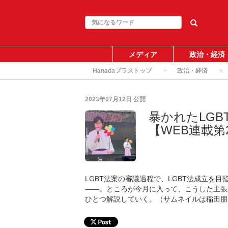
メディア
政治・経済
Hanadaプラストップ
政治・経済
2023年07月12日
公開
暴かれたLG
【WEB連載第
LGBT法案の審議過程で、LGBT法成立を
――。ところが今月に入って、こうした主張
ひとつ解説していく。（サムネイルは稲田朋美議