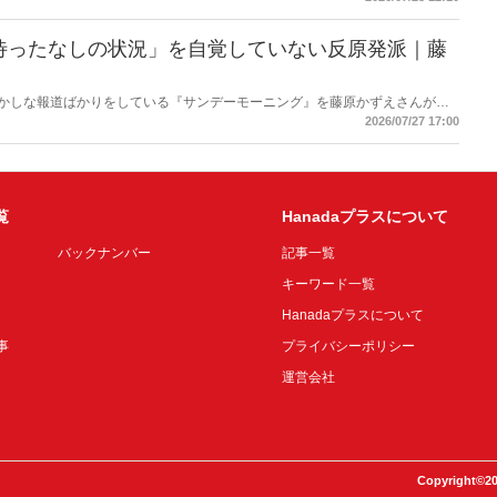
待ったなしの状況」を自覚していない反原発派｜藤
もおかしな報道ばかりをしている『サンデーモーニング』を藤原かずえさんがデ
して【今週のサンモニ】。
2026/07/27 17:00
覧
Hanadaプラスについて
バックナンバー
記事一覧
キーワード一覧
Hanadaプラスについて
事
プライバシーポリシー
運営会社
Copyright©20