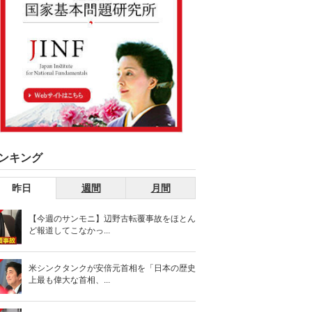
ンキング
昨日
週間
月間
【今週のサンモニ】辺野古転覆事故をほとん
ど報道してこなかっ...
米シンクタンクが安倍元首相を「日本の歴史
上最も偉大な首相、...