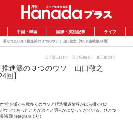
中国・韓国
国際・英語記事
ライフ
暴かれたLGBT推進派の３つのウソ｜山口敬之【WEB連載第24回】
安倍晋三(114)
安倍昭恵(15)
稲田朋美(7)
BT推進派の３つのウソ｜山口敬之
24回】
目指す推進派から数多くのウソと捏造報道情報がばら撒かれた
がウソであったことが次々と明らかになってきている。ひとつ
員Instagramより）