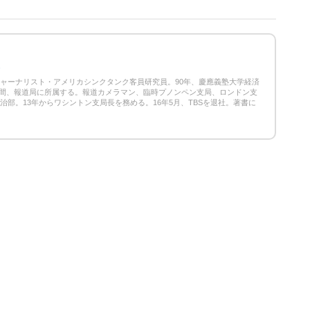
9
ジャーナリスト・アメリカシンクタンク客員研究員。90年、慶應義塾大学経済
5年間、報道局に所属する。報道カメラマン、臨時プノンペン支局、ロンドン支
政治部。13年からワシントン支局長を務める。16年5月、TBSを退社。著書に