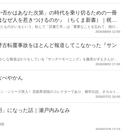
か否かはあなた次第」の時代を乗り切るための一冊
はなぜ人を惹きつけるのか』（ちくま新書）｜梶原
したものがいるという。転じて「読書亡羊」は「重要なことを忘れて、他のこ
熟語になった。だが時に仕事を放り出してでも、読むべき本がある。元月刊
2026/08/04 12:00
・梶原がお送りする時事書評！
野古転覆事故をほとんど報道してこなかった『サン
もおかしな報道ばかりをしている『サンデーモーニング』を藤原かずえさんがデ
して【今週のサンモニ】。
2026/08/03 17:00
なべやかん
ン・シリーズ突入！ 芸能界屈指のコレクターであり、都市伝説、オカルト、
芸人・なべやかんが蒐集した選りすぐりの「怪」な話を紹介！信じるか信じな
2026/07/31 16:00
ス
明」になった話｜瀬戸内みなみ
0回
2026/07/28 12:10