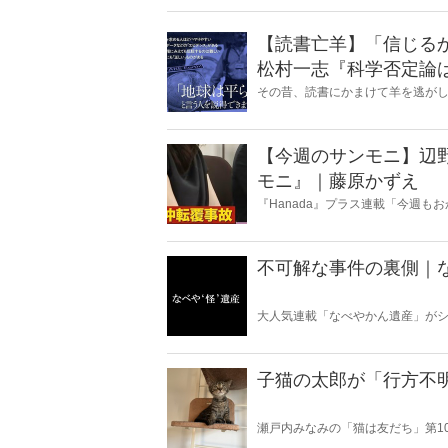
【読書亡羊】「信じる
松村一志『科学否定論
麻衣子
その昔、読書にかまけて羊を逃が
とに夢中になること」を指す四字
『Hanada』編集部員のライター
【今週のサンモニ】辺
モニ』｜藤原かずえ
『Hanada』プラス連載「今週
ータとロジックで滅多斬り」、略
不可解な事件の裏側｜
大人気連載「なべやかん遺産」がシ
スピリチュアルな話題が大好きな
いかは、あなた次第！ 芸能ニュー
子猫の太郎が「行方不
瀬戸内みなみの「猫は友だち」第1