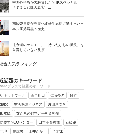
中国外務省が大絶賛したNHKスペシャル
「７３１部隊の真実」...
志位委員長が誤魔化す優生思想に染まった日
本共産党暗黒の歴史...
【今週のサンモニ】「待ったなしの状況」を
自覚していない反原...
>総合人気ランキング
近話題のキーワード
anadaプラスで話題のキーワード
いネットワーク
西早稲田
仁藤夢乃
師匠
olabo
生活保護ビジネス
片山さつき
田水脈
女たちの戦争と平和資料館
際協力NGOセンター
日本基督教団
石破茂
元淳
黄虎男
土井たか子
辛光洙