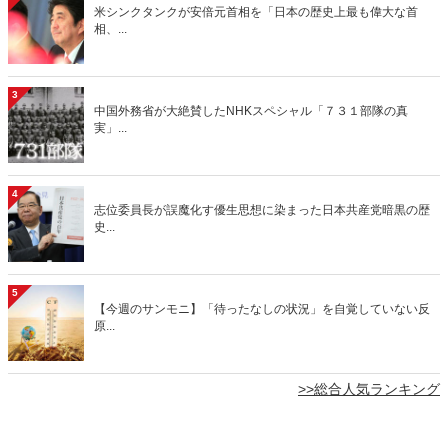
米シンクタンクが安倍元首相を「日本の歴史上最も偉大な首
相、...
3
中国外務省が大絶賛したNHKスペシャル「７３１部隊の真
実」...
4
志位委員長が誤魔化す優生思想に染まった日本共産党暗黒の歴
史...
5
【今週のサンモニ】「待ったなしの状況」を自覚していない反
原...
>>総合人気ランキング