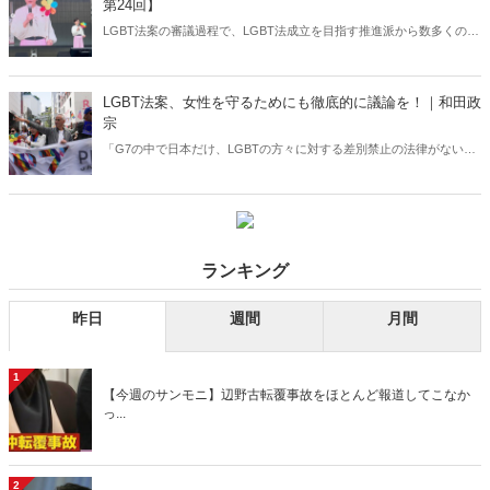
第24回】
LGBT法案の審議過程で、LGBT法成立を目指す推進派から数多くのウ
ソと捏造報道情報がばら撒かれた――。ところが今月に入って、こう
した主張がウソであったことが次々と明らかになってきている。ひと
つひとつ解説していく。（サムネイルは稲田朋美議員Instagramより）
LGBT法案、女性を守るためにも徹底的に議論を！｜和田政
宗
「G7の中で日本だけ、LGBTの方々に対する差別禁止の法律がない」
との主張を展開する方がいたが、衆院法制局によって「（G7の）いず
れの国にも、性的指向・性自認に特化して差別禁止を定める法律はな
い」ということが明らかになった――。（サムネイルはエマニュエル
駐日米国大使Twitterより）
ランキング
昨日
週間
月間
1
【今週のサンモニ】辺野古転覆事故をほとんど報道してこなか
っ...
2