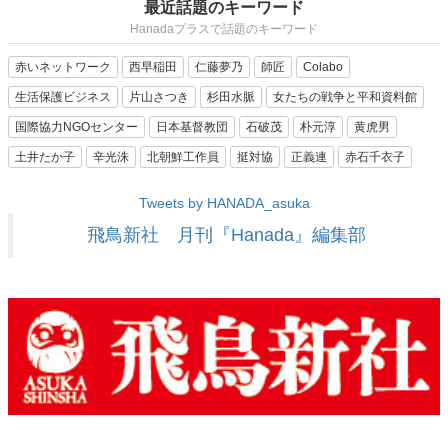
最近話題のキーワード
Hanadaプラスで話題のキーワード
赤いネットワーク
西早稲田
仁藤夢乃
師匠
Colabo
生活保護ビジネス
片山さつき
杉田水脈
女たちの戦争と平和資料館
国際協力NGOセンター
日本基督教団
石破茂
朴元淳
黄虎男
土井たか子
辛光洙
北朝鮮工作員
挺対協
正義連
赤石千衣子
Tweets by HANADA_asuka
飛鳥新社 月刊『Hanada』編集部