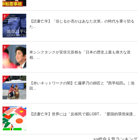
2
【読書亡羊】「信じるか否かはあなた次第」の時代を乗り切る
た...
3
米シンクタンクが安倍元首相を「日本の歴史上最も偉大な首
相、...
4
【赤いネットワークの闇】仁藤夢乃の師匠と〝西早稲田〟｜池
田...
5
【読書亡羊】世界には「反移民で親LGBT」「愛国的環境保護...
>>総合人気ランキング