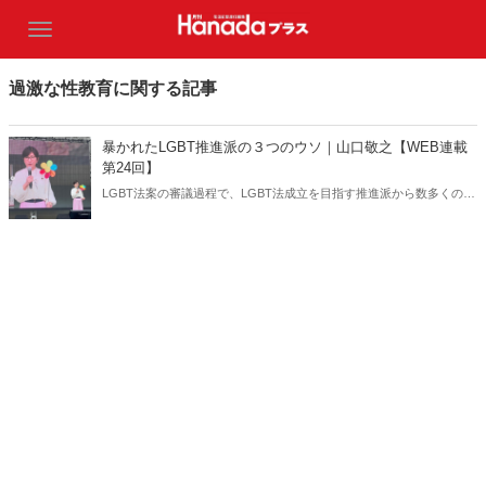
過激な性教育に関する記事
暴かれたLGBT推進派の３つのウソ｜山口敬之【WEB連載
第24回】
LGBT法案の審議過程で、LGBT法成立を目指す推進派から数多くのウ
ソと捏造報道情報がばら撒かれた――。ところが今月に入って、こう
した主張がウソであったことが次々と明らかになってきている。ひと
つひとつ解説していく。（サムネイルは稲田朋美議員Instagramより）