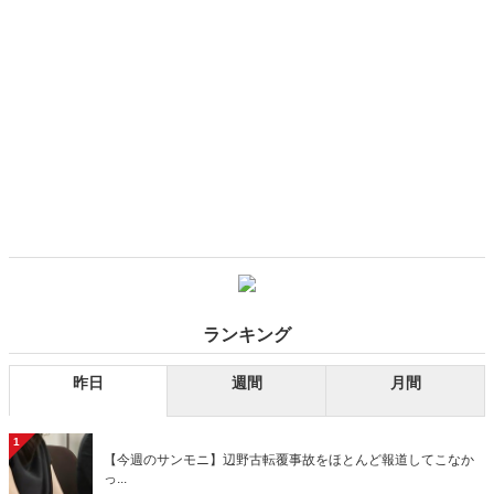
ランキング
昨日
週間
月間
1
【今週のサンモニ】辺野古転覆事故をほとんど報道してこなか
っ...