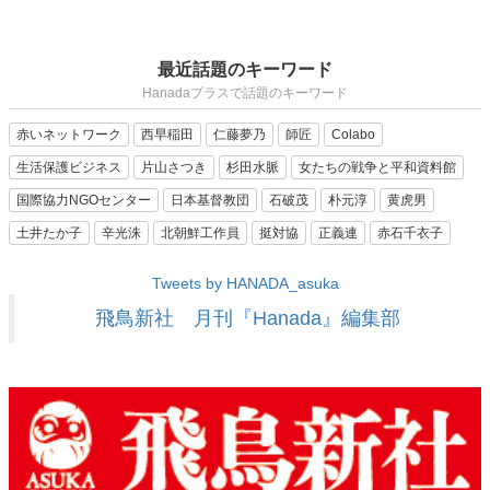
最近話題のキーワード
Hanadaプラスで話題のキーワード
赤いネットワーク
西早稲田
仁藤夢乃
師匠
Colabo
生活保護ビジネス
片山さつき
杉田水脈
女たちの戦争と平和資料館
国際協力NGOセンター
日本基督教団
石破茂
朴元淳
黄虎男
土井たか子
辛光洙
北朝鮮工作員
挺対協
正義連
赤石千衣子
Tweets by HANADA_asuka
飛鳥新社 月刊『Hanada』編集部