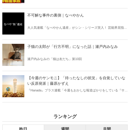
デーモーニング』を藤原かずえさんがデータとロジックで滅多斬
り」、略して【今週のサンモニ】。
不可解な事件の裏側｜なべやかん
大人気連載「なべやかん遺産」がシン・シリーズ突入！ 芸能界屈指の
コレクターであり、都市伝説、オカルト、スピリチュアルな話題が大
好きな芸人・なべやかんが蒐集した選りすぐりの「怪」な話を紹介！
信じるか信じないかは、あなた次第！ 芸能ニュース
子猫の太郎が「行方不明」になった話｜瀬戸内みなみ
瀬戸内みなみの「猫は友だち」第10回
【今週のサンモニ】「待ったなしの状況」を自覚していな
い反原発派｜藤原かずえ
『Hanada』プラス連載「今週もおかしな報道ばかりをしている『サン
デーモーニング』を藤原かずえさんがデータとロジックで滅多斬
り」、略して【今週のサンモニ】。
ランキング
昨日
週間
月間