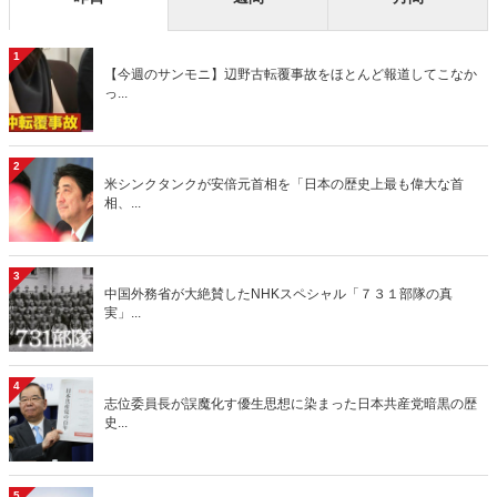
1
【今週のサンモニ】辺野古転覆事故をほとんど報道してこなか
っ...
2
米シンクタンクが安倍元首相を「日本の歴史上最も偉大な首
相、...
3
中国外務省が大絶賛したNHKスペシャル「７３１部隊の真
実」...
4
志位委員長が誤魔化す優生思想に染まった日本共産党暗黒の歴
史...
5