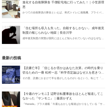
進化する自衛隊隊舎 千僧駐屯地に行ってみた！｜小笠原理
恵
かつての自衛隊員の隊舎といえば、和式トイレに扇風機、プライバシ
ーに配慮がない部屋配置といった「昭和スタイル」の名残が色濃く残
っていた。だが今、そのイメージは大きく変わろうとしている。兵庫
県伊丹市にある千僧駐屯地（せんぞちゅうとんち）を取材した。
「住む場所も収入も失った。自殺するしかない」 成年後見
制度の報じられない地獄｜長谷川学
成年後見制度の実態が国民にほとんど知らされていないのはなぜなの
か？ 制度を利用したばかりに民主主義国家にあるまじき凄まじい人
権侵害を受け、苦しんでいる人が大勢いる。法制審議会は成年後見制
度の見直しに向けた議論を行っており、今年6月10日に見直しに関す
る中間試案を公表したが――。
最新の投稿
【読書亡羊】「信じるか否かはあなた次第」の時代を乗り
切るための一冊 松村一志『科学否定論はなぜ人を惹きつけ
るのか』（ちくま新書）｜梶原麻衣子
その昔、読書にかまけて羊を逃がしたものがいるという。転じて「読
書亡羊」は「重要なことを忘れて、他のことに夢中になること」を指
す四字熟語になった。だが時に仕事を放り出してでも、読むべき本が
ある。元月刊『Hanada』編集部員のライター・梶原がお送りする時事
【今週のサンモニ】辺野古転覆事故をほとんど報道してこ
書評！
なかった『サンモニ』｜藤原かずえ
『Hanada』プラス連載「今週もおかしな報道ばかりをしている『サン