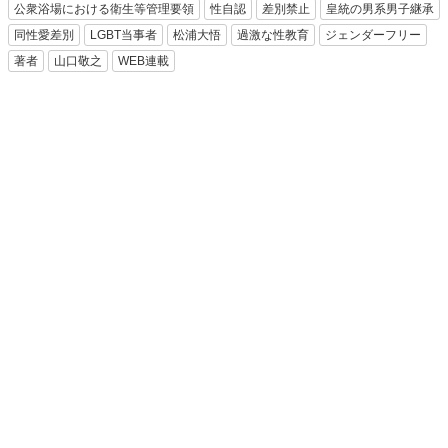
公衆浴場における衛生等管理要領
性自認
差別禁止
皇統の男系男子継承
同性愛差別
LGBT当事者
松浦大悟
過激な性教育
ジェンダーフリー
著者
山口敬之
WEB連載