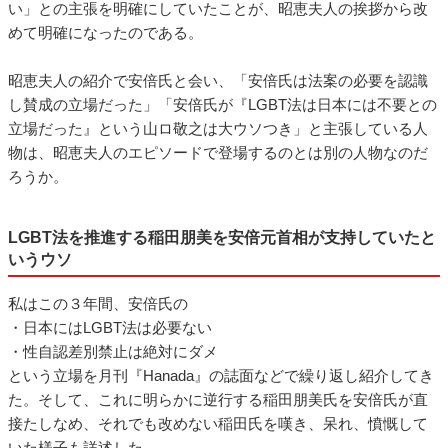
い」との主張を明確にしていたことが、昭恵夫人の挨拶から改
めて明確になったのである。
昭恵夫人の紹介で安倍氏と会い、「安倍氏は法案の必要を認識
し賛成の立場だった」「安倍氏が『LGBT法は日本には不要との
立場だった』という山ロ敬之は大ウソつき」と主張している人
物は、昭恵夫人のエピソードで登場するのとは別の人物なのだ
ろうか。
LGBT法を推進する稲田朋美を安倍元首相が支持していたと
いうウソ
私はこの３年間、安倍氏の
・日本にはLGBT法は必要ない
・性自認差別禁止は絶対にダメ
という立場を月刊『Hanada』の誌面などで繰り返し紹介してき
た。そして、これに明らかに逆行する稲田朋美氏を安倍氏が直
接たしなめ、それでも改めない稲田氏を嘆き、呆れ、憤慨して
いた様子も詳述した。