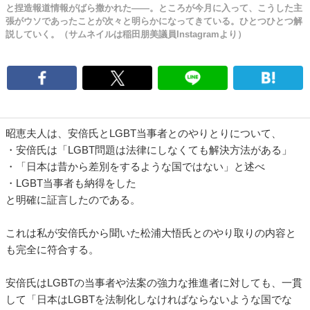
と捏造報道情報がばら撒かれた――。ところが今月に入って、こうした主
張がウソであったことが次々と明らかになってきている。ひとつひとつ解
説していく。（サムネイルは稲田朋美議員Instagramより）
昭恵夫人は、安倍氏とLGBT当事者とのやりとりについて、
・安倍氏は「LGBT問題は法律にしなくても解決方法がある」
・「日本は昔から差別をするような国ではない」と述べ
・LGBT当事者も納得をした
と明確に証言したのである。
これは私が安倍氏から聞いた松浦大悟氏とのやり取りの内容と
も完全に符合する。
安倍氏はLGBTの当事者や法案の強力な推進者に対しても、一貫
して「日本はLGBTを法制化しなければならないような国でな