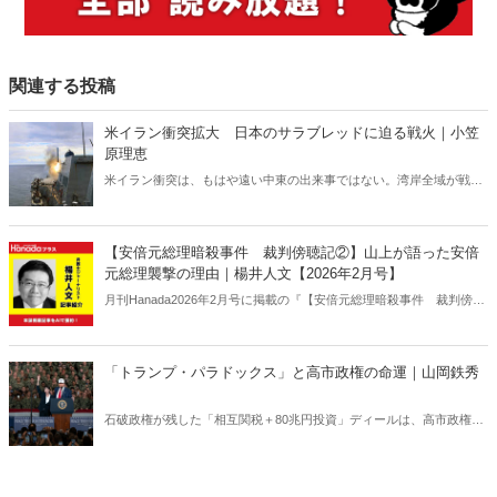
関連する投稿
米イラン衝突拡大 日本のサラブレッドに迫る戦火｜小笠
原理恵
米イラン衝突は、もはや遠い中東の出来事ではない。湾岸全域が戦域
化するなか、その影響は日本にも及びつつある。石油備蓄やエネルギ
ー価格の高騰については多く報じられているが、見落とされがちな問
題がある。邦人保護は万全なのか。そして、国際舞台に立つ日本のサ
【安倍元総理暗殺事件 裁判傍聴記②】山上が語った安倍
ラブレッドの安全は守られるのか。戦火は思わぬところに影を落とし
元総理襲撃の理由｜楊井人文【2026年2月号】
ている――。
月刊Hanada2026年2月号に掲載の『【安倍元総理暗殺事件 裁判傍聴
記②】山上が語った安倍元総理襲撃の理由｜楊井人文【2026年2月
号】』の内容をAIを使って要約・紹介。
「トランプ・パラドックス」と高市政権の命運｜山岡鉄秀
石破政権が残した「相互関税＋80兆円投資」ディールは、高市政権に
重い宿題を突きつけている。トランプの“ふたつの顔”が日本を救うの
か、縛るのか──命運は、このパラドックスをどう反転できるかにかか
っている。