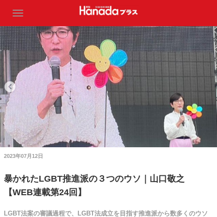
2023年07月12日
暴かれたLGBT推進派の３つのウソ｜山口敬之
【WEB連載第24回】
LGBT法案の審議過程で、LGBT法成立を目指す推進派から数多くのウソ