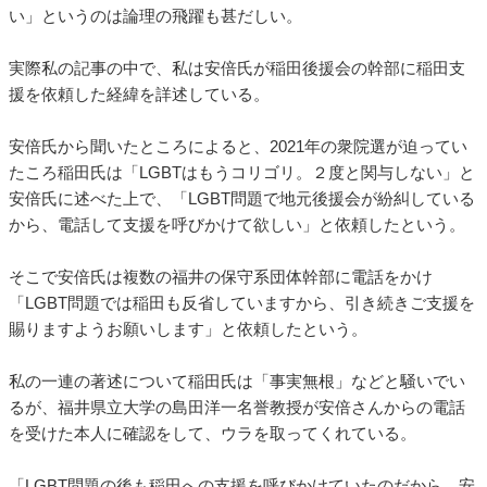
い」というのは論理の飛躍も甚だしい。
実際私の記事の中で、私は安倍氏が稲田後援会の幹部に稲田支
援を依頼した経緯を詳述している。
安倍氏から聞いたところによると、2021年の衆院選が迫ってい
たころ稲田氏は「LGBTはもうコリゴリ。２度と関与しない」と
安倍氏に述べた上で、「LGBT問題で地元後援会が紛糾している
から、電話して支援を呼びかけて欲しい」と依頼したという。
そこで安倍氏は複数の福井の保守系団体幹部に電話をかけ
「LGBT問題では稲田も反省していますから、引き続きご支援を
賜りますようお願いします」と依頼したという。
私の一連の著述について稲田氏は「事実無根」などと騒いでい
るが、福井県立大学の島田洋一名誉教授が安倍さんからの電話
を受けた本人に確認をして、ウラを取ってくれている。
「LGBT問題の後も稲田への支援を呼びかけていたのだから、安