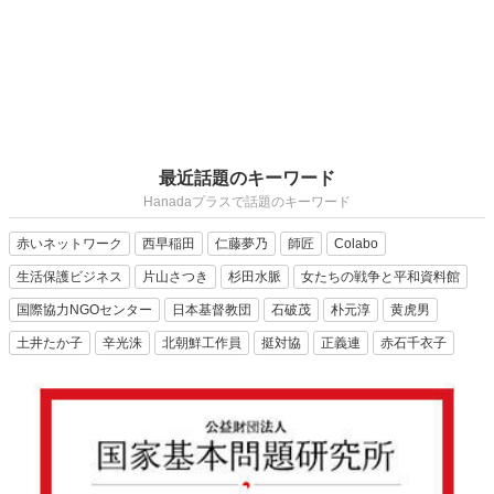
最近話題のキーワード
Hanadaプラスで話題のキーワード
赤いネットワーク
西早稲田
仁藤夢乃
師匠
Colabo
生活保護ビジネス
片山さつき
杉田水脈
女たちの戦争と平和資料館
国際協力NGOセンター
日本基督教団
石破茂
朴元淳
黄虎男
土井たか子
辛光洙
北朝鮮工作員
挺対協
正義連
赤石千衣子