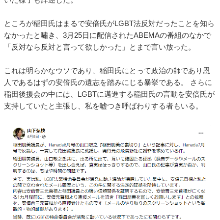
ところが稲田氏はまるで安倍氏がLGBT法反対だったことを知ら
なかったと嘯き、3月25日に配信されたABEMAの番組のなかで
「反対なら反対と言って欲しかった」とまで言い放った。
これは明らかなウソであり、稲田氏にとって政治の師であり恩
人であるはずの安倍氏の遺志を踏みにじる暴挙である。 さらに
稲田後援会の中には、LGBTに邁進する稲田氏の言動を安倍氏が
支持していたと主張し、私を嘘つき呼ばわりする者もいる。