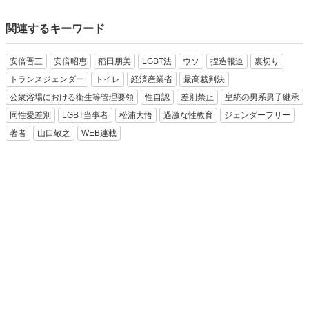
関連するキーワード
安倍晋三
安倍昭恵
稲田朋美
LGBT法
ウソ
捏造報道
裏切り
トランスジェンダー
トイレ
経済産業省
最高裁判決
公衆浴場における衛生等管理要領
性自認
差別禁止
皇統の男系男子継承
同性愛差別
LGBT当事者
松浦大悟
過激な性教育
ジェンダーフリー
著者
山口敬之
WEB連載