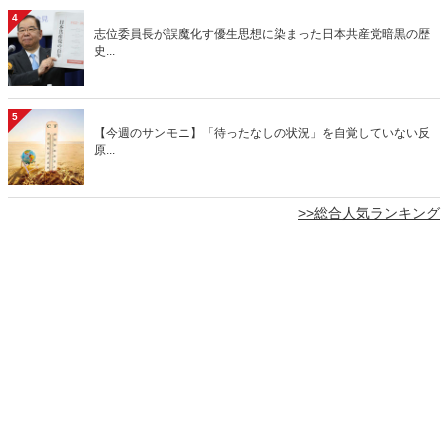
4
志位委員長が誤魔化す優生思想に染まった日本共産党暗黒の歴
史...
5
【今週のサンモニ】「待ったなしの状況」を自覚していない反
原...
>>総合人気ランキング