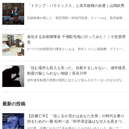
「トランプ・パラドックス」と高市政権の命運｜山岡鉄秀
石破政権が残した「相互関税＋80兆円投資」ディールは、高市政権に
重い宿題を突きつけている。トランプの“ふたつの顔”が日本を救うの
か、縛るのか──命運は、このパラドックスをどう反転できるかにかか
っている。
進化する自衛隊隊舎 千僧駐屯地に行ってみた！｜小笠原理
恵
かつての自衛隊員の隊舎といえば、和式トイレに扇風機、プライバシ
ーに配慮がない部屋配置といった「昭和スタイル」の名残が色濃く残
っていた。だが今、そのイメージは大きく変わろうとしている。兵庫
県伊丹市にある千僧駐屯地（せんぞちゅうとんち）を取材した。
「住む場所も収入も失った。自殺するしかない」 成年後見
制度の報じられない地獄｜長谷川学
成年後見制度の実態が国民にほとんど知らされていないのはなぜなの
か？ 制度を利用したばかりに民主主義国家にあるまじき凄まじい人
権侵害を受け、苦しんでいる人が大勢いる。法制審議会は成年後見制
度の見直しに向けた議論を行っており、今年6月10日に見直しに関す
る中間試案を公表したが――。
最新の投稿
【読書亡羊】「信じるか否かはあなた次第」の時代を乗り
切るための一冊 松村一志『科学否定論はなぜ人を惹きつけ
るのか』（ちくま新書）｜梶原麻衣子
その昔、読書にかまけて羊を逃がしたものがいるという。転じて「読