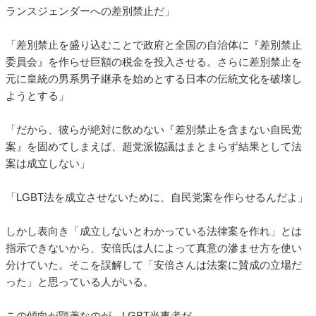
ランスジェンダーへの差別禁止だ」
「差別禁止を盛り込むことで政府と全国の自治体に『差別禁止
委員会』を作らせ巨額の税金を投入させる。さらに差別禁止を
元に皇統の男系男子継承を始めとする日本の伝統文化を破壊し
ようとする」
「だから、彼らが絶対に飲めない『差別禁止を含まない自民党
案』を固めてしまえば、超党派協議はまとまらず結果として法
案は成立しない」
「LGBT法を成立させないために、自民党案を作らせるんだよ」
しかし表向き「成立しないとわかっている法律案を作れ」とは
指示できないから、安倍氏は人によって真意の滲ませ方を使い
分けていた。そこを誤解して「安倍さんは法案に賛成の立場だ
った」と思っている人がいる。
この傾向が顕著なのが、LGBT当事者だ。