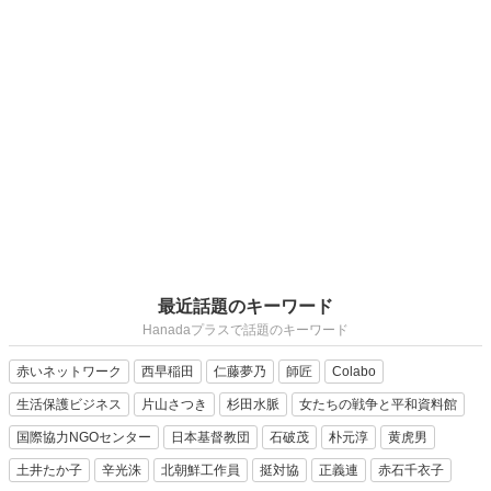
最近話題のキーワード
Hanadaプラスで話題のキーワード
赤いネットワーク
西早稲田
仁藤夢乃
師匠
Colabo
生活保護ビジネス
片山さつき
杉田水脈
女たちの戦争と平和資料館
国際協力NGOセンター
日本基督教団
石破茂
朴元淳
黄虎男
土井たか子
辛光洙
北朝鮮工作員
挺対協
正義連
赤石千衣子