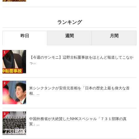
り」、略して【今週のサンモニ】。
ランキング
昨日
週間
月間
1
【今週のサンモニ】辺野古転覆事故をほとんど報道してこなか
っ...
2
米シンクタンクが安倍元首相を「日本の歴史上最も偉大な首
相、...
3
中国外務省が大絶賛したNHKスペシャル「７３１部隊の真
実」...