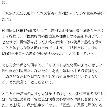
た。
「松浦さんはLGBT問題を大変深く真剣に考えていて感銘を受け
たよ」
松浦氏はLGBT当事者として、差別禁止条項に潜む危険性を早く
から指摘し、「性的指向や性自認を理由とする差別を許さない
となれば、男性器を持った人物の女性トイレ使用に懸念を示す
こと自体すら差別と断罪されてしまう」「結果として、逆に
LGBT当事者への差別が広がりかねない」と主張していた。
そして安倍氏との面会で、「キリスト教文化圏のような激しい
同性愛差別は日本にないから、あえて法制化する必要はない」
「急進的な運動を日本で展開しても分断を生むだけじゃない
か」との意見で一致したという。
ところが松浦氏のような人ばかりではない。LGBT当事者の中に
は、安倍氏の死後「安倍氏は法案の必要性を理解し賛成してい
た」と主張し、私の記事を「ウソ」「捏造」と悪様に罵倒する