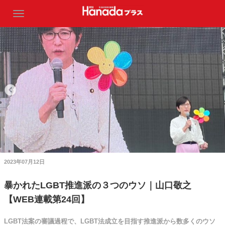
2023年07月12日
暴かれたLGBT推進派の３つのウソ｜山口敬之
【WEB連載第24回】
LGBT法案の審議過程で、LGBT法成立を目指す推進派から数多くのウソ