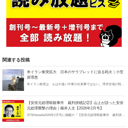
関連する投稿
米イラン衝突拡大 日本のサラブレッドに迫る戦火｜小笠
原理恵
米イラン衝突は、もはや遠い中東の出来事ではない。湾岸全域が戦域
化するなか、その影響は日本にも及びつつある。石油備蓄やエネルギ
ー価格の高騰については多く報じられているが、見落とされがちな問
題がある。邦人保護は万全なのか。そして、国際舞台に立つ日本のサ
【安倍元総理暗殺事件 裁判傍聴記②】山上が語った安倍
ラブレッドの安全は守られるのか。戦火は思わぬところに影を落とし
元総理襲撃の理由｜楊井人文【2026年2月号】
ている――。
月刊Hanada2026年2月号に掲載の『【安倍元総理暗殺事件 裁判傍聴
記②】山上が語った安倍元総理襲撃の理由｜楊井人文【2026年2月
号】』の内容をAIを使って要約・紹介。