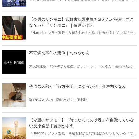
書亡羊」は「重要なことを忘れて、他のことに夢中になること」を指
す四字熟語になった。だが時に仕事を放り出してでも、読むべき本が
ある。元月刊『Hanada』編集部員のライター・梶原がお送りする時事
【今週のサンモニ】辺野古転覆事故をほとんど報道してこ
書評！
なかった『サンモニ』｜藤原かずえ
『Hanada』プラス連載「今週もおかしな報道ばかりをしている『サン
デーモーニング』を藤原かずえさんがデータとロジックで滅多斬
り」、略して【今週のサンモニ】。
不可解な事件の裏側｜なべやかん
大人気連載「なべやかん遺産」がシン・シリーズ突入！ 芸能界屈指の
コレクターであり、都市伝説、オカルト、スピリチュアルな話題が大
好きな芸人・なべやかんが蒐集した選りすぐりの「怪」な話を紹介！
信じるか信じないかは、あなた次第！ 芸能ニュース
子猫の太郎が「行方不明」になった話｜瀬戸内みなみ
瀬戸内みなみの「猫は友だち」第10回
【今週のサンモニ】「待ったなしの状況」を自覚していな
い反原発派｜藤原かずえ
『Hanada』プラス連載「今週もおかしな報道ばかりをしている『サン
デーモーニング』を藤原かずえさんがデータとロジックで滅多斬