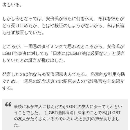
者もいる。
しかし今となっては、安倍氏が彼らに何を伝え、それを彼らが
どう受け止めたか、もはや検証のしようがないから、私は反論
もせず放置していた。
ところが、一周忌のタイミングで思わぬところから、安倍氏が
LGBT当事者に対しても「日本にはLGBT法は必要ない」と明言
していたとの証言が飛び出した。
発言したのは他ならぬ安倍昭恵夫人である。 恣意的な引用を防
ぐため、一周忌の記念式典での昭恵夫人の当該発言を全文紹介
する。
最後に私が主人に頼んだのがLGBTの友人に会ってくれとい
うことでした。（LGBT理解増進）法案のことで私はLGBT
の友人がたくさんいるのでいろいろと批判の声がありまし
た。