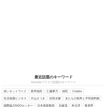
最近話題のキーワード
Hanadaプラスで話題のキーワード
赤いネットワーク
西早稲田
仁藤夢乃
師匠
Colabo
生活保護ビジネス
片山さつき
杉田水脈
女たちの戦争と平和資料館
国際協力NGOセンター
日本基督教団
石破茂
朴元淳
黄虎男