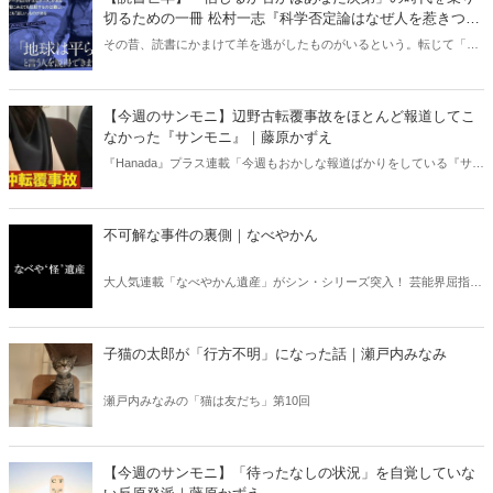
切るための一冊 松村一志『科学否定論はなぜ人を惹きつけ
るのか』（ちくま新書）｜梶原麻衣子
その昔、読書にかまけて羊を逃がしたものがいるという。転じて「読
書亡羊」は「重要なことを忘れて、他のことに夢中になること」を指
す四字熟語になった。だが時に仕事を放り出してでも、読むべき本が
ある。元月刊『Hanada』編集部員のライター・梶原がお送りする時事
【今週のサンモニ】辺野古転覆事故をほとんど報道してこ
書評！
なかった『サンモニ』｜藤原かずえ
『Hanada』プラス連載「今週もおかしな報道ばかりをしている『サン
デーモーニング』を藤原かずえさんがデータとロジックで滅多斬
り」、略して【今週のサンモニ】。
不可解な事件の裏側｜なべやかん
大人気連載「なべやかん遺産」がシン・シリーズ突入！ 芸能界屈指の
コレクターであり、都市伝説、オカルト、スピリチュアルな話題が大
好きな芸人・なべやかんが蒐集した選りすぐりの「怪」な話を紹介！
信じるか信じないかは、あなた次第！ 芸能ニュース
子猫の太郎が「行方不明」になった話｜瀬戸内みなみ
瀬戸内みなみの「猫は友だち」第10回
【今週のサンモニ】「待ったなしの状況」を自覚していな