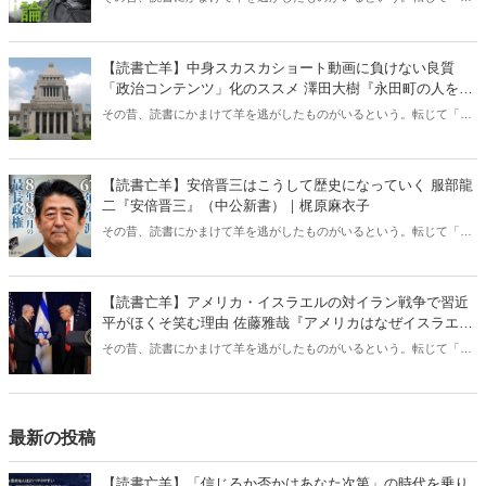
書亡羊」は「重要なことを忘れて、他のことに夢中になること」を指
す四字熟語になった。だが時に仕事を放り出してでも、読むべき本が
ある。元月刊『Hanada』編集部員のライター・梶原がお送りする時事
【読書亡羊】中身スカスカショート動画に負けない良質
書評！
「政治コンテンツ」化のススメ 澤田大樹『永田町の人をウ
ォッチしてみた』（カンゼン）｜梶原麻衣子
その昔、読書にかまけて羊を逃がしたものがいるという。転じて「読
書亡羊」は「重要なことを忘れて、他のことに夢中になること」を指
す四字熟語になった。だが時に仕事を放り出してでも、読むべき本が
ある。元月刊『Hanada』編集部員のライター・梶原がお送りする時事
【読書亡羊】安倍晋三はこうして歴史になっていく 服部龍
書評！
二『安倍晋三』（中公新書）｜梶原麻衣子
その昔、読書にかまけて羊を逃がしたものがいるという。転じて「読
書亡羊」は「重要なことを忘れて、他のことに夢中になること」を指
す四字熟語になった。だが時に仕事を放り出してでも、読むべき本が
ある。元月刊『Hanada』編集部員のライター・梶原がお送りする時事
【読書亡羊】アメリカ・イスラエルの対イラン戦争で習近
書評！
平がほくそ笑む理由 佐藤雅哉『アメリカはなぜイスラエル
を支援するのか』（名古屋大学出版会）｜梶原麻衣子
その昔、読書にかまけて羊を逃がしたものがいるという。転じて「読
書亡羊」は「重要なことを忘れて、他のことに夢中になること」を指
す四字熟語になった。だが時に仕事を放り出してでも、読むべき本が
ある。元月刊『Hanada』編集部員のライター・梶原がお送りする時事
書評！
最新の投稿
【読書亡羊】「信じるか否かはあなた次第」の時代を乗り