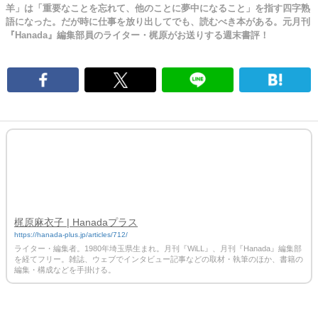
羊」は「重要なことを忘れて、他のことに夢中になること」を指す四字熟
語になった。だが時に仕事を放り出してでも、読むべき本がある。元月刊
『Hanada』編集部員のライター・梶原がお送りする週末書評！
梶原麻衣子 | Hanadaプラス
https://hanada-plus.jp/articles/712/
ライター・編集者。1980年埼玉県生まれ。月刊『WiLL』、月刊『Hanada』編集部
を経てフリー。雑誌、ウェブでインタビュー記事などの取材・執筆のほか、書籍の
編集・構成などを手掛ける。