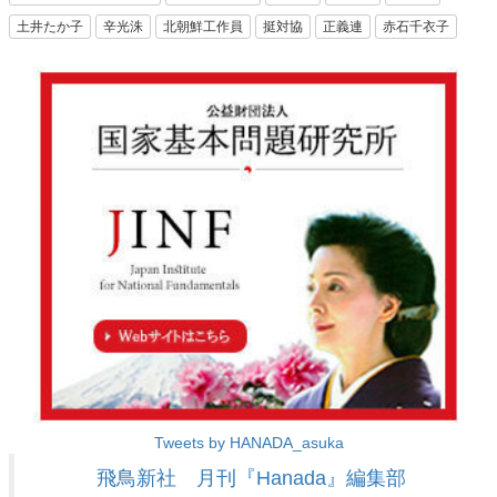
土井たか子
辛光洙
北朝鮮工作員
挺対協
正義連
赤石千衣子
Tweets by HANADA_asuka
飛鳥新社 月刊『Hanada』編集部