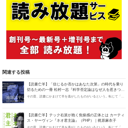
関連する投稿
【読書亡羊】「信じるか否かはあなた次第」の時代を乗り
切るための一冊 松村一志『科学否定論はなぜ人を惹きつけ
るのか』（ちくま新書）｜梶原麻衣子
その昔、読書にかまけて羊を逃がしたものがいるという。転じて「読
書亡羊」は「重要なことを忘れて、他のことに夢中になること」を指
す四字熟語になった。だが時に仕事を放り出してでも、読むべき本が
ある。元月刊『Hanada』編集部員のライター・梶原がお送りする時事
【読書亡羊】テック右派が抱く焦燥感の正体とは カーティ
書評！
ス・ヤーヴィン『ネオ君主論』（PHP）｜梶原麻衣子
その昔、読書にかまけて羊を逃がしたものがいるという。転じて「読