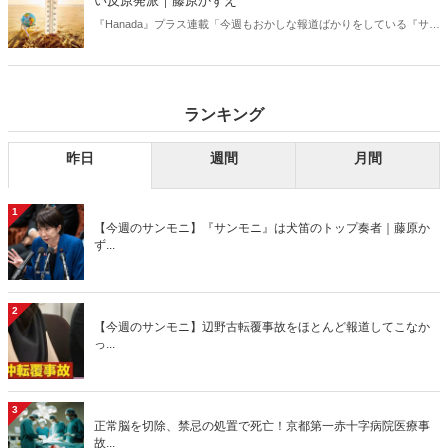
い反原発派｜藤原かずえ
『Hanada』プラス連載「今週もおかしな報道ばかりをしている『サン
デーモーニング』を藤原かずえさんがデータとロジックで滅多斬
り」、略して【今週のサンモニ】。
ランキング
昨日
週間
月間
1
【今週のサンモニ】『サンモニ』は犬笛のトップ奏者｜藤原か
ず...
2
【今週のサンモニ】辺野古転覆事故をほとんど報道してこなか
っ...
3
正常脳を切除、禁忌の処置で死亡！京都第一赤十字病院医療事
故...