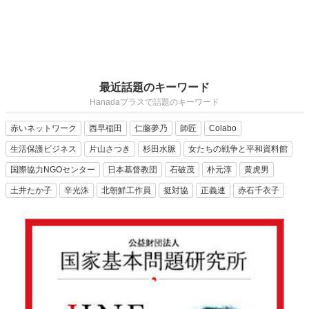
最近話題のキーワード
Hanadaプラスで話題のキーワード
赤いネットワーク
西早稲田
仁藤夢乃
師匠
Colabo
生活保護ビジネス
片山さつき
杉田水脈
女たちの戦争と平和資料館
国際協力NGOセンター
日本基督教団
石破茂
朴元淳
黄虎男
土井たか子
辛光洙
北朝鮮工作員
挺対協
正義連
赤石千衣子