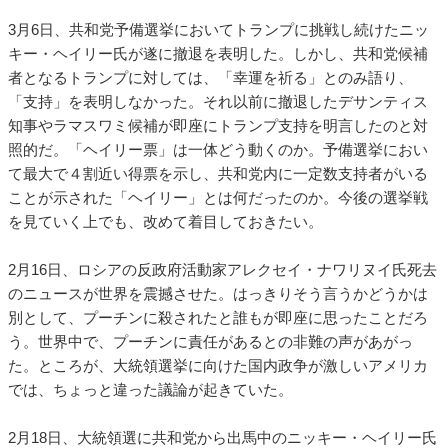
3月6日、共和党予備選挙においてトランプに挑戦し続けたニッ
キー・ヘイリー氏が遂に撤退を表明した。しかし、共和党候補
者となるトランプに対しては、「幸運を祈る」とのみ語り、
「支持」を表明しなかった。それ以前に撤退したデサンティス
知事やラマスワミ候補が即座にトランプ支持を明言したのと対
照的だ。「ヘイリー票」は一体どう動くのか。予備選挙におい
て最大で４割近い得票を示し、共和党内に一定数支持者がいる
ことが示された「ヘイリー」とは何だったのか。今後の選挙戦
を見ていく上でも、改めて着目しておきたい。
2月16日、ロシアの反政府活動家アレクセイ・ナワリヌイ氏死去
のニュースが世界を震撼させた。はっきりそう言うかどうかは
別として、プーチンに殺されたと誰もが即座に思ったことだろ
う。世界中で、プーチンに責任があるとの非難の声があがっ
た。ところが、大統領選挙に向けた国内政争が激しいアメリカ
では、ちょっと違った議論が起きていた。
2月18日、大統領選に共和党から出馬中のニッキー・ヘイリー氏