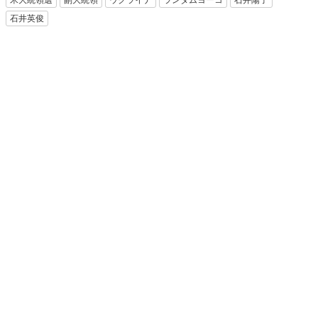
米大統領選
副大統領
ウクライナ
ランダムヨーコ
石井陽子
石井英俊