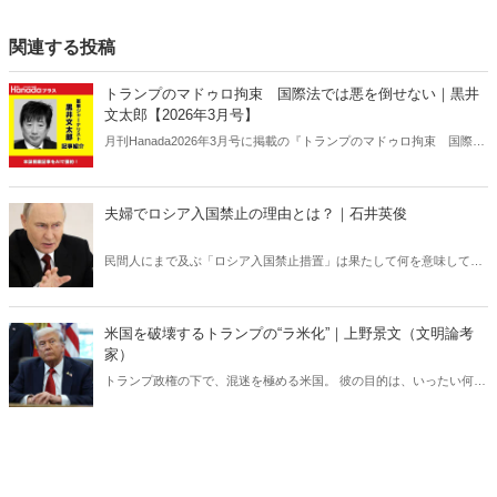
関連する投稿
トランプのマドゥロ拘束 国際法では悪を倒せない｜黒井
文太郎【2026年3月号】
月刊Hanada2026年3月号に掲載の『トランプのマドゥロ拘束 国際法
では悪を倒せない｜黒井文太郎【2026年3月号】』の内容をAIを使っ
て要約・紹介。
夫婦でロシア入国禁止の理由とは？｜石井英俊
民間人にまで及ぶ「ロシア入国禁止措置」は果たして何を意味してい
るのか？ ロシアの「弱点」を世界が共有すべきだ。
米国を破壊するトランプの“ラ米化”｜上野景文（文明論考
家）
トランプ政権の下で、混迷を極める米国。 彼の目的は、いったい何の
か。 トランプを読み解く４つの「別人化」とは――。