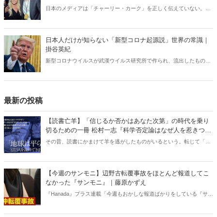
日本のメディアは「チャーリー・カーク」を正しく伝えていない。カ
ーク暗殺のあと、左翼たちの正体が露わになる事態が相次いでいる
が、それも日本では全く報じられない。「米国の分断」との安易な解
釈では絶対にわからない「チャーリー・カーク」現象の本質。
日本人だけが知らない「新型コロナ起源説」世界の常識｜
掛谷英紀
新型コロナウイルスが武漢ウイルス研究所で作られ、流出したもので
あるという見解は、世界ではほぼ定説になっている。ところが、なぜ
か日本ではこの“世界の常識”が全く通じない。「新型コロナウイルス
研究所起源」をめぐる深い闇。
最新の投稿
【読書亡羊】「信じるか否かはあなた次第」の時代を乗り
切るための一冊 松村一志『科学否定論はなぜ人を惹きつけ
るのか』（ちくま新書）｜梶原麻衣子
その昔、読書にかまけて羊を逃がしたものがいるという。転じて「読
書亡羊」は「重要なことを忘れて、他のことに夢中になること」を指
す四字熟語になった。だが時に仕事を放り出してでも、読むべき本が
ある。元月刊『Hanada』編集部員のライター・梶原がお送りする時事
【今週のサンモニ】辺野古転覆事故をほとんど報道してこ
書評！
なかった『サンモニ』｜藤原かずえ
『Hanada』プラス連載「今週もおかしな報道ばかりをしている『サン
デーモーニング』を藤原かずえさんがデータとロジックで滅多斬
り」、略して【今週のサンモニ】。