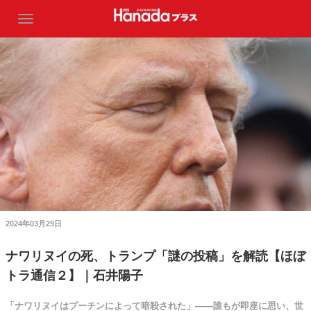
2024年03月29日
ナワリヌイの死、トランプ「謎の投稿」を解読【ほぼ
トラ通信２】｜石井陽子
「ナワリヌイはプーチンによって暗殺された」――誰もが即座に思い、世