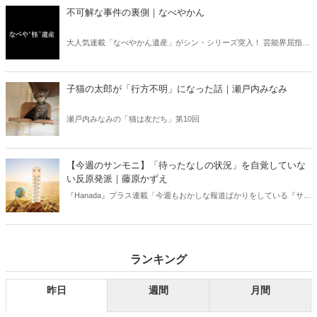
不可解な事件の裏側｜なべやかん
大人気連載「なべやかん遺産」がシン・シリーズ突入！ 芸能界屈指の
コレクターであり、都市伝説、オカルト、スピリチュアルな話題が大
好きな芸人・なべやかんが蒐集した選りすぐりの「怪」な話を紹介！
信じるか信じないかは、あなた次第！ 芸能ニュース
子猫の太郎が「行方不明」になった話｜瀬戸内みなみ
瀬戸内みなみの「猫は友だち」第10回
【今週のサンモニ】「待ったなしの状況」を自覚していな
い反原発派｜藤原かずえ
『Hanada』プラス連載「今週もおかしな報道ばかりをしている『サン
デーモーニング』を藤原かずえさんがデータとロジックで滅多斬
り」、略して【今週のサンモニ】。
ランキング
昨日
週間
月間