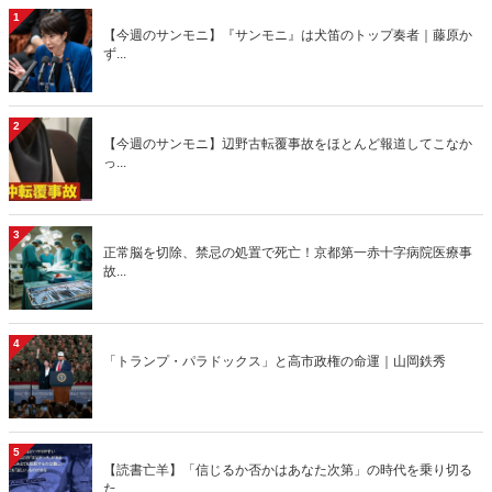
1
【今週のサンモニ】『サンモニ』は犬笛のトップ奏者｜藤原か
ず...
2
【今週のサンモニ】辺野古転覆事故をほとんど報道してこなか
っ...
3
正常脳を切除、禁忌の処置で死亡！京都第一赤十字病院医療事
故...
4
「トランプ・パラドックス」と高市政権の命運｜山岡鉄秀
5
【読書亡羊】「信じるか否かはあなた次第」の時代を乗り切る
た...