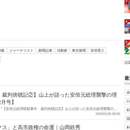
3
4
5
特集
ジャーナリスト
新聞記者
活動家
東京新聞
安倍晋三
>
最
H
赤
 裁判傍聴記②】山上が語った安倍元総理襲撃の理
C
2月号】
掲載の『【安倍元総理暗殺事件 裁判傍聴記②】山上が語った安倍元総理襲撃の理
杉
の内容をAIを使って要約・紹介。
2026/01/28 09:00
国
クス」と高市政権の命運｜山岡鉄秀
朴