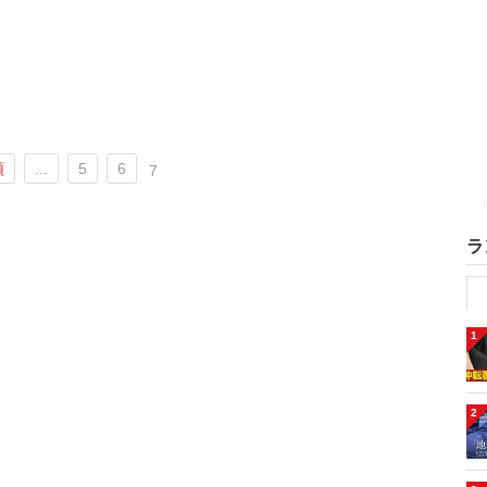
頭
...
5
6
7
ラ
1
2