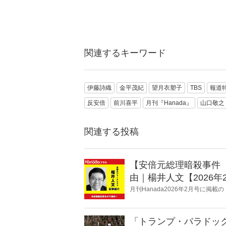
関連するキーワード
伊藤詩織
金平茂紀
望月衣塑子
TBS
報道
反安倍
前川喜平
月刊『Hanada』
山口敬之
関連する投稿
【安倍元総理暗殺事件
由｜楊井人文【2026年
月刊Hanada2026年2月号に
由｜楊井人文【2026年2月号】』
「トランプ・パラドッ