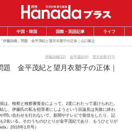
中国・韓国
国際・英語記事
ライフ
「伊藤詩織」問題 金平茂紀と望月衣塑子の正体｜山口敬之
伊藤詩織(12)
金平茂紀(4)
望月衣塑子(7)
問題 金平茂紀と望月衣塑子の正体｜
張は、検察と検察審査会によって、2度にわたって退けられた。
結し、伊藤氏の私を犯罪者にしようという目論見は失敗に終わ
や問い合わせを行わないで、新聞やテレビで発信をしたり、記
も2名いる。そのうちのひとりが金平茂紀であり、もうひとりが
a』2018年1月号）