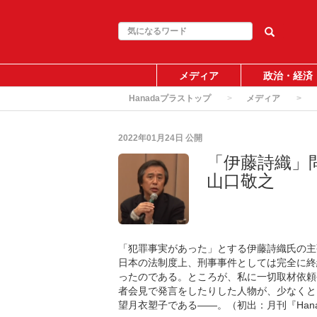
メディア
政治・経済
Hanadaプラストップ
メディア
2022年01月24日
公開
「伊藤詩織」
山口敬之
「犯罪事実があった」とする伊藤詩織氏の主
日本の法制度上、刑事事件としては完全に終
ったのである。ところが、私に一切取材依頼
者会見で発言をしたりした人物が、少なくと
望月衣塑子である――。（初出：月刊『Hanad