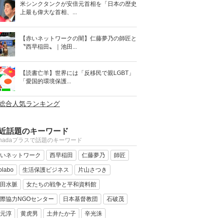
米シンクタンクが安倍元首相を「日本の歴史
上最も偉大な首相、...
【赤いネットワークの闇】仁藤夢乃の師匠と
〝西早稲田〟｜池田...
【読書亡羊】世界には「反移民で親LGBT」
「愛国的環境保護...
>総合人気ランキング
近話題のキーワード
anadaプラスで話題のキーワード
いネットワーク
西早稲田
仁藤夢乃
師匠
olabo
生活保護ビジネス
片山さつき
田水脈
女たちの戦争と平和資料館
際協力NGOセンター
日本基督教団
石破茂
元淳
黄虎男
土井たか子
辛光洙