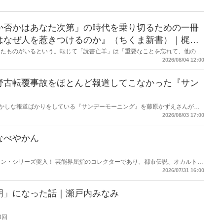
か否かはあなた次第」の時代を乗り切るための一冊
はなぜ人を惹きつけるのか』（ちくま新書）｜梶原
したものがいるという。転じて「読書亡羊」は「重要なことを忘れて、他のこ
熟語になった。だが時に仕事を放り出してでも、読むべき本がある。元月刊
2026/08/04 12:00
・梶原がお送りする時事書評！
野古転覆事故をほとんど報道してこなかった『サン
もおかしな報道ばかりをしている『サンデーモーニング』を藤原かずえさんがデ
して【今週のサンモニ】。
2026/08/03 17:00
なべやかん
ン・シリーズ突入！ 芸能界屈指のコレクターであり、都市伝説、オカルト、
芸人・なべやかんが蒐集した選りすぐりの「怪」な話を紹介！信じるか信じな
2026/07/31 16:00
ス
明」になった話｜瀬戸内みなみ
0回