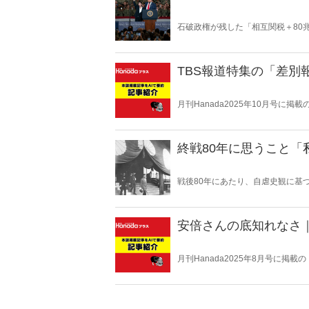
石破政権が残した「相互関税＋80
の“ふたつの顔”が日本を救うのか
TBS報道特集の「差別報
月刊Hanada2025年10月号に
AIを使って要約・紹介。
終戦80年に思うこと
戦後80年にあたり、自虐史観に基
いる。東京裁判や“南京大虐殺”肯
京戦において日本軍は意図的に住
安倍さんの底知れなさ｜
月刊Hanada2025年8月号に掲
要約・紹介。