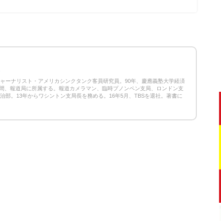
9
ジャーナリスト・アメリカシンクタンク客員研究員。90年、慶應義塾大学経済
5年間、報道局に所属する。報道カメラマン、臨時プノンペン支局、ロンドン支
政治部。13年からワシントン支局長を務める。16年5月、TBSを退社。著書に