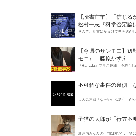
【読書亡羊】「信じる
松村一志『科学否定論
麻衣子
その昔、読書にかまけて羊を逃が
とに夢中になること」を指す四字
『Hanada』編集部員のライター
【今週のサンモニ】辺
モニ』｜藤原かずえ
『Hanada』プラス連載「今週
ータとロジックで滅多斬り」、略
不可解な事件の裏側｜
大人気連載「なべやかん遺産」がシ
スピリチュアルな話題が大好きな
いかは、あなた次第！ 芸能ニュー
子猫の太郎が「行方不
瀬戸内みなみの「猫は友だち」第1