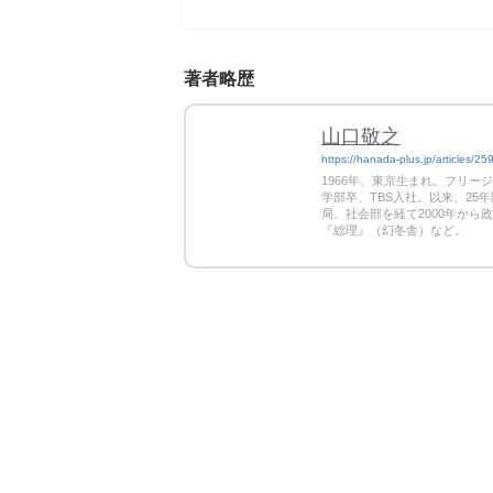
著者略歴
山口敬之
https://hanada-plus.jp/articles/25
1966年、東京生まれ。フリー
学部卒、TBS入社。以来、2
局、社会部を経て2000年から
『総理』（幻冬舎）など。