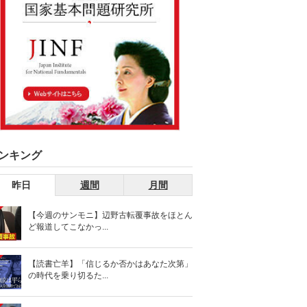
ンキング
昨日
週間
月間
【今週のサンモニ】辺野古転覆事故をほとん
ど報道してこなかっ...
【読書亡羊】「信じるか否かはあなた次第」
の時代を乗り切るた...