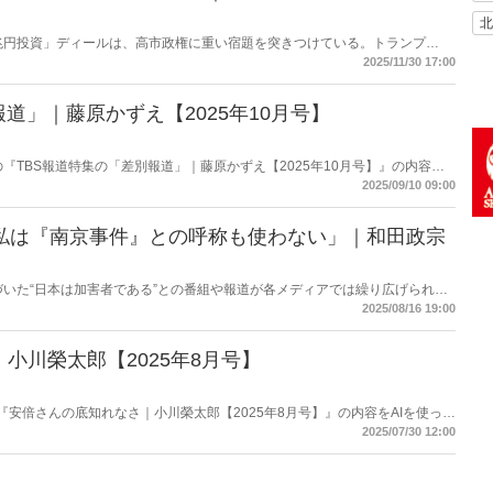
北
兆円投資」ディールは、高市政権に重い宿題を突きつけている。トランプ
、縛るのか──命運は、このパラドックスをどう反転できるかにかかっている。
2025/11/30 17:00
道」｜藤原かずえ【2025年10月号】
掲載の『TBS報道特集の「差別報道」｜藤原かずえ【2025年10月号】』の内容を
2025/09/10 09:00
「私は『南京事件』との呼称も使わない」｜和田政宗
づいた“日本は加害者である”との番組や報道が各メディアでは繰り広げられて
定派は、おびただしい数の南京市民が日本軍に虐殺されたと言う。しかし、南
2025/08/16 19:00
民を殺害したとの記述は公文書に存在しない――。
小川榮太郎【2025年8月号】
載の『安倍さんの底知れなさ｜小川榮太郎【2025年8月号】』の内容をAIを使って
2025/07/30 12:00