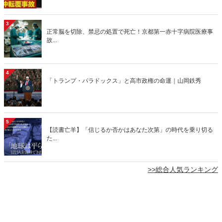
3
正常脳を切除、禁忌の処置で死亡！京都第一赤十字病院医療事
故...
4
「トランプ・パラドックス」と高市政権の命運｜山岡鉄秀
5
【読書亡羊】「信じるか否かはあなた次第」の時代を乗り切る
た...
>>総合人気ランキング