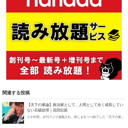
関連する投稿
【天下の暴論】政治家として、人間として全く成長してい
ない石破総理｜花田紀凱
２８年間、夕刊フジで連載され、惜しまれつつ終了した「天下の暴
論」が、Hanadaプラスで更にパワーアップして復活！