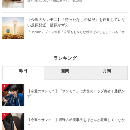
瀬戸内みなみの「猫は友だち」第10回
【今週のサンモニ】「待ったなしの状況」を自覚していな
い反原発派｜藤原かずえ
『Hanada』プラス連載「今週もおかしな報道ばかりをしている『サン
デーモーニング』を藤原かずえさんがデータとロジックで滅多斬
り」、略して【今週のサンモニ】。
ランキング
昨日
週間
月間
1
【今週のサンモニ】『サンモニ』は犬笛のトップ奏者｜藤原か
ず...
2
【今週のサンモニ】辺野古転覆事故をほとんど報道してこなか
っ...