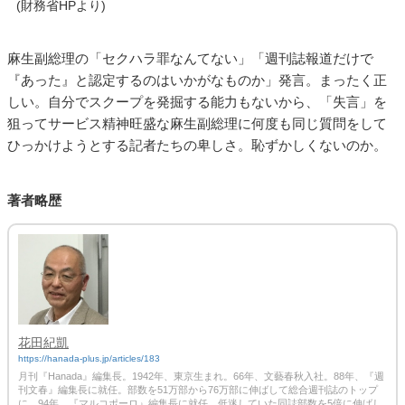
(財務省HPより)
麻生副総理の「セクハラ罪なんてない」「週刊誌報道だけで
『あった』と認定するのはいかがなものか」発言。まったく正
しい。自分でスクープを発掘する能力もないから、「失言」を
狙ってサービス精神旺盛な麻生副総理に何度も同じ質問をして
ひっかけようとする記者たちの卑しさ。恥ずかしくないのか。
著者略歴
花田紀凱
https://hanada-plus.jp/articles/183
月刊『Hanada』編集長。1942年、東京生まれ。66年、文藝春秋入社。88年、『週
刊文春』編集長に就任。部数を51万部から76万部に伸ばして総合週刊誌のトップ
に。94年、『マルコポーロ』編集長に就任。低迷していた同誌部数を5倍に伸ばし