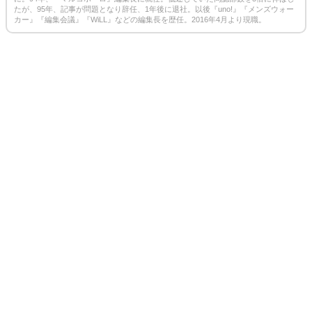
たが、95年、記事が問題となり辞任、1年後に退社。以後『uno!』『メンズウォー
カー』『編集会議』『WiLL』などの編集長を歴任。2016年4月より現職。