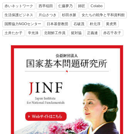
赤いネットワーク
西早稲田
仁藤夢乃
師匠
Colabo
生活保護ビジネス
片山さつき
杉田水脈
女たちの戦争と平和資料館
国際協力NGOセンター
日本基督教団
石破茂
朴元淳
黄虎男
土井たか子
辛光洙
北朝鮮工作員
挺対協
正義連
赤石千衣子