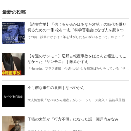
最新の投稿
【読書亡羊】「信じるか否かはあなた次第」の時代を乗り
切るための一冊 松村一志『科学否定論はなぜ人を惹きつけ
るのか』（ちくま新書）｜梶原麻衣子
その昔、読書にかまけて羊を逃がしたものがいるという。転じて「読
書亡羊」は「重要なことを忘れて、他のことに夢中になること」を指
す四字熟語になった。だが時に仕事を放り出してでも、読むべき本が
ある。元月刊『Hanada』編集部員のライター・梶原がお送りする時事
【今週のサンモニ】辺野古転覆事故をほとんど報道してこ
書評！
なかった『サンモニ』｜藤原かずえ
『Hanada』プラス連載「今週もおかしな報道ばかりをしている『サン
デーモーニング』を藤原かずえさんがデータとロジックで滅多斬
り」、略して【今週のサンモニ】。
不可解な事件の裏側｜なべやかん
大人気連載「なべやかん遺産」がシン・シリーズ突入！ 芸能界屈指の
コレクターであり、都市伝説、オカルト、スピリチュアルな話題が大
好きな芸人・なべやかんが蒐集した選りすぐりの「怪」な話を紹介！
信じるか信じないかは、あなた次第！ 芸能ニュース
子猫の太郎が「行方不明」になった話｜瀬戸内みなみ