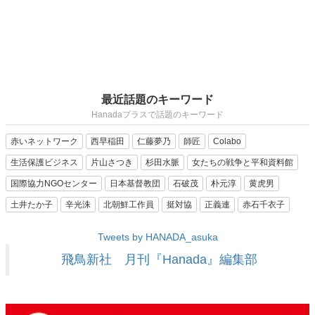
最近話題のキーワード
Hanadaプラスで話題のキーワード
赤いネットワーク
西早稲田
仁藤夢乃
師匠
Colabo
生活保護ビジネス
片山さつき
杉田水脈
女たちの戦争と平和資料館
国際協力NGOセンター
日本基督教団
石破茂
朴元淳
黄虎男
土井たか子
辛光洙
北朝鮮工作員
挺対協
正義連
赤石千衣子
Tweets by HANADA_asuka
飛鳥新社 月刊『Hanada』編集部