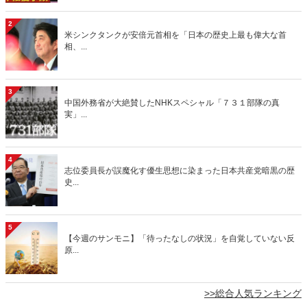
2
米シンクタンクが安倍元首相を「日本の歴史上最も偉大な首
相、...
3
中国外務省が大絶賛したNHKスペシャル「７３１部隊の真
実」...
4
志位委員長が誤魔化す優生思想に染まった日本共産党暗黒の歴
史...
5
【今週のサンモニ】「待ったなしの状況」を自覚していない反
原...
>>総合人気ランキング