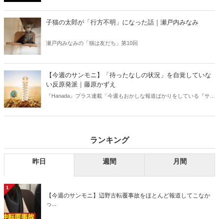
好きな芸人・なべやかんが蒐集した選りすぐりの「怪」な話を紹介！
信じるか信じないかは、あなた次第！ 芸能ニュース
子猫の太郎が「行方不明」になった話｜瀬戸内みなみ
瀬戸内みなみの「猫は友だち」第10回
【今週のサンモニ】「待ったなしの状況」を自覚していな
い反原発派｜藤原かずえ
『Hanada』プラス連載「今週もおかしな報道ばかりをしている『サン
デーモーニング』を藤原かずえさんがデータとロジックで滅多斬
り」、略して【今週のサンモニ】。
ランキング
昨日
週間
月間
1
【今週のサンモニ】辺野古転覆事故をほとんど報道してこなか
っ...