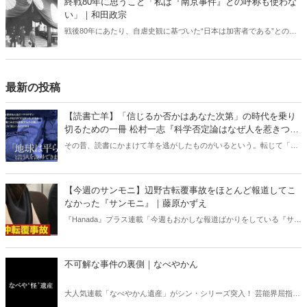
終戦80年に思うこと「私は『南京事件』との呼称も使わな
い」｜和田政宗
戦後80年にあたり、自虐史観に基づいた“日本は加害者である”との番
組や報道が各メディアでは繰り広げられている。東京裁判や“南京大虐
殺”肯定派は、おびただしい数の南京市民が日本軍に虐殺されたと言
う。しかし、南京戦において日本軍は意図的に住民を殺害したとの記
述は公文書に存在しない――。
最新の投稿
【読書亡羊】「信じるか否かはあなた次第」の時代を乗り
切るための一冊 松村一志『科学否定論はなぜ人を惹きつけ
るのか』（ちくま新書）｜梶原麻衣子
その昔、読書にかまけて羊を逃がしたものがいるという。転じて「読
書亡羊」は「重要なことを忘れて、他のことに夢中になること」を指
す四字熟語になった。だが時に仕事を放り出してでも、読むべき本が
ある。元月刊『Hanada』編集部員のライター・梶原がお送りする時事
【今週のサンモニ】辺野古転覆事故をほとんど報道してこ
書評！
なかった『サンモニ』｜藤原かずえ
『Hanada』プラス連載「今週もおかしな報道ばかりをしている『サン
デーモーニング』を藤原かずえさんがデータとロジックで滅多斬
り」、略して【今週のサンモニ】。
不可解な事件の裏側｜なべやかん
大人気連載「なべやかん遺産」がシン・シリーズ突入！ 芸能界屈指の
コレクターであり、都市伝説、オカルト、スピリチュアルな話題が大