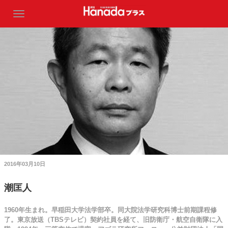
2016年03月10日
潮匡人
1960年生まれ。早稲田大学法学部卒。同大院法学研究科博士前期課程修
了。東京放送（TBSテレビ）契約社員を経て、旧防衛庁・航空自衛隊に入