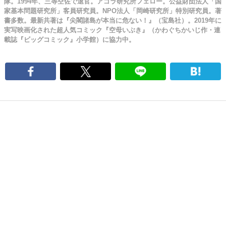
隊。1994年、三等空佐で退官。アゴラ研究所フェロー。公益財団法人「国
家基本問題研究所」客員研究員。NPO法人「岡崎研究所」特別研究員。著
書多数。最新共著は『尖閣諸島が本当に危ない！』（宝島社）。2019年に
実写映画化された超人気コミック『空母いぶき』（かわぐちかいじ作・連
載誌『ビッグコミック』小学館）に協力中。