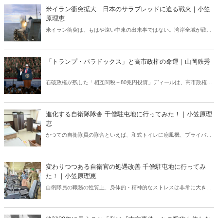
米イラン衝突拡大 日本のサラブレッドに迫る戦火｜小笠
原理恵
米イラン衝突は、もはや遠い中東の出来事ではない。湾岸全域が戦域
化するなか、その影響は日本にも及びつつある。石油備蓄やエネルギ
ー価格の高騰については多く報じられているが、見落とされがちな問
題がある。邦人保護は万全なのか。そして、国際舞台に立つ日本のサ
「トランプ・パラドックス」と高市政権の命運｜山岡鉄秀
ラブレッドの安全は守られるのか。戦火は思わぬところに影を落とし
ている――。
石破政権が残した「相互関税＋80兆円投資」ディールは、高市政権に
重い宿題を突きつけている。トランプの“ふたつの顔”が日本を救うの
か、縛るのか──命運は、このパラドックスをどう反転できるかにかか
っている。
進化する自衛隊隊舎 千僧駐屯地に行ってみた！｜小笠原理
恵
かつての自衛隊員の隊舎といえば、和式トイレに扇風機、プライバシ
ーに配慮がない部屋配置といった「昭和スタイル」の名残が色濃く残
っていた。だが今、そのイメージは大きく変わろうとしている。兵庫
県伊丹市にある千僧駐屯地（せんぞちゅうとんち）を取材した。
変わりつつある自衛官の処遇改善 千僧駐屯地に行ってみ
た！｜小笠原理恵
自衛隊員の職務の性質上、身体的・精神的なストレスは非常に大き
い。こうしたなかで、しっかりと休息できる環境が整っていなけれ
ば、有事や災害時に本来の力を発揮することは難しい。今回は変わり
つつある現場を取材した。