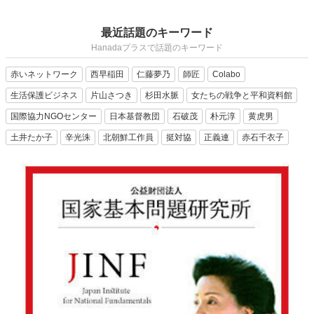
最近話題のキーワード
Hanadaプラスで話題のキーワード
赤いネットワーク
西早稲田
仁藤夢乃
師匠
Colabo
生活保護ビジネス
片山さつき
杉田水脈
女たちの戦争と平和資料館
国際協力NGOセンター
日本基督教団
石破茂
朴元淳
黄虎男
土井たか子
辛光洙
北朝鮮工作員
挺対協
正義連
赤石千衣子