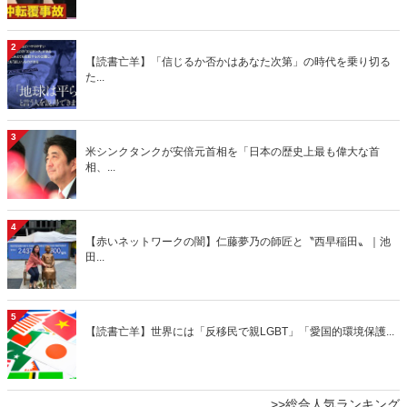
2
【読書亡羊】「信じるか否かはあなた次第」の時代を乗り切る
た...
3
米シンクタンクが安倍元首相を「日本の歴史上最も偉大な首
相、...
4
【赤いネットワークの闇】仁藤夢乃の師匠と〝西早稲田〟｜池
田...
5
【読書亡羊】世界には「反移民で親LGBT」「愛国的環境保護...
>>総合人気ランキング