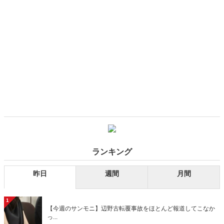
ランキング
昨日
週間
月間
1
【今週のサンモニ】辺野古転覆事故をほとんど報道してこなか
っ...