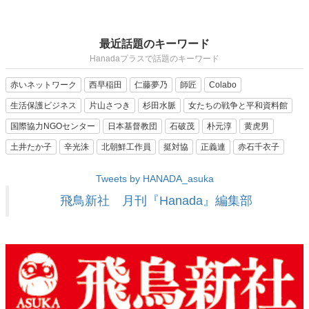
最近話題のキーワード
Hanadaプラスで話題のキーワード
赤いネットワーク
西早稲田
仁藤夢乃
師匠
Colabo
生活保護ビジネス
片山さつき
杉田水脈
女たちの戦争と平和資料館
国際協力NGOセンター
日本基督教団
石破茂
朴元淳
黄虎男
土井たか子
辛光洙
北朝鮮工作員
挺対協
正義連
赤石千衣子
Tweets by HANADA_asuka
飛鳥新社 月刊『Hanada』編集部