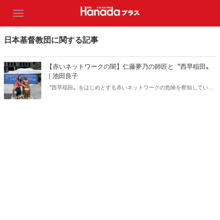
日本基督教団に関する記事
【赤いネットワークの闇】仁藤夢乃の師匠と〝西早稲田〟
｜池田良子
〝西早稲田〟をはじめとする赤いネットワークの危険を察知していた
安倍元総理。だが、自民党議員の多くは無関心か無知である。北村晴
男弁護士は言う。「詐欺師に一見して『悪い人』はいない。『いい
人』だと思われなければ人を騙すことなどできないからだ」。（サム
ネイルは仁藤夢乃氏twitterより）