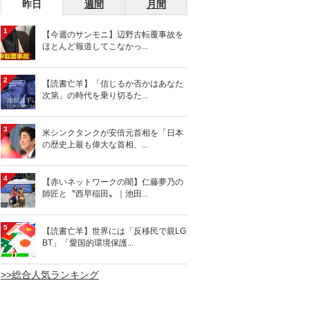
昨日
週間
月間
1
【今週のサンモニ】辺野古転覆事故を
ほとんど報道してこなかっ...
2
【読書亡羊】「信じるか否かはあなた
次第」の時代を乗り切るた...
3
米シンクタンクが安倍元首相を「日本
の歴史上最も偉大な首相、...
4
【赤いネットワークの闇】仁藤夢乃の
師匠と〝西早稲田〟｜池田...
5
【読書亡羊】世界には「反移民で親LG
BT」「愛国的環境保護...
>>総合人気ランキング