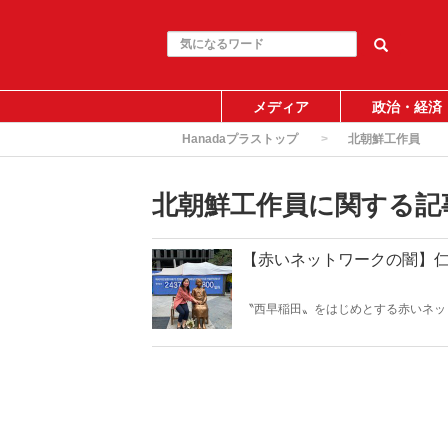
メディア
政治・経済
Hanadaプラストップ
北朝鮮工作員
北朝鮮工作員に関する記
【赤いネットワークの闇】
〝西早稲田〟をはじめとする赤いネッ
か無知である。北村晴男弁護士は言う
を騙すことなどできないからだ」。（サム