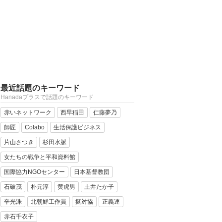
最近話題のキーワード
Hanadaプラスで話題のキーワード
赤いネットワーク
西早稲田
仁藤夢乃
師匠
Colabo
生活保護ビジネス
片山さつき
杉田水脈
女たちの戦争と平和資料館
国際協力NGOセンター
日本基督教団
石破茂
朴元淳
黄虎男
土井たか子
辛光洙
北朝鮮工作員
挺対協
正義連
赤石千衣子