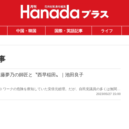
中国・韓国
国際・英語記事
ライフ
事
仁藤夢乃の師匠と〝西早稲田〟｜池田良子
トワークの危険を察知していた安倍元総理。だが、自民党議員の多くは無関心
。「詐欺師に一見して『悪い人』はいない。『いい人』だと思われなければ人
2023/05/27 15:00
ネイルは仁藤夢乃氏twitterより）