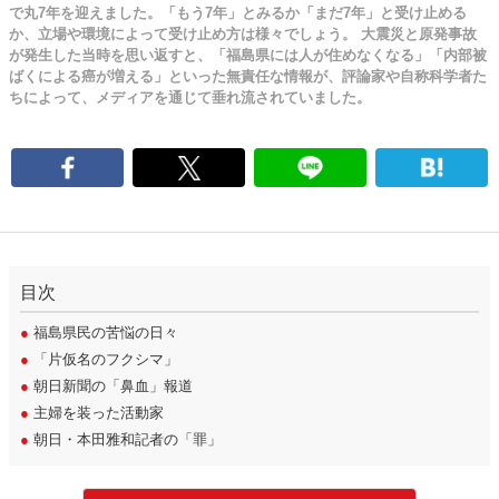
で丸7年を迎えました。「もう7年」とみるか「まだ7年」と受け止める
か、立場や環境によって受け止め方は様々でしょう。 大震災と原発事故
が発生した当時を思い返すと、「福島県には人が住めなくなる」「内部被
ばくによる癌が増える」といった無責任な情報が、評論家や自称科学者た
ちによって、メディアを通じて垂れ流されていました。
目次
●
福島県民の苦悩の日々
●
「片仮名のフクシマ」
●
朝日新聞の「鼻血」報道
●
主婦を装った活動家
●
朝日・本田雅和記者の「罪」