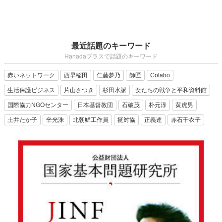
最近話題のキーワード
Hanadaプラスで話題のキーワード
赤いネットワーク
西早稲田
仁藤夢乃
師匠
Colabo
生活保護ビジネス
片山さつき
杉田水脈
女たちの戦争と平和資料館
国際協力NGOセンター
日本基督教団
石破茂
朴元淳
黄虎男
土井たか子
辛光洙
北朝鮮工作員
挺対協
正義連
赤石千衣子