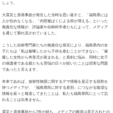
しょう。
大震災と原発事故が発生した当時を思い返すと、「福島県には
人が住めなくなる」「内部被ばくによる癌が増える」といった
無責任な情報が、評論家や自称科学者たちによって、メディア
を通じて垂れ流されていました。
こうした自称専門家たちの無責任な発言により、福島県内の女
子たちは「私は被曝したから子供を産むことができない」「被
爆した女性から奇形児が産まれる」と真剣に悩み、同時に女子
の保護者である親たちも苦悩の日々が続いたことは切実な問題
であったと言えます。
本来であれば、放射性物質に関するデマ情報を是正する役割を
持つメディアが、「福島県民に対する差別」につながる陰湿な
情報を延々と報道してきたことは、私たち福島県民にとって忘
れることは出来ません。
震災と原発事故から7年が経ち、メディアの報道は是正されたの