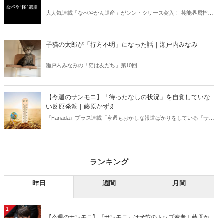
大人気連載「なべやかん遺産」がシン・シリーズ突入！ 芸能界屈指の
コレクターであり、都市伝説、オカルト、スピリチュアルな話題が大
好きな芸人・なべやかんが蒐集した選りすぐりの「怪」な話を紹介！
信じるか信じないかは、あなた次第！ 芸能ニュース
子猫の太郎が「行方不明」になった話｜瀬戸内みなみ
瀬戸内みなみの「猫は友だち」第10回
【今週のサンモニ】「待ったなしの状況」を自覚していな
い反原発派｜藤原かずえ
『Hanada』プラス連載「今週もおかしな報道ばかりをしている『サン
デーモーニング』を藤原かずえさんがデータとロジックで滅多斬
り」、略して【今週のサンモニ】。
ランキング
昨日
週間
月間
1
【今週のサンモニ】『サンモニ』は犬笛のトップ奏者｜藤原か