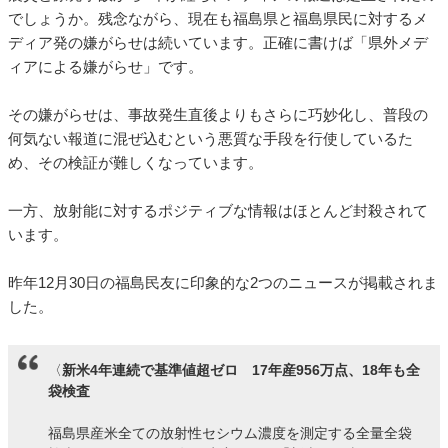
でしょうか。残念ながら、現在も福島県と福島県民に対するメ
ディア発の嫌がらせは続いています。正確に書けば「県外メデ
ィアによる嫌がらせ」です。
その嫌がらせは、事故発生直後よりもさらに巧妙化し、普段の
何気ない報道に混ぜ込むという悪質な手段を行使しているた
め、その検証が難しくなっています。
一方、放射能に対するポジティブな情報はほとんど封殺されて
います。
昨年12月30日の福島民友に印象的な2つのニュースが掲載されま
した。
〈
新米4年連続で基準値超ゼロ 17年産956万点、18年も全
袋検査
福島県産米全ての放射性セシウム濃度を測定する全量全袋