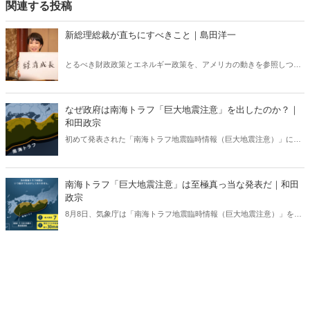
関連する投稿
新総理総裁が直ちにすべきこと｜島田洋一
とるべき財政政策とエネルギー政策を、アメリカの動きを参照しつつ
検討する。自民党総裁候補者たちは「世界の潮流」を本当に理解して
いるのだろうか？
なぜ政府は南海トラフ「巨大地震注意」を出したのか？｜
和田政宗
初めて発表された「南海トラフ地震臨時情報（巨大地震注意）」に対
して否定的な意見も多数あったが、政府が臨時情報を出したのは至極
真っ当なことであった。（サムネイルは気象庁HPより）
南海トラフ「巨大地震注意」は至極真っ当な発表だ｜和田
政宗
8月8日、気象庁は「南海トラフ地震臨時情報（巨大地震注意）」を発
表した。「国民の不安を煽るだけ」という否定的な意見もあるが、は
たして本当にそうなのか。この情報をどう見ればよいか、解説する。
（サムネイルは気象庁ホームページより）