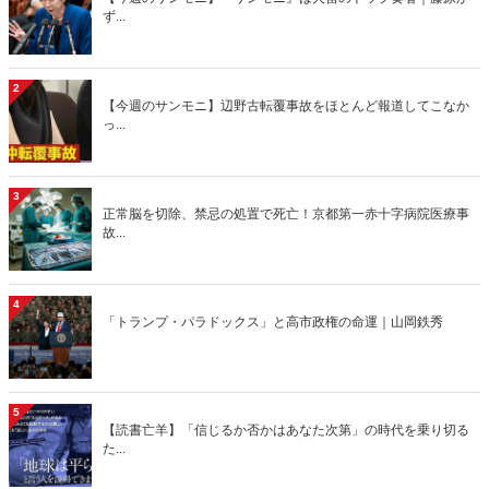
ず...
2
【今週のサンモニ】辺野古転覆事故をほとんど報道してこなか
っ...
3
正常脳を切除、禁忌の処置で死亡！京都第一赤十字病院医療事
故...
4
「トランプ・パラドックス」と高市政権の命運｜山岡鉄秀
5
【読書亡羊】「信じるか否かはあなた次第」の時代を乗り切る
た...