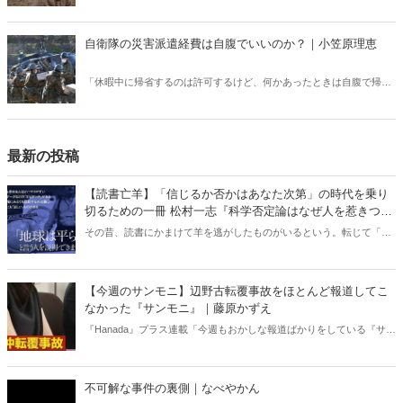
大学院で津波避難についての修士論文をまとめた。国会議員に立候補
したのも震災復興を成し遂げるという意志からであった。だが、災害
などの緊急時に対応できる憲法に現行憲法はなっていない――。
自衛隊の災害派遣経費は自腹でいいのか？｜小笠原理恵
「休暇中に帰省するのは許可するけど、何かあったときは自腹で帰っ
てきてねというスタンスです」と自衛隊幹部。被災地で活躍する自衛
隊に多くの国民が感謝しているが、自衛隊では災害派遣活動中でも自
腹負担が多数みられる――。（サムネイルは「陸上自衛隊 中部方面
隊」Xより）
最新の投稿
【読書亡羊】「信じるか否かはあなた次第」の時代を乗り
切るための一冊 松村一志『科学否定論はなぜ人を惹きつけ
るのか』（ちくま新書）｜梶原麻衣子
その昔、読書にかまけて羊を逃がしたものがいるという。転じて「読
書亡羊」は「重要なことを忘れて、他のことに夢中になること」を指
す四字熟語になった。だが時に仕事を放り出してでも、読むべき本が
ある。元月刊『Hanada』編集部員のライター・梶原がお送りする時事
【今週のサンモニ】辺野古転覆事故をほとんど報道してこ
書評！
なかった『サンモニ』｜藤原かずえ
『Hanada』プラス連載「今週もおかしな報道ばかりをしている『サン
デーモーニング』を藤原かずえさんがデータとロジックで滅多斬
り」、略して【今週のサンモニ】。
不可解な事件の裏側｜なべやかん