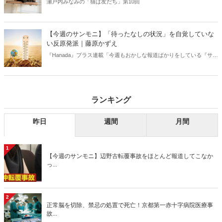
瀬戸内みなみの「猫は友だち」第10回
【今週のサンモニ】「待ったなしの状況」を自覚していな
い反原発派｜藤原かずえ
『Hanada』プラス連載「今週もおかしな報道ばかりをしている『サン
デーモーニング』を藤原かずえさんがデータとロジックで滅多斬
り」、略して【今週のサンモニ】。
ランキング
昨日
週間
月間
1
【今週のサンモニ】辺野古転覆事故をほとんど報道してこなか
っ...
2
正常脳を切除、禁忌の処置で死亡！京都第一赤十字病院医療事
故...