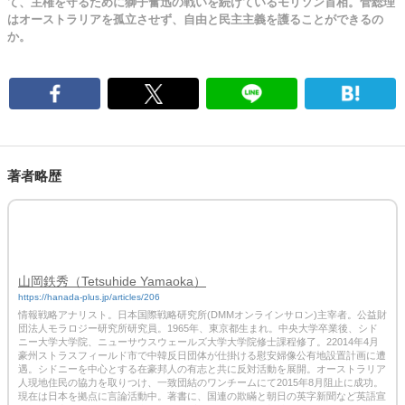
て、主権を守るために獅子奮迅の戦いを続けているモリソン首相。菅総理
はオーストラリアを孤立させず、自由と民主主義を護ることができるの
か。
著者略歴
山岡鉄秀（Tetsuhide Yamaoka）
https://hanada-plus.jp/articles/206
情報戦略アナリスト。日本国際戦略研究所(DMMオンラインサロン)主宰者。公益財
団法人モラロジー研究所研究員。1965年、東京都生まれ。中央大学卒業後、シド
ニー大学大学院、ニューサウスウェールズ大学大学院修士課程修了。22014年4月
豪州ストラスフィールド市で中韓反日団体が仕掛ける慰安婦像公有地設置計画に遭
遇。シドニーを中心とする在豪邦人の有志と共に反対活動を展開。オーストラリア
人現地住民の協力を取りつけ、一致団結のワンチームにて2015年8月阻止に成功。
現在は日本を拠点に言論活動中。著書に、国連の欺瞞と朝日の英字新聞など英語宣