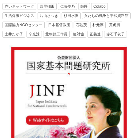
赤いネットワーク
西早稲田
仁藤夢乃
師匠
Colabo
生活保護ビジネス
片山さつき
杉田水脈
女たちの戦争と平和資料館
国際協力NGOセンター
日本基督教団
石破茂
朴元淳
黄虎男
土井たか子
辛光洙
北朝鮮工作員
挺対協
正義連
赤石千衣子