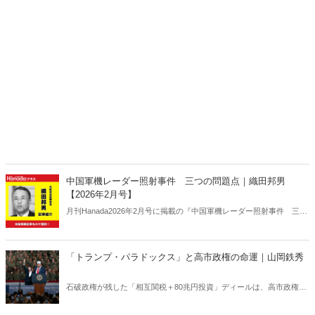
中国軍機レーダー照射事件 三つの問題点｜織田邦男
【2026年2月号】
月刊Hanada2026年2月号に掲載の『中国軍機レーダー照射事件 三つ
の問題点｜織田邦男【2026年2月号】』の内容をAIを使って要約・紹
介。
「トランプ・パラドックス」と高市政権の命運｜山岡鉄秀
石破政権が残した「相互関税＋80兆円投資」ディールは、高市政権に
重い宿題を突きつけている。トランプの“ふたつの顔”が日本を救うの
か、縛るのか──命運は、このパラドックスをどう反転できるかにかか