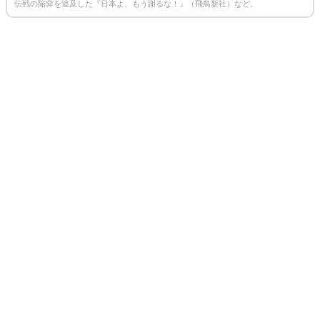
伝戦の陥穽を追及した『日本よ、もう謝るな！』（飛鳥新社）など。