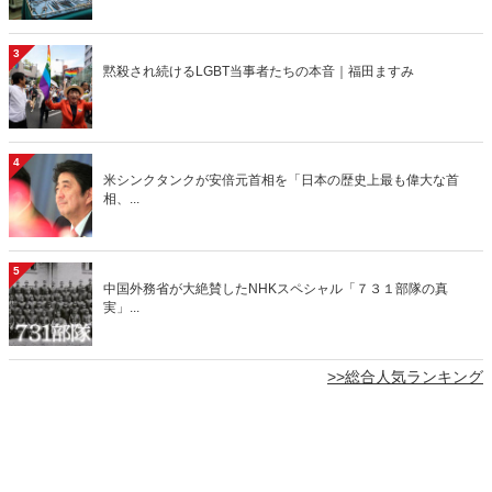
3
黙殺され続けるLGBT当事者たちの本音｜福田ますみ
4
米シンクタンクが安倍元首相を「日本の歴史上最も偉大な首
相、...
5
中国外務省が大絶賛したNHKスペシャル「７３１部隊の真
実」...
>>総合人気ランキング