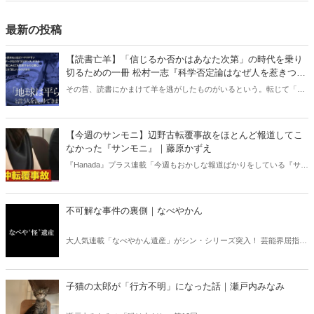
っている。
最新の投稿
【読書亡羊】「信じるか否かはあなた次第」の時代を乗り
切るための一冊 松村一志『科学否定論はなぜ人を惹きつけ
るのか』（ちくま新書）｜梶原麻衣子
その昔、読書にかまけて羊を逃がしたものがいるという。転じて「読
書亡羊」は「重要なことを忘れて、他のことに夢中になること」を指
す四字熟語になった。だが時に仕事を放り出してでも、読むべき本が
ある。元月刊『Hanada』編集部員のライター・梶原がお送りする時事
【今週のサンモニ】辺野古転覆事故をほとんど報道してこ
書評！
なかった『サンモニ』｜藤原かずえ
『Hanada』プラス連載「今週もおかしな報道ばかりをしている『サン
デーモーニング』を藤原かずえさんがデータとロジックで滅多斬
り」、略して【今週のサンモニ】。
不可解な事件の裏側｜なべやかん
大人気連載「なべやかん遺産」がシン・シリーズ突入！ 芸能界屈指の
コレクターであり、都市伝説、オカルト、スピリチュアルな話題が大
好きな芸人・なべやかんが蒐集した選りすぐりの「怪」な話を紹介！
信じるか信じないかは、あなた次第！ 芸能ニュース
子猫の太郎が「行方不明」になった話｜瀬戸内みなみ