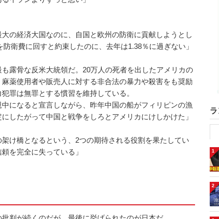
最大の経済大国なのに、自国と欧州の防衛に貢献しようとし
％を防衛費に回すと約束したのに、去年は1.38％に過ぎない」
も露骨な反米大統領だ。20万人の死者を出したアメリカの
、麻薬使用者や販売人に対する非合法の暴力や殺害をも奨励
力犯罪は無罪とする慣習を維持している。
中になると宣言しながら、昨年中国の船がフィリピンの漁
ラ
定にしたがって中国と戦争をしろとアメリカにけしかけた」
の架け橋となるという、2つの期待される役割を果たしてい
信頼を完全に失っている」
1
2
の批判が続くのだが、最後に挙げられたのが日本だ。