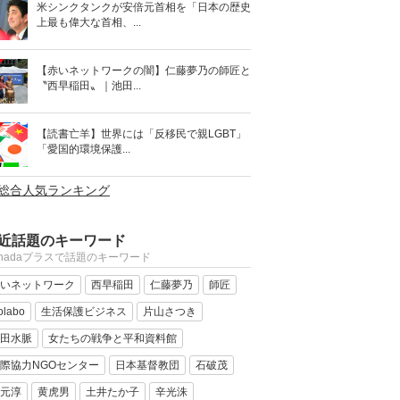
米シンクタンクが安倍元首相を「日本の歴史
上最も偉大な首相、...
【赤いネットワークの闇】仁藤夢乃の師匠と
〝西早稲田〟｜池田...
【読書亡羊】世界には「反移民で親LGBT」
「愛国的環境保護...
>総合人気ランキング
近話題のキーワード
anadaプラスで話題のキーワード
いネットワーク
西早稲田
仁藤夢乃
師匠
olabo
生活保護ビジネス
片山さつき
田水脈
女たちの戦争と平和資料館
際協力NGOセンター
日本基督教団
石破茂
元淳
黄虎男
土井たか子
辛光洙