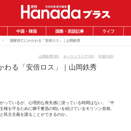
中国・韓国
国際・英語記事
ライフ
国家存亡にかかわる「安倍ロス」｜山岡鉄秀
山岡鉄秀(30)
オーストラリア(10)
中国(240)
かわる「安倍ロス」｜山岡鉄秀
がっているが、心理的な喪失感に浸っている時間はない。「中
主権を守るために獅子奮迅の戦いを続けているモリソン首相。
と民主主義を護ることができるのか。