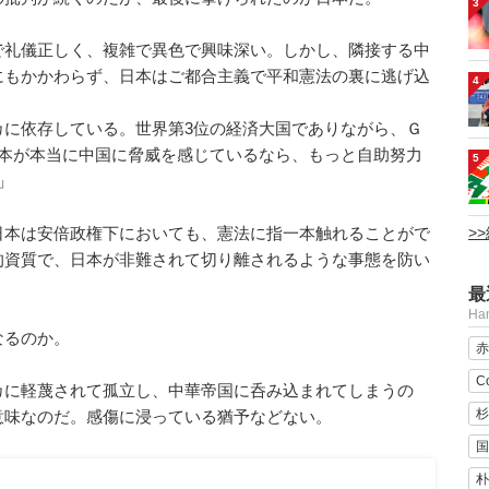
3
で礼儀正しく、複雑で異色で興味深い。しかし、隣接する中
にもかかわらず、日本はご都合主義で平和憲法の裏に逃げ込
4
に依存している。世界第3位の経済大国でありながら、Ｇ
日本が本当に中国に脅威を感じているなら、もっと自助努力
5
」
>
日本は安倍政権下においても、憲法に指一本触れることがで
的資質で、日本が非難されて切り離されるような事態を防い
最
H
なるのか。
赤
C
カに軽蔑されて孤立し、中華帝国に呑み込まれてしまうの
杉
意味なのだ。感傷に浸っている猶予などない。
国
朴