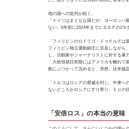
他の国への批判が続く。
「ドイツはまともな国だが、ヨーロッパ
ない。6年前に2024年までにＧＤＰの2
「フィリピンのロドリゴ・ドゥテルテは最
フィリピン独立運動鎮圧に言及しながら
し、活動家やジャーナリストに対する暴
大統領就任初期にはアメリカを離れて親
船にぶつかって沈めると、突然、比米協
「トルコはロシアの脅威を封じ、中東へ
ないどころかロシアにすり寄り、ＥＵの
「安倍ロス」の本当の意味
このようにして、さらにいくつかの国へ