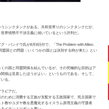
いうシンクタンクがある。共和党寄りのシンクタンクだが、
と世界情勢不干渉主義に傾いているという評判だ。
ウ氏が8月8日付で、「The Problem with Allies:
 Countries」 （同盟国との問題：いくつかの国とは決別する時が来た）とい
多くの国と同盟関係を結んでいるが、その究極的な目的はア
の関係は見直したほうがよい」というものである。そして、
ている。
アラビアだ。
楽のために消費する王族が支配する王政国家で、民主国家で
スト教やユダヤ教を悪魔化するイスラム原理主義の守護者
あるイランよりずっと悪い」