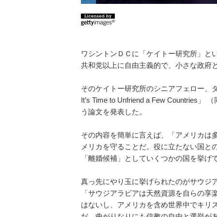
ワシントンＤＣに「ケイトー研究所」と
共和党以上に自由主義的で、小さな政府
そのケイトー研究所のシニアフェロー、ダグ・バンド
It’s Time to Unfriend a Few
う論文を発表した。
その内容を簡単に言えば、「アメリカは
メリカを守ることだ。役に立たない国と
「離婚候補」としていくつかの国を挙げ
真っ先にやり玉に挙げられたのがサウジ
「サウジアラビアは天然資源を自らの享
はないし、アメリカを含め世界中でキリ
だ。曲がりなりにも信教の自由と選挙が