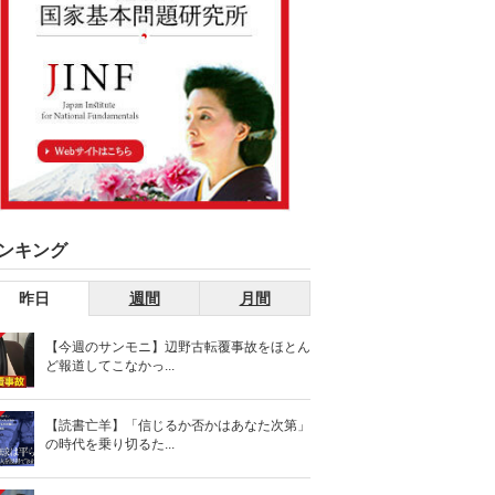
ンキング
昨日
週間
月間
【今週のサンモニ】辺野古転覆事故をほとん
ど報道してこなかっ...
【読書亡羊】「信じるか否かはあなた次第」
の時代を乗り切るた...