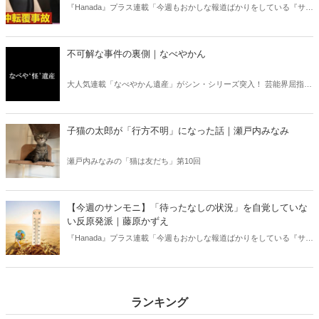
『Hanada』プラス連載「今週もおかしな報道ばかりをしている『サン
デーモーニング』を藤原かずえさんがデータとロジックで滅多斬
り」、略して【今週のサンモニ】。
不可解な事件の裏側｜なべやかん
大人気連載「なべやかん遺産」がシン・シリーズ突入！ 芸能界屈指の
コレクターであり、都市伝説、オカルト、スピリチュアルな話題が大
好きな芸人・なべやかんが蒐集した選りすぐりの「怪」な話を紹介！
信じるか信じないかは、あなた次第！ 芸能ニュース
子猫の太郎が「行方不明」になった話｜瀬戸内みなみ
瀬戸内みなみの「猫は友だち」第10回
【今週のサンモニ】「待ったなしの状況」を自覚していな
い反原発派｜藤原かずえ
『Hanada』プラス連載「今週もおかしな報道ばかりをしている『サン
デーモーニング』を藤原かずえさんがデータとロジックで滅多斬
り」、略して【今週のサンモニ】。
ランキング