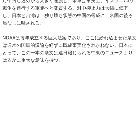
対中封じ込めから大きく逸脱し、米軍は事実上、イスラエルの
戦争を遂行する軍隊へと変質する。対中抑止力は大幅に低下
し、日本と台湾は、独り勝ち状態の中国の脅威に、米国の後ろ
盾なしに晒される。
NDAAは毎年成立する巨大法案であり、ここに紛れ込ませた条文
は通常の国民的議論を経ずに既成事実化されかねない。日本に
とって、この一本の条文は連日報じられる中東のニュースより
はるかに重大な意味を持つ。