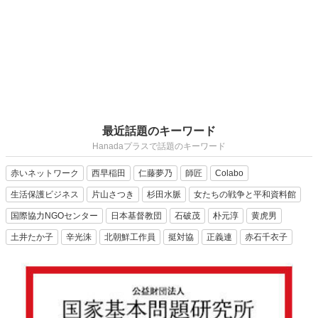
最近話題のキーワード
Hanadaプラスで話題のキーワード
赤いネットワーク
西早稲田
仁藤夢乃
師匠
Colabo
生活保護ビジネス
片山さつき
杉田水脈
女たちの戦争と平和資料館
国際協力NGOセンター
日本基督教団
石破茂
朴元淳
黄虎男
土井たか子
辛光洙
北朝鮮工作員
挺対協
正義連
赤石千衣子