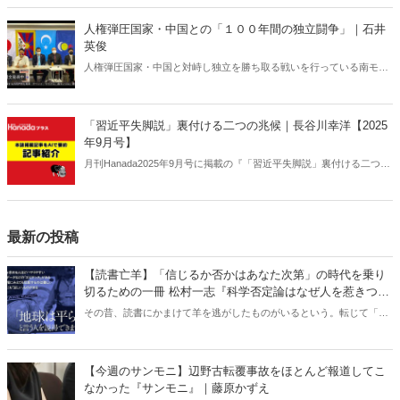
人権弾圧国家・中国との「１００年間の独立闘争」｜石井
英俊
人権弾圧国家・中国と対峙し独立を勝ち取る戦いを行っている南モン
ゴル。１００年におよぶ死闘から日本人が得るべき教訓とは何か。そ
して今年１０月、日本で内モンゴル人民党１００周年記念集会が開催
される。
「習近平失脚説」裏付ける二つの兆候｜長谷川幸洋【2025
年9月号】
月刊Hanada2025年9月号に掲載の『「習近平失脚説」裏付ける二つの
兆候｜長谷川幸洋【2025年9月号】』の内容をAIを使って要約・紹
介。
最新の投稿
【読書亡羊】「信じるか否かはあなた次第」の時代を乗り
切るための一冊 松村一志『科学否定論はなぜ人を惹きつけ
るのか』（ちくま新書）｜梶原麻衣子
その昔、読書にかまけて羊を逃がしたものがいるという。転じて「読
書亡羊」は「重要なことを忘れて、他のことに夢中になること」を指
す四字熟語になった。だが時に仕事を放り出してでも、読むべき本が
ある。元月刊『Hanada』編集部員のライター・梶原がお送りする時事
【今週のサンモニ】辺野古転覆事故をほとんど報道してこ
書評！
なかった『サンモニ』｜藤原かずえ