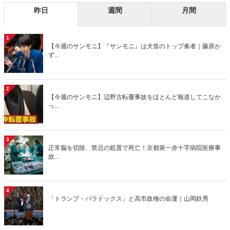
昨日
週間
月間
1
【今週のサンモニ】『サンモニ』は犬笛のトップ奏者｜藤原か
ず...
2
【今週のサンモニ】辺野古転覆事故をほとんど報道してこなか
っ...
3
正常脳を切除、禁忌の処置で死亡！京都第一赤十字病院医療事
故...
4
「トランプ・パラドックス」と高市政権の命運｜山岡鉄秀