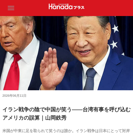
2026年06月11日
イラン戦争の陰で中国が笑う――台湾有事を呼び込む
アメリカの誤算｜山岡鉄秀
米国が中東に足を取られて笑うのは誰か。イラン戦争は日本にとって対岸