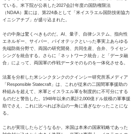
ている。米下院が公表した2027会計年度の国防権限法
（NDAA）案には、第224条として「米イスラエル国防技術協力
イニシアチブ」が盛り込まれた。
その中身は驚くべきものだ。AI、量子、自律システム、指向性
エネルギー、サイバー、バイオテックといった事実上あらゆる
先端防衛分野で、両国の研究開発、共同生産、合弁、ライセン
シングを統合する。さらに「ネットワーク統合」と「データ融
合」によって、両国軍の作戦データそのものを一体化させる。
法案を分析した米シンクタンクのクインシー研究所系メディア
「Responsible Statecraft」は、これが従来の二国間軍事援助の
枠組みを超えて、米軍とイスラエル軍を制度的に不可分にする
ものだと警告した。1948年以来の累計2,000億ドル規模の軍事援
助でさえ、これに比べれば氷山の一角に過ぎなかったことにな
る。
これが実現したらどうなるか。米国は本来の国家戦略であった