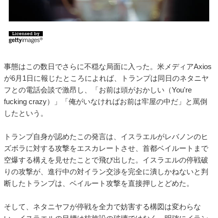
事態はこの数日でさらに不穏な局面に入った。米メディアAxios
が6月1日に報じたところによれば、トランプは同日のネタニヤ
フとの電話会談で激昂し、「お前は頭がおかしい（You're
fucking crazy）」「俺がいなければお前は牢屋の中だ」と罵倒
したという。
トランプ自身が認めたこの発言は、イスラエルがレバノンのヒ
ズボラに対する攻撃をエスカレートさせ、首都ベイルートまで
空爆する構えを見せたことで飛び出した。イスラエルの停戦破
りの攻撃が、進行中の対イラン交渉を完全に潰しかねないと判
断したトランプは、ベイルート攻撃を直接押しとどめた。
そして、ネタニヤフが停戦を全力で妨害する構図は変わらな