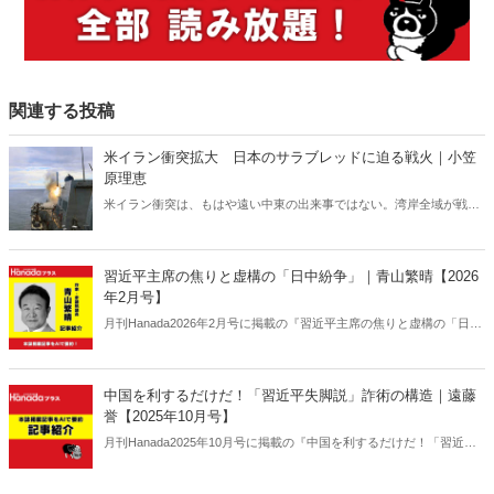
関連する投稿
米イラン衝突拡大 日本のサラブレッドに迫る戦火｜小笠
原理恵
米イラン衝突は、もはや遠い中東の出来事ではない。湾岸全域が戦域
化するなか、その影響は日本にも及びつつある。石油備蓄やエネルギ
ー価格の高騰については多く報じられているが、見落とされがちな問
題がある。邦人保護は万全なのか。そして、国際舞台に立つ日本のサ
習近平主席の焦りと虚構の「日中紛争」｜青山繁晴【2026
ラブレッドの安全は守られるのか。戦火は思わぬところに影を落とし
年2月号】
ている――。
月刊Hanada2026年2月号に掲載の『習近平主席の焦りと虚構の「日中
紛争」｜青山繁晴【2026年2月号】』の内容をAIを使って要約・紹
介。
中国を利するだけだ！「習近平失脚説」詐術の構造｜遠藤
誉【2025年10月号】
月刊Hanada2025年10月号に掲載の『中国を利するだけだ！「習近平
失脚説」詐術の構造｜遠藤誉【2025年10月号】』の内容をAIを使って
要約・紹介。