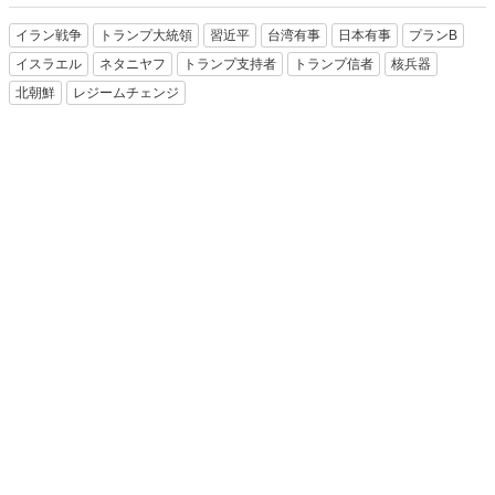
イラン戦争
トランプ大統領
習近平
台湾有事
日本有事
プランB
イスラエル
ネタニヤフ
トランプ支持者
トランプ信者
核兵器
北朝鮮
レジームチェンジ