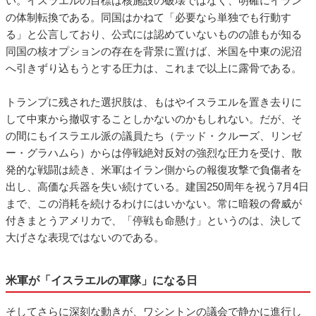
い。イスラエルの目標は核施設の破壊ではなく、明確にイラン
の体制転換である。同国はかねて「必要なら単独でも行動す
る」と公言しており、公式には認めていないものの誰もが知る
同国の核オプションの存在を背景に置けば、米国を中東の泥沼
へ引きずり込もうとする圧力は、これまで以上に露骨である。
トランプに残された選択肢は、もはやイスラエルを置き去りに
して中東から撤収することしかないのかもしれない。だが、そ
の間にもイスラエル派の議員たち（テッド・クルーズ、リンゼ
ー・グラハムら）からは停戦絶対反対の強烈な圧力を受け、散
発的な戦闘は続き、米軍はイラン側からの報復攻撃で負傷者を
出し、高価な兵器を失い続けている。建国250周年を祝う7月4日
まで、この消耗を続けるわけにはいかない。常に暗殺の脅威が
付きまとうアメリカで、「停戦も命懸け」というのは、決して
大げさな表現ではないのである。
米軍が「イスラエルの軍隊」になる日
そしてさらに深刻な動きが、ワシントンの議会で静かに進行し