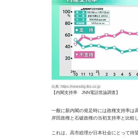
出典: https://newsdig.tbs.co.jp
【内閣支持率 JNN電話世論調査】
一般に新内閣の発足時には政権支持率は
岸田政権と石破政権の当初支持率と比較
これは、高市総理が日本社会にとって待