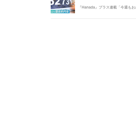
『Hanada』プラス連載「今週
ータとロジックで滅多斬り」、略