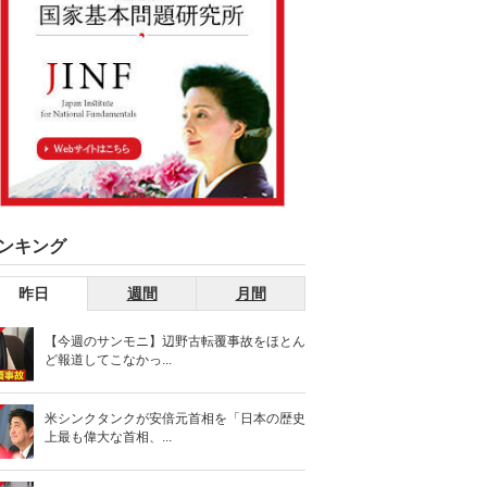
ンキング
昨日
週間
月間
【今週のサンモニ】辺野古転覆事故をほとん
ど報道してこなかっ...
米シンクタンクが安倍元首相を「日本の歴史
上最も偉大な首相、...