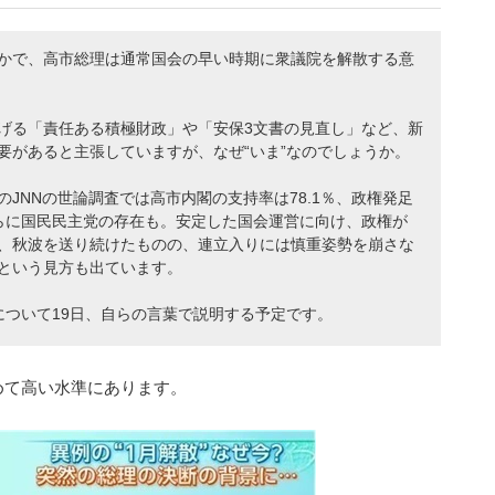
かで、高市総理は通常国会の早い時期に衆議院を解散する意
げる「責任ある積極財政」や「安保3文書の見直し」など、新
要があると主張していますが、なぜ“いま”なのでしょうか。
JNNの世論調査では高市内閣の支持率は78.1％、政権発足
らに国⺠⺠主党の存在も。安定した国会運営に向け、政権が
、秋波を送り続けたものの、連立入りには慎重姿勢を崩さな
という見方も出ています。
について19日、自らの言葉で説明する予定です。
めて高い水準にあります。