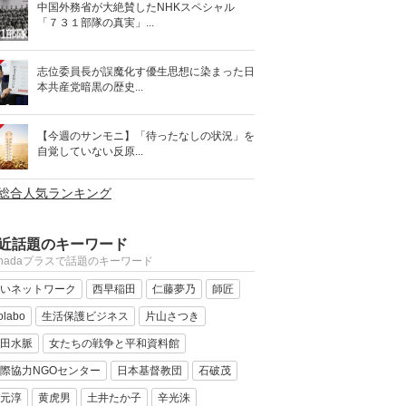
中国外務省が大絶賛したNHKスペシャル
「７３１部隊の真実」...
志位委員長が誤魔化す優生思想に染まった日
本共産党暗黒の歴史...
【今週のサンモニ】「待ったなしの状況」を
自覚していない反原...
>総合人気ランキング
近話題のキーワード
anadaプラスで話題のキーワード
いネットワーク
西早稲田
仁藤夢乃
師匠
olabo
生活保護ビジネス
片山さつき
田水脈
女たちの戦争と平和資料館
際協力NGOセンター
日本基督教団
石破茂
元淳
黄虎男
土井たか子
辛光洙