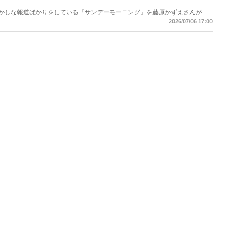
もおかしな報道ばかりをしている『サンデーモーニング』を藤原かずえさんがデ
して【今週のサンモニ】。
2026/07/06 17:00