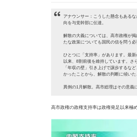
アナウンサー：こうした懸念もあるな
向を与党幹部に伝達。
解散の大義については、高市政権が掲
たな政策についても国⺠の信を問う必
ひとつに「支持率」があります。最新の
以来、8割前後を維持しています。さ
「年収の壁」引き上げで譲歩するなど
かったことから、解散の判断に傾いた
異例の1月解散。高市総理はその意義
高市政権の政権支持率は政権発足以来極