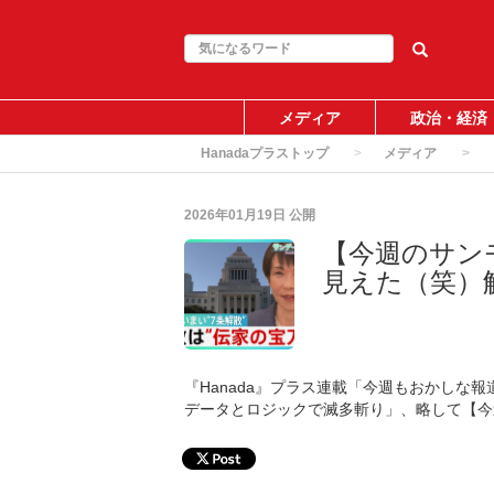
メディア
政治・経済
Hanadaプラストップ
メディア
2026年01月19日
公開
【今週のサン
見えた（笑）
『Hanada』プラス連載「今週もおかしな
データとロジックで滅多斬り」、略して【今