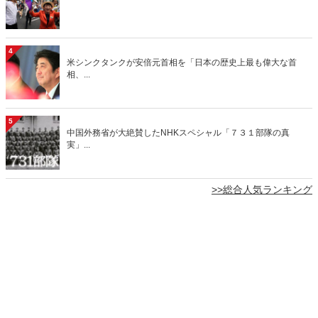
4
米シンクタンクが安倍元首相を「日本の歴史上最も偉大な首
相、...
5
中国外務省が大絶賛したNHKスペシャル「７３１部隊の真
実」...
>>総合人気ランキング