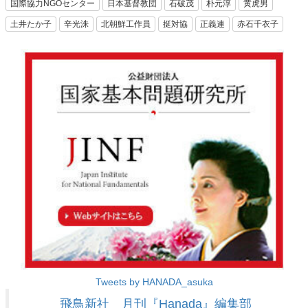
国際協力NGOセンター
日本基督教団
石破茂
朴元淳
黄虎男
土井たか子
辛光洙
北朝鮮工作員
挺対協
正義連
赤石千衣子
Tweets by HANADA_asuka
飛鳥新社 月刊『Hanada』編集部