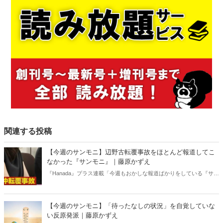
関連する投稿
【今週のサンモニ】辺野古転覆事故をほとんど報道してこ
なかった『サンモニ』｜藤原かずえ
『Hanada』プラス連載「今週もおかしな報道ばかりをしている『サン
デーモーニング』を藤原かずえさんがデータとロジックで滅多斬
り」、略して【今週のサンモニ】。
【今週のサンモニ】「待ったなしの状況」を自覚していな
い反原発派｜藤原かずえ