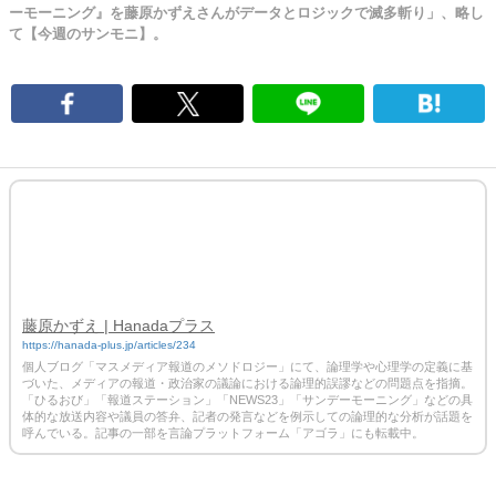
ーモーニング』を藤原かずえさんがデータとロジックで滅多斬り」、略し
て【今週のサンモニ】。
藤原かずえ | Hanadaプラス
https://hanada-plus.jp/articles/234
個人ブログ「マスメディア報道のメソドロジー」にて、論理学や心理学の定義に基
づいた、メディアの報道・政治家の議論における論理的誤謬などの問題点を指摘。
「ひるおび」「報道ステーション」「NEWS23」「サンデーモーニング」などの具
体的な放送内容や議員の答弁、記者の発言などを例示しての論理的な分析が話題を
呼んでいる。記事の一部を言論プラットフォーム「アゴラ」にも転載中。