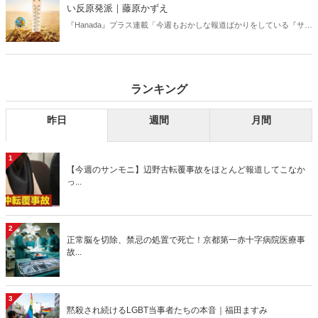
い反原発派｜藤原かずえ
『Hanada』プラス連載「今週もおかしな報道ばかりをしている『サン
デーモーニング』を藤原かずえさんがデータとロジックで滅多斬
り」、略して【今週のサンモニ】。
ランキング
昨日
週間
月間
1
【今週のサンモニ】辺野古転覆事故をほとんど報道してこなか
っ...
2
正常脳を切除、禁忌の処置で死亡！京都第一赤十字病院医療事
故...
3
黙殺され続けるLGBT当事者たちの本音｜福田ますみ