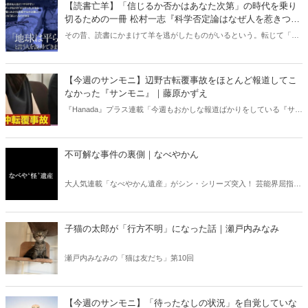
【読書亡羊】「信じるか否かはあなた次第」の時代を乗り
切るための一冊 松村一志『科学否定論はなぜ人を惹きつけ
るのか』（ちくま新書）｜梶原麻衣子
その昔、読書にかまけて羊を逃がしたものがいるという。転じて「読
書亡羊」は「重要なことを忘れて、他のことに夢中になること」を指
す四字熟語になった。だが時に仕事を放り出してでも、読むべき本が
ある。元月刊『Hanada』編集部員のライター・梶原がお送りする時事
【今週のサンモニ】辺野古転覆事故をほとんど報道してこ
書評！
なかった『サンモニ』｜藤原かずえ
『Hanada』プラス連載「今週もおかしな報道ばかりをしている『サン
デーモーニング』を藤原かずえさんがデータとロジックで滅多斬
り」、略して【今週のサンモニ】。
不可解な事件の裏側｜なべやかん
大人気連載「なべやかん遺産」がシン・シリーズ突入！ 芸能界屈指の
コレクターであり、都市伝説、オカルト、スピリチュアルな話題が大
好きな芸人・なべやかんが蒐集した選りすぐりの「怪」な話を紹介！
信じるか信じないかは、あなた次第！ 芸能ニュース
子猫の太郎が「行方不明」になった話｜瀬戸内みなみ
瀬戸内みなみの「猫は友だち」第10回
【今週のサンモニ】「待ったなしの状況」を自覚していな