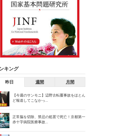
ンキング
昨日
週間
月間
【今週のサンモニ】辺野古転覆事故をほとん
ど報道してこなかっ...
正常脳を切除、禁忌の処置で死亡！京都第一
赤十字病院医療事故...