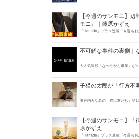
とに夢中になること」を指す四字
『Hanada』編集部員のライター
【今週のサンモニ】辺
モニ』｜藤原かずえ
『Hanada』プラス連載「今週
ータとロジックで滅多斬り」、略
不可解な事件の裏側｜
大人気連載「なべやかん遺産」がシ
スピリチュアルな話題が大好きな
いかは、あなた次第！ 芸能ニュー
子猫の太郎が「行方不
瀬戸内みなみの「猫は友だち」第1
【今週のサンモニ】「
原かずえ
『Hanada』プラス連載「今週