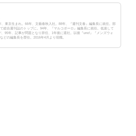
3
42年、東京生まれ。66年、文藝春秋入社。88年、『週刊文春』編集長に就任。部
して総合週刊誌のトップに。94年、『マルコポーロ』編集長に就任。低迷して
、95年、記事が問題となり辞任、1年後に退社。以後『uno!』『メンズウォ
』などの編集長を歴任。2016年4月より現職。