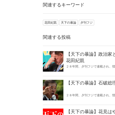
関連するキーワード
花田紀凱
天下の暴論
夕刊フジ
関連する投稿
【天下の暴論】政治家
花田紀凱
２８年間、夕刊フジで連載され、惜
して復活！
【天下の暴論】石破総
２８年間、夕刊フジで連載され、惜
して復活！
【天下の暴論】花見は