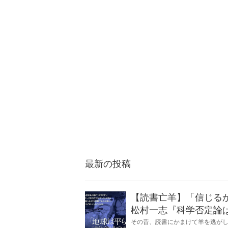
最新の投稿
【読書亡羊】「信じる
松村一志『科学否定論
麻衣子
その昔、読書にかまけて羊を逃が