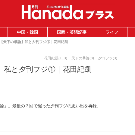
中国・韓国
国際・英語記事
ライフ
【天下の暴論】私と夕刊フジ①｜花田紀凱
花田紀凱(113)
天下の暴論(8)
夕刊フジ(3)
】私と夕刊フジ①｜花田紀凱
論」。最後の３回で綴った夕刊フジの思い出を再録。