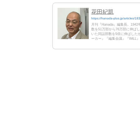
花田紀凱
https://hanada-plus.jp/articles/18
月刊『Hanada』編集長。19
数を51万部から76万部に伸ば
いた同誌部数を5倍に伸ばしたが
ーカー』『編集会議』『WiLL