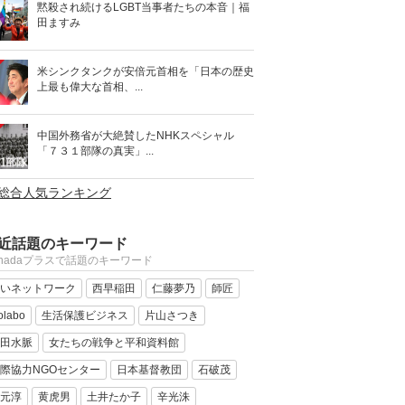
黙殺され続けるLGBT当事者たちの本音｜福
田ますみ
米シンクタンクが安倍元首相を「日本の歴史
上最も偉大な首相、...
中国外務省が大絶賛したNHKスペシャル
「７３１部隊の真実」...
>総合人気ランキング
近話題のキーワード
anadaプラスで話題のキーワード
いネットワーク
西早稲田
仁藤夢乃
師匠
olabo
生活保護ビジネス
片山さつき
田水脈
女たちの戦争と平和資料館
際協力NGOセンター
日本基督教団
石破茂
元淳
黄虎男
土井たか子
辛光洙