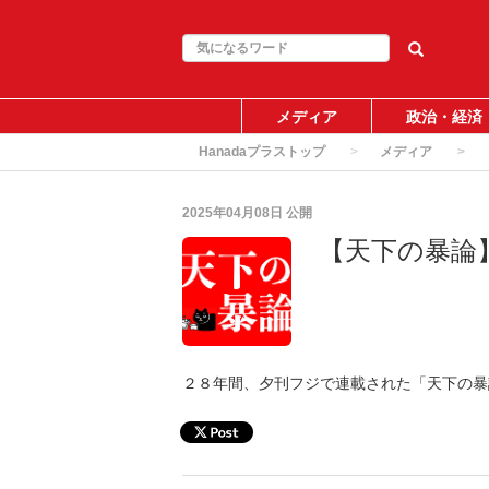
メディア
政治・経済
Hanadaプラストップ
メディア
2025年04月08日
公開
【天下の暴論
２８年間、夕刊フジで連載された「天下の暴