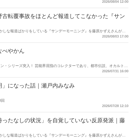
熟語になった。だが時に仕事を放り出してでも、読むべき本がある。元月刊
2026/08/04 12:00
・梶原がお送りする時事書評！
野古転覆事故をほとんど報道してこなかった『サン
もおかしな報道ばかりをしている『サンデーモーニング』を藤原かずえさんがデ
して【今週のサンモニ】。
2026/08/03 17:00
なべやかん
ン・シリーズ突入！ 芸能界屈指のコレクターであり、都市伝説、オカルト、
芸人・なべやかんが蒐集した選りすぐりの「怪」な話を紹介！信じるか信じな
2026/07/31 16:00
ス
明」になった話｜瀬戸内みなみ
0回
2026/07/28 12:10
待ったなしの状況」を自覚していない反原発派｜藤
もおかしな報道ばかりをしている『サンデーモーニング』を藤原かずえさんがデ