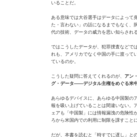
いることだ。
ある意味では大谷選手はデータによって
た・言わない」の話になるまでもなく、
代の技術、データの威力を思い知らされ
ではこうしたデータが、犯罪捜査などで
れも、アメリカでなく中国の手に渡って
ているのか。
こうした疑問に答えてくれるのが、
アン
グ・データ――デジタル主権をめぐる米
あらゆるデバイスに、あらゆる中国製の
報を吸い上げていることは間違いない。
ェアも「中国製」には情報漏洩の危険性が
ろから米国内での利用に制限を課すこと
だが、本書を読むと「時すでに遅し」と