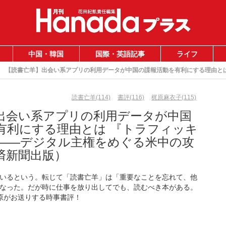
中国・韓国
国際・英語記事
ライフ
【読書亡羊】出会い系アプリの利用データが中国の諜報活動を有利にする理由と
読書亡羊(114)
書評(116)
梶原麻衣子(115)
出会い系アプリの利用データが中国
有利にする理由とは 『トラフィッキ
――デジタル主権をめぐる米中の攻
済新聞出版）
いるという。転じて「読書亡羊」は「重要なことを忘れて、他
なった。だが時に仕事を放り出してでも、読むべき本がある。
梶原がお送りする時事書評！