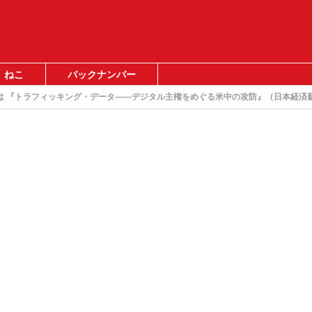
ねこ
バックナンバー
は 『トラフィッキング・データ――デジタル主権をめぐる米中の攻防』（日本経済