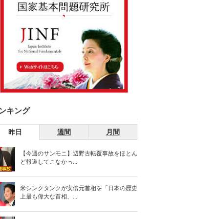
ンキング
昨日
週間
月間
【今週のサンモニ】辺野古転覆事故をほとん
ど報道してこなかっ...
米シンクタンクが安倍元首相を「日本の歴史
上最も偉大な首相、...