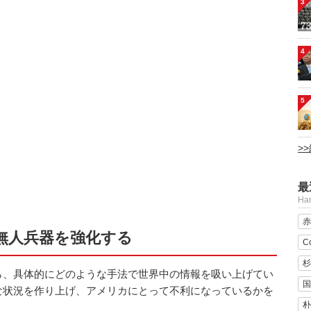
3
4
5
>
最
H
赤
無人兵器を強化する
C
杉
ら、具体的にどのような手法で世界中の情報を吸い上げてい
国
な状況を作り上げ、アメリカにとって不利になっているかを
朴