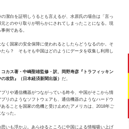
身の潔白を証明しうるとも言えるが、水原氏の場合は「言っ
胴元とのやり取りが明らかにされてしまったことになる。現
る事例である。
はなく国家の安全保障に使われるとしたらどうなるのか。そ
いたら？ そもそも中国はどのようにデータを収集し利用し
・コカス著・中嶋聖雄監修・訳、岡野寿彦『トラフィッキン
中の攻防』（日本経済新聞出版）
だ。
アプリや通信機器がつながっている昨今、中国がそこから情
アプリのようなソフトウェアも、通信機器のようなハードウ
あることを国家の危機と受け止めたアメリカは、2018年ご
になった。
の思いも浮かぶ。あらゆるところに中国による情報吸い上げ