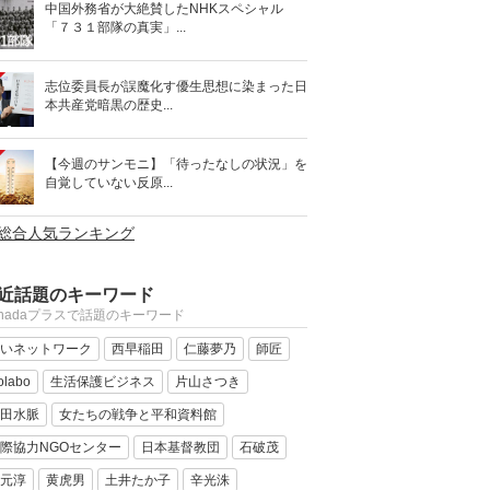
中国外務省が大絶賛したNHKスペシャル
「７３１部隊の真実」...
志位委員長が誤魔化す優生思想に染まった日
本共産党暗黒の歴史...
【今週のサンモニ】「待ったなしの状況」を
自覚していない反原...
>総合人気ランキング
近話題のキーワード
anadaプラスで話題のキーワード
いネットワーク
西早稲田
仁藤夢乃
師匠
olabo
生活保護ビジネス
片山さつき
田水脈
女たちの戦争と平和資料館
際協力NGOセンター
日本基督教団
石破茂
元淳
黄虎男
土井たか子
辛光洙