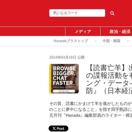
メディア
政治・経済
Hanadaプラストップ
中国・韓国
2024年04月19日
公開
【読書亡羊】
の諜報活動を
ング・データ
防』（日本経
その昔、読書にかまけて羊を逃がしたものが
のことに夢中になること」を指す四字熟語に
元月刊『Hanada』編集部員のライター・