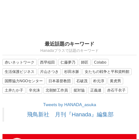
最近話題のキーワード
Hanadaプラスで話題のキーワード
赤いネットワーク
西早稲田
仁藤夢乃
師匠
Colabo
生活保護ビジネス
片山さつき
杉田水脈
女たちの戦争と平和資料館
国際協力NGOセンター
日本基督教団
石破茂
朴元淳
黄虎男
土井たか子
辛光洙
北朝鮮工作員
挺対協
正義連
赤石千衣子
Tweets by HANADA_asuka
飛鳥新社 月刊『Hanada』編集部