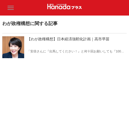
わが政権構想に関する記事
【わが政権構想】日本経済強靭化計画｜高市早苗
「安倍さんに『出馬してください！』と何十回お願いしても『100％
ない』とおっしゃるので、7月下旬、もうこれが最後との思いで、も
う一度お願いしました。そこできっぱり断られたので、『そんなんや
ったら、私、出たるからな』と安倍さんに言うたんです。止められも
せず、勧められもしませんでしたが。勉強会を何度も重ねて、一緒に
政策作りにも励んできました。『書き溜めてきた政策はどうすればい
いんですか』と安倍さんに尋ねたら、『高市さんが発表すればいいじ
ゃない』と（笑）」（月刊『Hanada』2021年10月号より）。独占無
料公開！ 高市早苗議員が日本を強くする「経済強靭化計画」のすべ
てを語った！