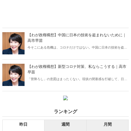
【わが政権構想】中国に日本の技術を盗まれないために｜
高市早苗
今そこにある危機は、コロナだけではない。中国に日本の技術を盗ま
れないために日本は今、何をすべきなのか。女性初の総理大臣を目指
す、高市早苗議員が対中国政策の具体案を緊急提言！
【わが政権構想】新型コロナ対策、私ならこうする｜高市
早苗
「菅降ろし」の意図はまったくない。現状の閉塞感を打破して、日本
のあるべき姿、真に必要な政策を活発に議論するために総裁選出馬を
決めた――。女性初の総理大臣を目指す高市早苗議員が、新型コロナ
対策のすべてを語った！
ランキング
昨日
週間
月間