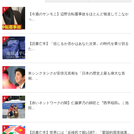
1
【今週のサンモニ】辺野古転覆事故をほとんど報道してこなか
っ...
2
【読書亡羊】「信じるか否かはあなた次第」の時代を乗り切る
た...
3
米シンクタンクが安倍元首相を「日本の歴史上最も偉大な首
相、...
4
【赤いネットワークの闇】仁藤夢乃の師匠と〝西早稲田〟｜池
田...
5
【読書亡羊】世界には「反移民で親LGBT」「愛国的環境保護...