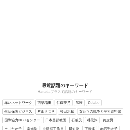
最近話題のキーワード
Hanadaプラスで話題のキーワード
赤いネットワーク
西早稲田
仁藤夢乃
師匠
Colabo
生活保護ビジネス
片山さつき
杉田水脈
女たちの戦争と平和資料館
国際協力NGOセンター
日本基督教団
石破茂
朴元淳
黄虎男
土井たか子
辛光洙
北朝鮮工作員
挺対協
正義連
赤石千衣子