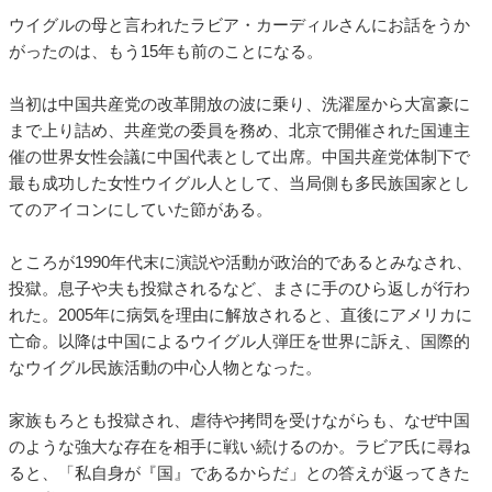
ウイグルの母と言われたラビア・カーディルさんにお話をうか
がったのは、もう15年も前のことになる。
当初は中国共産党の改革開放の波に乗り、洗濯屋から大富豪に
まで上り詰め、共産党の委員を務め、北京で開催された国連主
催の世界女性会議に中国代表として出席。中国共産党体制下で
最も成功した女性ウイグル人として、当局側も多民族国家とし
てのアイコンにしていた節がある。
ところが1990年代末に演説や活動が政治的であるとみなされ、
投獄。息子や夫も投獄されるなど、まさに手のひら返しが行わ
れた。2005年に病気を理由に解放されると、直後にアメリカに
亡命。以降は中国によるウイグル人弾圧を世界に訴え、国際的
なウイグル民族活動の中心人物となった。
家族もろとも投獄され、虐待や拷問を受けながらも、なぜ中国
のような強大な存在を相手に戦い続けるのか。ラビア氏に尋ね
ると、「私自身が『国』であるからだ」との答えが返ってきた