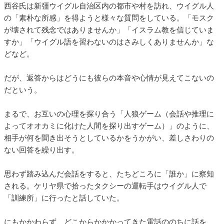
西谷氏は新彊ウイグル自治区内の都市や村を訪れ、ウイグル人
の「素朴な所感」を得ようと様々な質問をしている。「モスク
が壊されて残念ではありませんか」「イスラム教を信じていま
すか」「ウイグル語を習わないのはさみしくありませんか」な
どなど。
だが、返答からはどうにも彼らの本音や心情が見えてこないの
だという。
まるで、お互いの心理を探り合う「人狼ゲーム（会話や推理に
よってオオカミに化けた人間を探り出すゲーム）」のように、
相手が何を聞き出そうとしているかをうかがい、差しさわりの
ない回答を繰り出す。
思わず踏み込んだ会話をすると、たちどころに「誰か」に察知
される。ケリヤ県で拾ったタクシーの運転手はウイグル人で
「訓練所」に行ったと話していた。
にもかかわらず、どこからかかかってきた電話ののちに話を