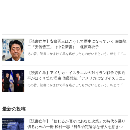
【読書亡羊】安倍晋三はこうして歴史になっていく 服部龍
二『安倍晋三』（中公新書）｜梶原麻衣子
その昔、読書にかまけて羊を逃がしたものがいるという。転じて「読
書亡羊」は「重要なことを忘れて、他のことに夢中になること」を指
す四字熟語になった。だが時に仕事を放り出してでも、読むべき本が
ある。元月刊『Hanada』編集部員のライター・梶原がお送りする時事
【読書亡羊】アメリカ・イスラエルの対イラン戦争で習近
書評！
平がほくそ笑む理由 佐藤雅哉『アメリカはなぜイスラエル
を支援するのか』（名古屋大学出版会）｜梶原麻衣子
その昔、読書にかまけて羊を逃がしたものがいるという。転じて「読
書亡羊」は「重要なことを忘れて、他のことに夢中になること」を指
す四字熟語になった。だが時に仕事を放り出してでも、読むべき本が
ある。元月刊『Hanada』編集部員のライター・梶原がお送りする時事
書評！
最新の投稿
【読書亡羊】「信じるか否かはあなた次第」の時代を乗り
切るための一冊 松村一志『科学否定論はなぜ人を惹きつけ