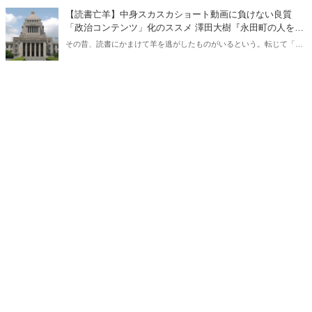
ある。元月刊『Hanada』編集部員のライター・梶原がお送りする時事
【読書亡羊】中身スカスカショート動画に負けない良質
書評！
「政治コンテンツ」化のススメ 澤田大樹『永田町の人をウ
ォッチしてみた』（カンゼン）｜梶原麻衣子
その昔、読書にかまけて羊を逃がしたものがいるという。転じて「読
書亡羊」は「重要なことを忘れて、他のことに夢中になること」を指
す四字熟語になった。だが時に仕事を放り出してでも、読むべき本が
ある。元月刊『Hanada』編集部員のライター・梶原がお送りする時事
書評！