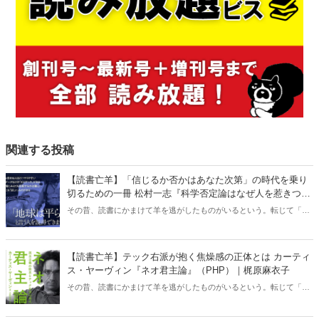
関連する投稿
【読書亡羊】「信じるか否かはあなた次第」の時代を乗り
切るための一冊 松村一志『科学否定論はなぜ人を惹きつけ
るのか』（ちくま新書）｜梶原麻衣子
その昔、読書にかまけて羊を逃がしたものがいるという。転じて「読
書亡羊」は「重要なことを忘れて、他のことに夢中になること」を指
す四字熟語になった。だが時に仕事を放り出してでも、読むべき本が
ある。元月刊『Hanada』編集部員のライター・梶原がお送りする時事
【読書亡羊】テック右派が抱く焦燥感の正体とは カーティ
書評！
ス・ヤーヴィン『ネオ君主論』（PHP）｜梶原麻衣子
その昔、読書にかまけて羊を逃がしたものがいるという。転じて「読
書亡羊」は「重要なことを忘れて、他のことに夢中になること」を指
す四字熟語になった。だが時に仕事を放り出してでも、読むべき本が