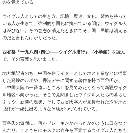
のを覚えている。
ウイグル人としての生き方、記憶、歴史、文化、習俗を持って
いる人が生きて、強制的な同化に抗っている間は、ウイグル人
は滅びない。その意志が消えたときにこそ、国、民族は消える
のだと言わんばかりだった。
西谷格『一九八四+四〇――ウイグル潜行』（小学館）
を読ん
で、その言葉を思い出した。
地方紙記者のち、中国在住ライターとしてホスト業などに従事
した経験のルポや、香港デモに関する著作を持つ西谷氏が、
〈中国大陸の一番遠いところ〉を見てみたくなって新疆ウイグ
ル地区へ向かった。そこで見聞きしたウイグル人たちの暮らし
ぶりや、新疆の現状、そして西谷氏本人が見舞われた冷や汗と
脂汗が一緒に出るような体験がつづられている。
西谷氏の質問に、何かブレーキがかかったかのように口をつぐ
んだり、ことさらにモスクの存在を否定するウイグル人たちも