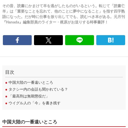
その昔、読書にかまけて羊を逃がしたものがいるという。転じて「読書亡
羊」は「重要なことを忘れて、他のことに夢中になること」を指す四字熟
語になった。だが時に仕事を放り出してでも、読むべき本がある。元月刊
『Hanada』編集部員のライター・梶原がお送りする時事書評！
目次
●
中国大陸の一番遠いところ
●
タクシー内の会話も聞かれている？
●
「最高刑は無期懲役だ」
●
ウイグル人の「今」を書き残す
中国大陸の一番遠いところ