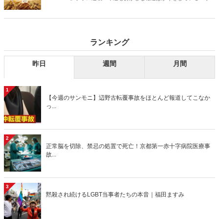
デーモーニング』を藤原かずえさんがデータとロジックで滅多斬
り」、略して【今週のサンモニ】。
ランキング
昨日
週間
月間
1
【今週のサンモニ】辺野古転覆事故をほとんど報道してこなか
っ...
2
正常脳を切除、禁忌の処置で死亡！京都第一赤十字病院医療事
故...
3
黙殺され続けるLGBT当事者たちの本音｜福田ますみ