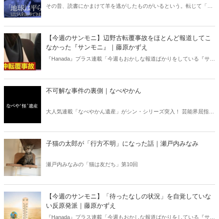
るのか』（ちくま新書）｜梶原麻衣子
その昔、読書にかまけて羊を逃がしたものがいるという。転じて「読
書亡羊」は「重要なことを忘れて、他のことに夢中になること」を指
す四字熟語になった。だが時に仕事を放り出してでも、読むべき本が
ある。元月刊『Hanada』編集部員のライター・梶原がお送りする時事
【今週のサンモニ】辺野古転覆事故をほとんど報道してこ
書評！
なかった『サンモニ』｜藤原かずえ
『Hanada』プラス連載「今週もおかしな報道ばかりをしている『サン
デーモーニング』を藤原かずえさんがデータとロジックで滅多斬
り」、略して【今週のサンモニ】。
不可解な事件の裏側｜なべやかん
大人気連載「なべやかん遺産」がシン・シリーズ突入！ 芸能界屈指の
コレクターであり、都市伝説、オカルト、スピリチュアルな話題が大
好きな芸人・なべやかんが蒐集した選りすぐりの「怪」な話を紹介！
信じるか信じないかは、あなた次第！ 芸能ニュース
子猫の太郎が「行方不明」になった話｜瀬戸内みなみ
瀬戸内みなみの「猫は友だち」第10回
【今週のサンモニ】「待ったなしの状況」を自覚していな
い反原発派｜藤原かずえ
『Hanada』プラス連載「今週もおかしな報道ばかりをしている『サン