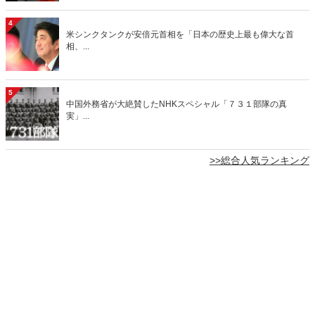
4
米シンクタンクが安倍元首相を「日本の歴史上最も偉大な首
相、...
5
中国外務省が大絶賛したNHKスペシャル「７３１部隊の真
実」...
>>総合人気ランキング