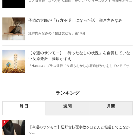
大人気連載「なべやかん遺産」がシン・シリーズ突入！ 芸能界屈指の
コレクターであり、都市伝説、オカルト、スピリチュアルな話題が大
好きな芸人・なべやかんが蒐集した選りすぐりの「怪」な話を紹介！
信じるか信じないかは、あなた次第！ 芸能ニュース
子猫の太郎が「行方不明」になった話｜瀬戸内みなみ
瀬戸内みなみの「猫は友だち」第10回
【今週のサンモニ】「待ったなしの状況」を自覚していな
い反原発派｜藤原かずえ
『Hanada』プラス連載「今週もおかしな報道ばかりをしている『サン
デーモーニング』を藤原かずえさんがデータとロジックで滅多斬
り」、略して【今週のサンモニ】。
ランキング
昨日
週間
月間
1
【今週のサンモニ】辺野古転覆事故をほとんど報道してこなか
っ...