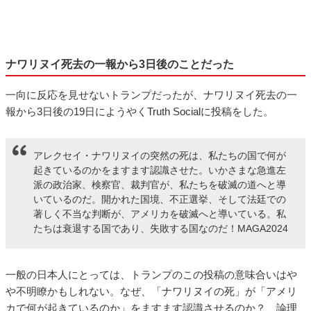
ナワリヌイ死去の一報から3日後のことだった
一向に反応を見せないトランプだったが、ナワリヌイ死去の一
報から3日後の19日にようやくTruth Socialに投稿をした。
アレクセイ・ナワリヌイの突然の死は、私たちの国で何が
起きているのかをますます認識させた。いかさまな急進左
派の政治家、検察官、裁判官が、私たちを破滅の道へと導
いているのだ。開かれた国境、不正選挙、そして法廷での
著しく不当な判断が、アメリカを破滅へと導いている。私
たちは衰退する国であり、失敗する国なのだ！MAGA2024
一般の日本人にとっては、トランプのこの投稿の意味合いはや
や不明瞭かもしれない。なぜ、「ナワリヌイの死」が「アメリ
カで何が起きているのか」をますます認識させるのか？ 論理