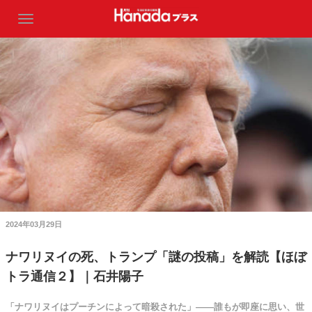
2024年03月29日
ナワリヌイの死、トランプ「謎の投稿」を解読【ほぼ
トラ通信２】｜石井陽子
「ナワリヌイはプーチンによって暗殺された」――誰もが即座に思い、世