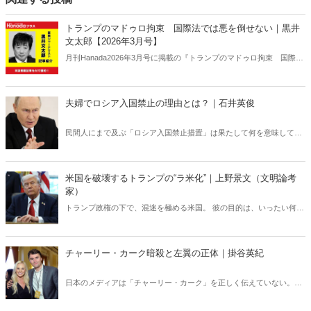
トランプのマドゥロ拘束 国際法では悪を倒せない｜黒井
文太郎【2026年3月号】
月刊Hanada2026年3月号に掲載の『トランプのマドゥロ拘束 国際法
では悪を倒せない｜黒井文太郎【2026年3月号】』の内容をAIを使っ
て要約・紹介。
夫婦でロシア入国禁止の理由とは？｜石井英俊
民間人にまで及ぶ「ロシア入国禁止措置」は果たして何を意味してい
るのか？ ロシアの「弱点」を世界が共有すべきだ。
米国を破壊するトランプの“ラ米化”｜上野景文（文明論考
家）
トランプ政権の下で、混迷を極める米国。 彼の目的は、いったい何の
か。 トランプを読み解く４つの「別人化」とは――。
チャーリー・カーク暗殺と左翼の正体｜掛谷英紀
日本のメディアは「チャーリー・カーク」を正しく伝えていない。カ
ーク暗殺のあと、左翼たちの正体が露わになる事態が相次いでいる
が、それも日本では全く報じられない。「米国の分断」との安易な解