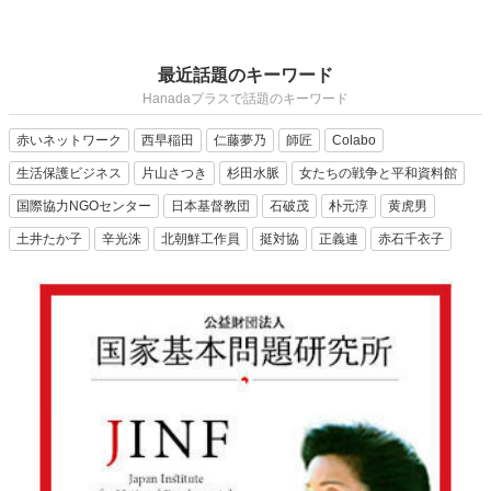
最近話題のキーワード
Hanadaプラスで話題のキーワード
赤いネットワーク
西早稲田
仁藤夢乃
師匠
Colabo
生活保護ビジネス
片山さつき
杉田水脈
女たちの戦争と平和資料館
国際協力NGOセンター
日本基督教団
石破茂
朴元淳
黄虎男
土井たか子
辛光洙
北朝鮮工作員
挺対協
正義連
赤石千衣子