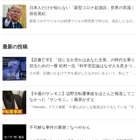
釈では絶対にわからない「チャーリー・カーク」現象の本質。
日本人だけが知らない「新型コロナ起源説」世界の常識｜
掛谷英紀
新型コロナウイルスが武漢ウイルス研究所で作られ、流出したもので
あるという見解は、世界ではほぼ定説になっている。ところが、なぜ
か日本ではこの“世界の常識”が全く通じない。「新型コロナウイルス
研究所起源」をめぐる深い闇。
最新の投稿
【読書亡羊】「信じるか否かはあなた次第」の時代を乗り
切るための一冊 松村一志『科学否定論はなぜ人を惹きつけ
るのか』（ちくま新書）｜梶原麻衣子
その昔、読書にかまけて羊を逃がしたものがいるという。転じて「読
書亡羊」は「重要なことを忘れて、他のことに夢中になること」を指
す四字熟語になった。だが時に仕事を放り出してでも、読むべき本が
ある。元月刊『Hanada』編集部員のライター・梶原がお送りする時事
【今週のサンモニ】辺野古転覆事故をほとんど報道してこ
書評！
なかった『サンモニ』｜藤原かずえ
『Hanada』プラス連載「今週もおかしな報道ばかりをしている『サン
デーモーニング』を藤原かずえさんがデータとロジックで滅多斬
り」、略して【今週のサンモニ】。
不可解な事件の裏側｜なべやかん