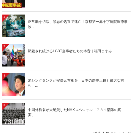
2
正常脳を切除、禁忌の処置で死亡！京都第一赤十字病院医療事
故...
3
黙殺され続けるLGBT当事者たちの本音｜福田ますみ
4
米シンクタンクが安倍元首相を「日本の歴史上最も偉大な首
相、...
5
中国外務省が大絶賛したNHKスペシャル「７３１部隊の真
実」...