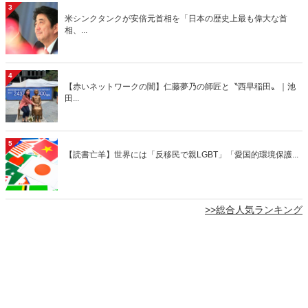
3
米シンクタンクが安倍元首相を「日本の歴史上最も偉大な首
相、...
4
【赤いネットワークの闇】仁藤夢乃の師匠と〝西早稲田〟｜池
田...
5
【読書亡羊】世界には「反移民で親LGBT」「愛国的環境保護...
>>総合人気ランキング