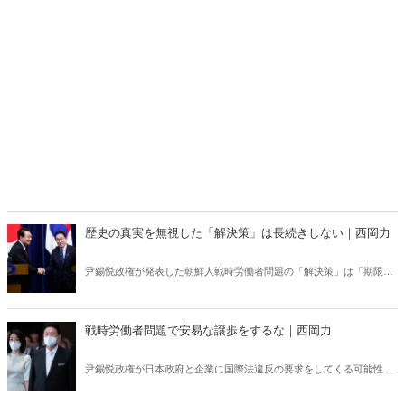
歴史の真実を無視した「解決策」は長続きしない｜西岡力
尹錫悦政権が発表した朝鮮人戦時労働者問題の「解決策」は「期限付
き日韓関係最悪化回避策」だ。韓国の左派野党やマスコミは尹政権の
解決策を加害者に譲歩した屈辱外交だと激しく非難しているから、政
権交代が起きれば財団は求償権を行使して、日本企業の財産を再び差
戦時労働者問題で安易な譲歩をするな｜西岡力
し押さえるなど、今回の措置は覆される危険が高い。
尹錫悦政権が日本政府と企業に国際法違反の要求をしてくる可能性が
あることを、日本側も最初から踏まえておく必要がある。財団肩代わ
り方式に騙されてはならない！