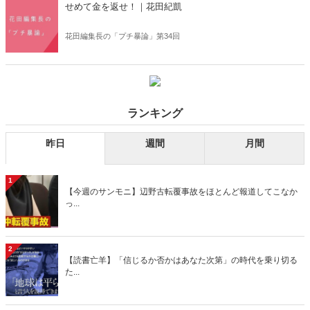
せめて金を返せ！｜花田紀凱
花田編集長の「プチ暴論」第34回
ランキング
昨日
週間
月間
1
【今週のサンモニ】辺野古転覆事故をほとんど報道してこなか
っ...
2
【読書亡羊】「信じるか否かはあなた次第」の時代を乗り切る
た...