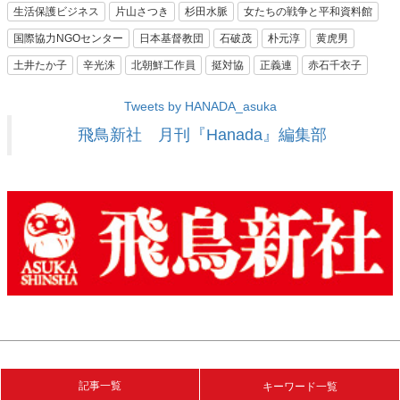
生活保護ビジネス
片山さつき
杉田水脈
女たちの戦争と平和資料館
国際協力NGOセンター
日本基督教団
石破茂
朴元淳
黄虎男
土井たか子
辛光洙
北朝鮮工作員
挺対協
正義連
赤石千衣子
Tweets by HANADA_asuka
飛鳥新社 月刊『Hanada』編集部
記事一覧
キーワード一覧