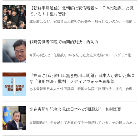
【朝鮮半島通信】北朝鮮は安倍暗殺を「CIAの陰謀」と見
ている！｜重村智計
北朝鮮はなぜ、安倍晋三元首相の死去を一切報じないのか。一般的に
は「指導者暗殺」がタブーだからと説明されるが、実は違う。ポイン
トになるのは、9月に北朝鮮で採択された「核兵器使用法」だ。なぜ
この法律が安倍暗殺にかかわってくるのか。
戦時労働者問題で画期的判決｜西岡力
今回の判決は、任期残り1年を切った文在寅政権のレームダック化に
より相対的に反日左派の力が落ちてきた結果ではないか。
『捏造された徴用工無き徴用工問題』日本人が書いた率直
な「徴用判決」批判｜メディアウォッチ編集部
ある愛韓派日本人の快刀乱麻、韓国大法院「徴用判決」批判。合理的
な韓国人ならば受け入れざるを得ない徴用工問題解決法。
文在寅新年記者会見は日本への”挑戦状”｜名村隆寛
日韓関係が、年を越して悪化の度を一層増している。その最大の原因
は、韓国の文在寅大統領が1月10日に行った「新年の記者会見」での
日本に対する発言だ。