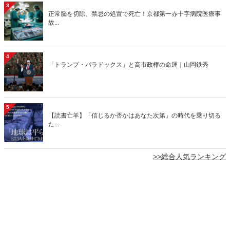
3
正常脳を切除、禁忌の処置で死亡！京都第一赤十字病院医療事
故...
4
「トランプ・パラドックス」と高市政権の命運｜山岡鉄秀
5
【読書亡羊】「信じるか否かはあなた次第」の時代を乗り切る
た...
>>総合人気ランキング