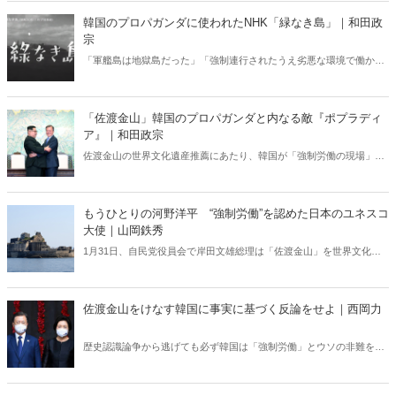
韓国のプロパガンダに使われたNHK「緑なき島」｜和田政
宗
「軍艦島は地獄島だった」「強制連行されたうえ劣悪な環境で働かさ
れ、多くの人が命を落とした」。このような韓国のプロパガンダは、
NHKの短編ドキュメンタリー映画「緑なき島」から始まった。NHKの
捏造疑惑について国会で何度も質問をしたが、NHKはいまだにはぐら
「佐渡金山」韓国のプロパガンダと内なる敵『ポプラディ
かし続けている――。
ア』｜和田政宗
佐渡金山の世界文化遺産推薦にあたり、韓国が「強制労働の現場」な
どと事実に基づかない批判をしている。韓国が仕掛ける歴史戦には、
ファクトベースで反論することが重要だが、残念ながら日本国内に
も、韓国のプロパガンダを助長する勢力がいる――。嘘を流布する
もうひとりの河野洋平 “強制労働”を認めた日本のユネスコ
「内なる敵」を告発！
大使｜山岡鉄秀
1月31日、自民党役員会で岸田文雄総理は「佐渡金山」を世界文化遺
産の候補として2月1日にユネスコに推薦する方針を改めて説明した。
「最後は俺が決める」（産経新聞）と豪語した岸田総理だが、推薦論
と見送り論の間で、右往左往したことも事実だろう。韓国との歴史戦
佐渡金山をけなす韓国に事実に基づく反論をせよ｜西岡力
は、佐渡金山だけではない。かつて韓国の主張を丸吞みし、“強制労
働”を認めたことがあった。その時の外相は岸田氏である……。2021
歴史認識論争から逃げても必ず韓国は「強制労働」とウソの非難をし
年10月号の記事を特別公開！（肩書等は当時のママ）
てくるのだから、正面から反論し、国際社会に真実を伝える努力をす
るしかないのだ。日本政府、特に外務省は、日本は朝鮮人に強制労働