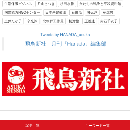
生活保護ビジネス
片山さつき
杉田水脈
女たちの戦争と平和資料館
国際協力NGOセンター
日本基督教団
石破茂
朴元淳
黄虎男
土井たか子
辛光洙
北朝鮮工作員
挺対協
正義連
赤石千衣子
Tweets by HANADA_asuka
飛鳥新社 月刊『Hanada』編集部
記事一覧
キーワード一覧