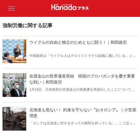
強制労働に関する記事
ウイグルの自由と独立のためともに闘う！｜和田政宗
中国政府は「ウイグル人はテロリストでテロ組織に属している」とい
う主張を展開し、「ウイグル人は中国国内において弾圧されていな
い」という世論工作活動を世界各地で展開している――。（サムネイ
ルは日本ウイグル協会Xより）
佐渡金山の世界遺産登録 韓国のプロパガンダを覆す重要
な戦い｜和田政宗
1月19日、日本政府が佐渡金山の推薦書を再提出したことについて、
韓国外務省は20日、「遺憾を表明する」と発表。韓国は、佐渡金山は
「強制労働の被害現場」であると主張しているが、事実に基づかない
韓国などのプロパガンダがユネスコに受け入れられることは絶対にあ
北海道も危ない！ 約束を守らない〝おそロシア〟｜小笠原
ってはならない！
理恵
「ロシアは北海道に対するすべての権利を持っている」。こう語った
のは、「公正なロシア」のセルゲイ・ミロノフ党首だ。ウクライナと
同様にロシアと領土問題を抱える日本は、ロシアの脅威をも認識し、