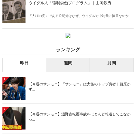
をさせていないという、歴史的事実に踏み込んだ国際広報をなぜ行わ
ウイグル人「強制労働プログラム」｜山岡鉄秀
ないのか？
「人権の党」である公明党はなぜ、ウイグル対中制裁に慎重なのか。
「根拠なければ」と山口那津男代表は述べているが、真っ赤なナイキ
のシューズがウイグル人の血で染まっていることをご存じないのだろ
うか。我々の日常の購買行為が、中国による少数民族の弾圧に加担し
ていた──。月刊『Hanada』2021年1月号に掲載され大反響を呼ん
だ、衝撃のレポートがついに解禁！
ランキング
昨日
週間
月間
1
【今週のサンモニ】『サンモニ』は犬笛のトップ奏者｜藤原か
ず...
2
【今週のサンモニ】辺野古転覆事故をほとんど報道してこなか
っ...