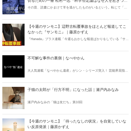
切るための一冊 松村一志『科学否定論はなぜ人を惹きつけ
るのか』（ちくま新書）｜梶原麻衣子
その昔、読書にかまけて羊を逃がしたものがいるという。転じて「読
書亡羊」は「重要なことを忘れて、他のことに夢中になること」を指
す四字熟語になった。だが時に仕事を放り出してでも、読むべき本が
ある。元月刊『Hanada』編集部員のライター・梶原がお送りする時事
【今週のサンモニ】辺野古転覆事故をほとんど報道してこ
書評！
なかった『サンモニ』｜藤原かずえ
『Hanada』プラス連載「今週もおかしな報道ばかりをしている『サン
デーモーニング』を藤原かずえさんがデータとロジックで滅多斬
り」、略して【今週のサンモニ】。
不可解な事件の裏側｜なべやかん
大人気連載「なべやかん遺産」がシン・シリーズ突入！ 芸能界屈指の
コレクターであり、都市伝説、オカルト、スピリチュアルな話題が大
好きな芸人・なべやかんが蒐集した選りすぐりの「怪」な話を紹介！
信じるか信じないかは、あなた次第！ 芸能ニュース
子猫の太郎が「行方不明」になった話｜瀬戸内みなみ
瀬戸内みなみの「猫は友だち」第10回
【今週のサンモニ】「待ったなしの状況」を自覚していな
い反原発派｜藤原かずえ