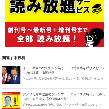
関連する投稿
イラン戦争の陰で中国が笑う――台湾有事を呼び込むアメ
リカの誤算｜山岡鉄秀
米国が中東に足を取られて笑うのは誰か。イラン戦争は日本にとって
対岸の火事ではない。米国の消耗は台湾有事を呼び込み、日本の安全
保障を直撃する――。 日本に「プランB」はあるのか。
アメリカ対中政策のジレンマ 「アトラスの時代」は終わ
った｜岩田清文【2026年3月号】
月刊Hanada2026年3月号に掲載の『アメリカ対中政策のジレンマ