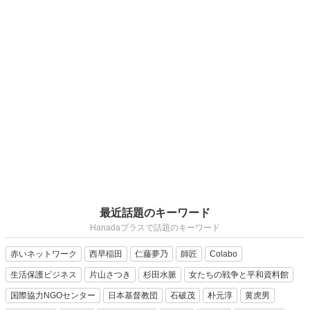
最近話題のキーワード
Hanadaプラスで話題のキーワード
赤いネットワーク
西早稲田
仁藤夢乃
師匠
Colabo
生活保護ビジネス
片山さつき
杉田水脈
女たちの戦争と平和資料館
国際協力NGOセンター
日本基督教団
石破茂
朴元淳
黄虎男