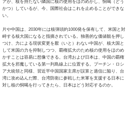
アが、核を持たない隣国に核の使用をほのめかし、恫喝（どう
かつ）しているが、今、国際社会はこれを止めることができな
い。
片や中国は、2030年には核弾頭約1000発を保有して、米国と対
峙する核大国になると指摘されている。独善的な価値観を押し
つけ、力による現状変更を厭（いと）わない中国が、核大国と
して米国の力を抑制しつつ、覇権拡大のため核の使用をほのめ
かすことは容易に想像できる。台湾および日本は、中国の覇権
拡大を邪魔している第一列島線上に位置する。プーチン・ロシ
ア大統領と同様、習近平中国国家主席が誤算と過信に陥り、台
湾に攻め込んだ際、台湾防衛に参戦した米軍を支援する日本に
対し核の恫喝を行ってきたら、日本はどう対応するのか。