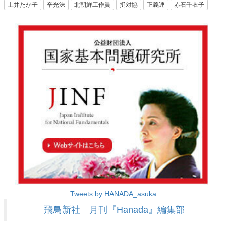
土井たか子
辛光洙
北朝鮮工作員
挺対協
正義連
赤石千衣子
Tweets by HANADA_asuka
飛鳥新社 月刊『Hanada』編集部