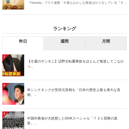
『Hanada』プラス連載「今週もおかしな報道ばかりをしている『サン
デーモーニング』を藤原かずえさんがデータとロジックで滅多斬
り」、略して【今週のサンモニ】。
ランキング
昨日
週間
月間
1
【今週のサンモニ】辺野古転覆事故をほとんど報道してこなか
っ...
2
米シンクタンクが安倍元首相を「日本の歴史上最も偉大な首
相、...
3
中国外務省が大絶賛したNHKスペシャル「７３１部隊の真
実」...