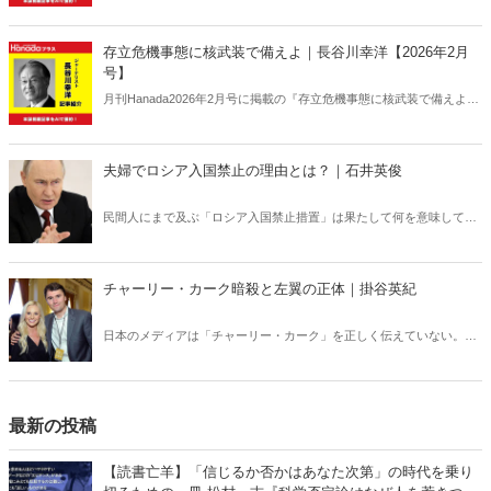
「アトラスの時代」は終わった｜岩田清文【2026年3月号】』の内容
をAIを使って要約・紹介。
存立危機事態に核武装で備えよ｜長谷川幸洋【2026年2月
号】
月刊Hanada2026年2月号に掲載の『存立危機事態に核武装で備えよ｜
長谷川幸洋【2026年2月号】』の内容をAIを使って要約・紹介。
夫婦でロシア入国禁止の理由とは？｜石井英俊
民間人にまで及ぶ「ロシア入国禁止措置」は果たして何を意味してい
るのか？ ロシアの「弱点」を世界が共有すべきだ。
チャーリー・カーク暗殺と左翼の正体｜掛谷英紀
日本のメディアは「チャーリー・カーク」を正しく伝えていない。カ
ーク暗殺のあと、左翼たちの正体が露わになる事態が相次いでいる
が、それも日本では全く報じられない。「米国の分断」との安易な解
釈では絶対にわからない「チャーリー・カーク」現象の本質。
最新の投稿
【読書亡羊】「信じるか否かはあなた次第」の時代を乗り