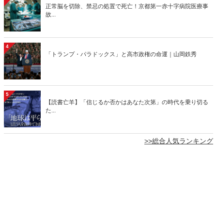
正常脳を切除、禁忌の処置で死亡！京都第一赤十字病院医療事
故...
4
「トランプ・パラドックス」と高市政権の命運｜山岡鉄秀
5
【読書亡羊】「信じるか否かはあなた次第」の時代を乗り切る
た...
>>総合人気ランキング