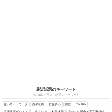
最近話題のキーワード
Hanadaプラスで話題のキーワード
赤いネットワーク
西早稲田
仁藤夢乃
師匠
Colabo
生活保護ビジネス
片山さつき
杉田水脈
女たちの戦争と平和資料館