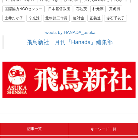
国際協力NGOセンター
日本基督教団
石破茂
朴元淳
黄虎男
土井たか子
辛光洙
北朝鮮工作員
挺対協
正義連
赤石千衣子
Tweets by HANADA_asuka
飛鳥新社 月刊『Hanada』編集部
記事一覧
キーワード一覧