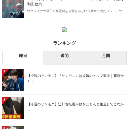
和田政宗
ウクライナの原子力発電所を攻撃するという暴挙に出たロシア。ウク
ライナに対して日本がすべきことは何か。そして、日本は今こそ、国
土と国民を守るため何が必要かゼロベースで議論をし、必要なことを
実行していくべきである。議論することすら許されなければ、日本を
攻撃、侵略しようとする国にとってこれほど有難いことはないだろ
う。
ランキング
昨日
週間
月間
1
【今週のサンモニ】『サンモニ』は犬笛のトップ奏者｜藤原か
ず...
2
【今週のサンモニ】辺野古転覆事故をほとんど報道してこなか
っ...
3