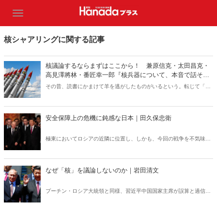
核シャアリングに関する記事
核議論するならまずはここから！ 兼原信克・太田昌克・
高見澤將林・番匠幸一郎『核兵器について、本音で話そ
う』（新潮新書）
その昔、読書にかまけて羊を逃がしたものがいるという。転じて「読
書亡羊」は「重要なことを忘れて、他のことに夢中になること」を指
す四字熟語になった。だが時に仕事を放り出してでも、読むべき本が
ある。元月刊『Hanada』編集部員のライター・梶原がお送りする週末
安全保障上の危機に鈍感な日本｜田久保忠衛
書評！
極東においてロシアの近隣に位置し、しかも、今回の戦争を不気味に
静観している中国の脅威に直面しているはずの日本は、どうしている
のか。ドイツに比べて鈍感だと笑い話で済むことではない。
なぜ「核」を議論しないのか｜岩田清文
プーチン・ロシア大統領と同様、習近平中国国家主席が誤算と過信に
陥り、台湾に攻め込んだ際、台湾防衛に参戦した米軍を支援する日本
に対し核の恫喝を行ってきたら、日本はどう対応するのか。