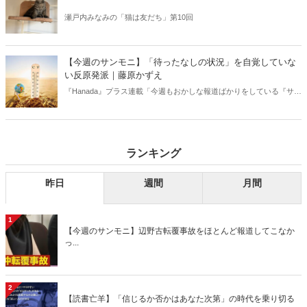
瀬戸内みなみの「猫は友だち」第10回
【今週のサンモニ】「待ったなしの状況」を自覚していな
い反原発派｜藤原かずえ
『Hanada』プラス連載「今週もおかしな報道ばかりをしている『サン
デーモーニング』を藤原かずえさんがデータとロジックで滅多斬
り」、略して【今週のサンモニ】。
ランキング
昨日
週間
月間
1
【今週のサンモニ】辺野古転覆事故をほとんど報道してこなか
っ...
2
【読書亡羊】「信じるか否かはあなた次第」の時代を乗り切る