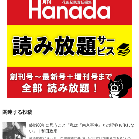
関連する投稿
終戦80年に思うこと「私は『南京事件』との呼称も使わな
い」｜和田政宗
戦後80年にあたり、自虐史観に基づいた“日本は加害者である”との番