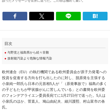
誤ったメッセージを世界に送った。この罪は極めて重い。
目次
●
与野党と福島県から続々非難
●
放射能汚染より危険な情報汚染
欧州連合（EU）の執行機関である欧州委員会が原子力発電への
投資を促進する方向を打ち出したのに対し、脱原発を主張する
小泉純一郎氏ら日本の元首相5人が「（原発事故で）福島の多く
の子どもたちが甲状腺がんに苦しんでいる」との書簡を欧州委
のフォンデアライエン委員長宛てに1月27日付で送った。5人は
小泉氏のほか、菅直人、鳩山由紀夫、細川護熙、村山富市の各
氏。