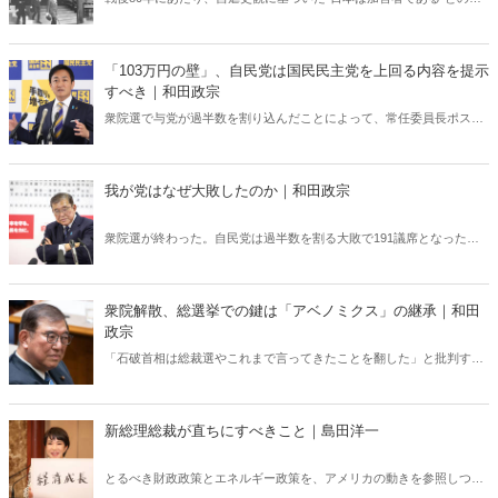
組や報道が各メディアでは繰り広げられている。東京裁判や“南京大虐
殺”肯定派は、おびただしい数の南京市民が日本軍に虐殺されたと言
う。しかし、南京戦において日本軍は意図的に住民を殺害したとの記
「103万円の壁」、自民党は国民民主党を上回る内容を提示
述は公文書に存在しない――。
すべき｜和田政宗
衆院選で与党が過半数を割り込んだことによって、常任委員長ポスト
は、衆院選前の「与党15、野党2」から「与党10、野党7」と大きく変
化した――。このような厳しい状況のなか、自民党はいま何をすべき
なのか。（写真提供／産経新聞社）
我が党はなぜ大敗したのか｜和田政宗
衆院選が終わった。自民党は過半数を割る大敗で191議席となった。
公明党も24議席となり連立与党でも215議席、与党系無所属議員を加
えても221議席で、過半数の233議席に12議席も及ばなかった――。
衆院解散、総選挙での鍵は「アベノミクス」の継承｜和田
政宗
「石破首相は総裁選やこれまで言ってきたことを翻した」と批判する
声もあるなか、本日9日に衆院が解散された。自民党は総選挙で何を
訴えるべきなのか。「アベノミクス」の完成こそが経済発展への正し
い道である――。
新総理総裁が直ちにすべきこと｜島田洋一
とるべき財政政策とエネルギー政策を、アメリカの動きを参照しつつ