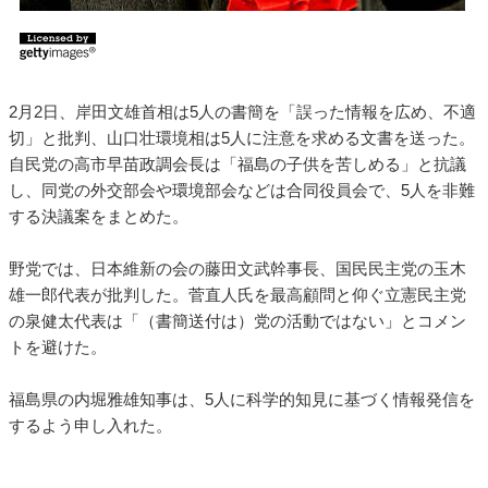
2月2日、岸田文雄首相は5人の書簡を「誤った情報を広め、不適
切」と批判、山口壮環境相は5人に注意を求める文書を送った。
自民党の高市早苗政調会長は「福島の子供を苦しめる」と抗議
し、同党の外交部会や環境部会などは合同役員会で、5人を非難
する決議案をまとめた。
野党では、日本維新の会の藤田文武幹事長、国民民主党の玉木
雄一郎代表が批判した。菅直人氏を最高顧問と仰ぐ立憲民主党
の泉健太代表は「（書簡送付は）党の活動ではない」とコメン
トを避けた。
福島県の内堀雅雄知事は、5人に科学的知見に基づく情報発信を
するよう申し入れた。