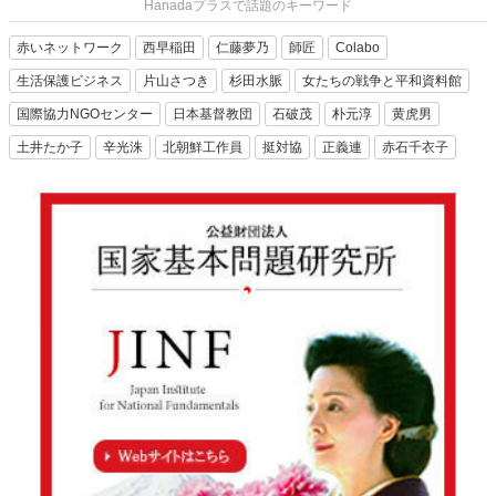
Hanadaプラスで話題のキーワード
赤いネットワーク
西早稲田
仁藤夢乃
師匠
Colabo
生活保護ビジネス
片山さつき
杉田水脈
女たちの戦争と平和資料館
国際協力NGOセンター
日本基督教団
石破茂
朴元淳
黄虎男
土井たか子
辛光洙
北朝鮮工作員
挺対協
正義連
赤石千衣子