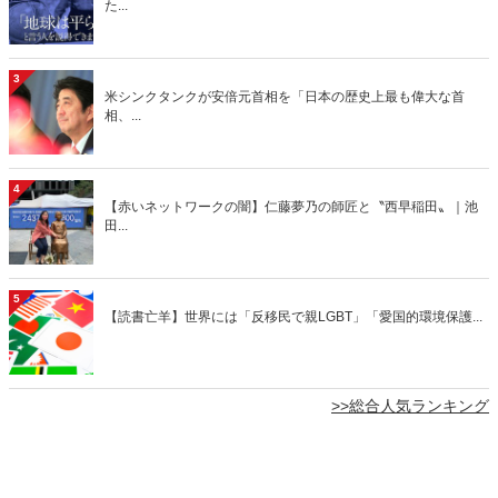
た...
3
米シンクタンクが安倍元首相を「日本の歴史上最も偉大な首
相、...
4
【赤いネットワークの闇】仁藤夢乃の師匠と〝西早稲田〟｜池
田...
5
【読書亡羊】世界には「反移民で親LGBT」「愛国的環境保護...
>>総合人気ランキング