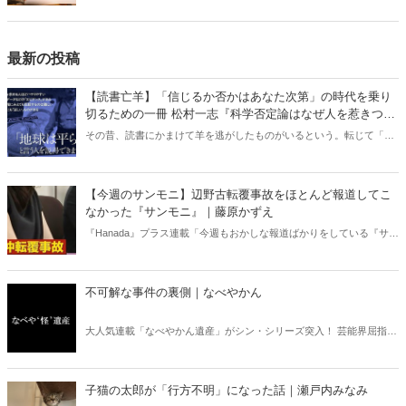
検討する。自民党総裁候補者たちは「世界の潮流」を本当に理解して
いるのだろうか？
最新の投稿
【読書亡羊】「信じるか否かはあなた次第」の時代を乗り
切るための一冊 松村一志『科学否定論はなぜ人を惹きつけ
るのか』（ちくま新書）｜梶原麻衣子
その昔、読書にかまけて羊を逃がしたものがいるという。転じて「読
書亡羊」は「重要なことを忘れて、他のことに夢中になること」を指
す四字熟語になった。だが時に仕事を放り出してでも、読むべき本が
ある。元月刊『Hanada』編集部員のライター・梶原がお送りする時事
【今週のサンモニ】辺野古転覆事故をほとんど報道してこ
書評！
なかった『サンモニ』｜藤原かずえ
『Hanada』プラス連載「今週もおかしな報道ばかりをしている『サン
デーモーニング』を藤原かずえさんがデータとロジックで滅多斬
り」、略して【今週のサンモニ】。
不可解な事件の裏側｜なべやかん
大人気連載「なべやかん遺産」がシン・シリーズ突入！ 芸能界屈指の
コレクターであり、都市伝説、オカルト、スピリチュアルな話題が大
好きな芸人・なべやかんが蒐集した選りすぐりの「怪」な話を紹介！
信じるか信じないかは、あなた次第！ 芸能ニュース
子猫の太郎が「行方不明」になった話｜瀬戸内みなみ