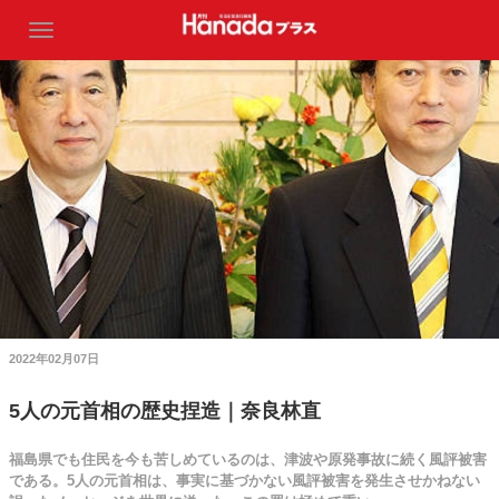
2022年02月07日
5人の元首相の歴史捏造｜奈良林直
福島県でも住民を今も苦しめているのは、津波や原発事故に続く風評被害
である。5人の元首相は、事実に基づかない風評被害を発生させかねない