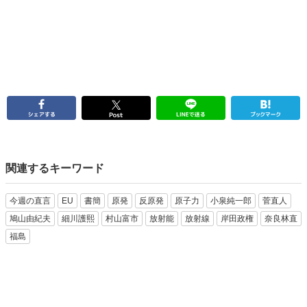
関連するキーワード
今週の直言
EU
書簡
原発
反原発
原子力
小泉純一郎
菅直人
鳩山由紀夫
細川護熙
村山富市
放射能
放射線
岸田政権
奈良林直
福島