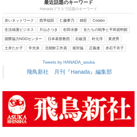
最近話題のキーワード
Hanadaプラスで話題のキーワード
赤いネットワーク
西早稲田
仁藤夢乃
師匠
Colabo
生活保護ビジネス
片山さつき
杉田水脈
女たちの戦争と平和資料館
国際協力NGOセンター
日本基督教団
石破茂
朴元淳
黄虎男
土井たか子
辛光洙
北朝鮮工作員
挺対協
正義連
赤石千衣子
Tweets by HANADA_asuka
飛鳥新社 月刊『Hanada』編集部