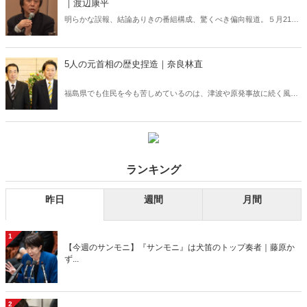
｜渡辺康平
明らかな誤報、結論ありきの番組構成、驚くべき偏向報道。５月21日
に放送されたＴＢＳ「報道特集」があまりにも酷すぎる！福島が受け
る深刻な風評被害。こんなことが許されていいのか。
5人の元首相の歴史捏造｜奈良林直
福島県でも住民を今も苦しめているのは、津波や原発事故に続く風評
被害である。5人の元首相は、事実に基づかない風評被害を発生させ
かねない誤ったメッセージを世界に送った。この罪は極めて重い。
ランキング
昨日
週間
月間
1
【今週のサンモニ】『サンモニ』は犬笛のトップ奏者｜藤原か
ず...
2