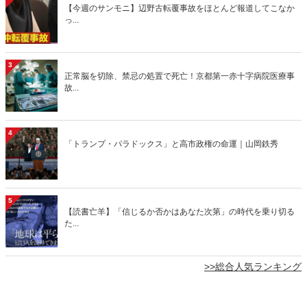
【今週のサンモニ】辺野古転覆事故をほとんど報道してこなか
っ...
3
正常脳を切除、禁忌の処置で死亡！京都第一赤十字病院医療事
故...
4
「トランプ・パラドックス」と高市政権の命運｜山岡鉄秀
5
【読書亡羊】「信じるか否かはあなた次第」の時代を乗り切る
た...
>>総合人気ランキング