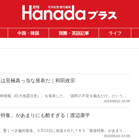
中国・韓国
国際・英語記事
ライフ
」は至極真っ当な発表だ｜和田政宗
臨時情報（巨大地震注意）」を発表した。「国民の不安を煽るだけ」という否
そうなのか。この情報をどう見ればよいか、解説する。（サムネイルは気象庁
2024/08/10 20:00
ん特集」があまりにも酷すぎる｜渡辺康平
、驚くべき偏向報道。５月21日に放送されたＴＢＳ「報道特集」があまりに
被害。こんなことが許されていいのか。
2022/05/24 23:00