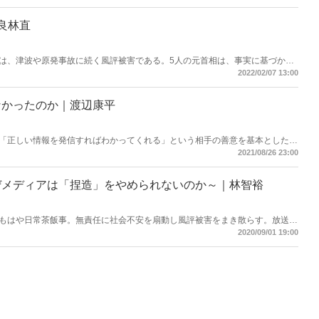
良林直
は、津波や原発事故に続く風評被害である。5人の元首相は、事実に基づかな
メッセージを世界に送った。この罪は極めて重い。
2022/02/07 13:00
なかったのか｜渡辺康平
「正しい情報を発信すればわかってくれる」という相手の善意を基本とした風
ロパガンダには太刀打ちできない。国と県が連携して、相手国内において積極
2021/08/26 23:00
きである。
ぜメディアは「捏造」をやめられないのか～｜林智裕
もはや日常茶飯事。無責任に社会不安を扇動し風評被害をまき散らす。放送法
めまさに「野放し状態」。時に炎上すればかたちだけの「謝罪」で、実態は多
2020/09/01 19:00
続け泣き寝入りせざるを得ない。繰り返される報道被害の深刻な実態を福島県