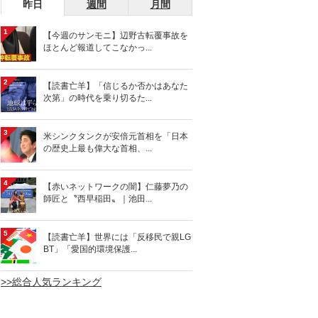
昨日
週間
月間
1
【今週のサンモニ】辺野古転覆事故を
ほとんど報道してこなかっ...
2
【読書亡羊】「信じるか否かはあなた
次第」の時代を乗り切るた...
3
米シンクタンクが安倍元首相を「日本
の歴史上最も偉大な首相、...
4
【赤いネットワークの闇】仁藤夢乃の
師匠と〝西早稲田〟｜池田...
5
【読書亡羊】世界には「反移民で親LG
BT」「愛国的環境保護...
>>総合人気ランキング