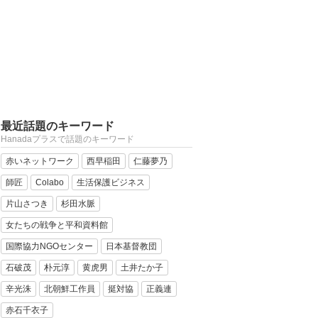
最近話題のキーワード
Hanadaプラスで話題のキーワード
赤いネットワーク
西早稲田
仁藤夢乃
師匠
Colabo
生活保護ビジネス
片山さつき
杉田水脈
女たちの戦争と平和資料館
国際協力NGOセンター
日本基督教団
石破茂
朴元淳
黄虎男
土井たか子
辛光洙
北朝鮮工作員
挺対協
正義連
赤石千衣子