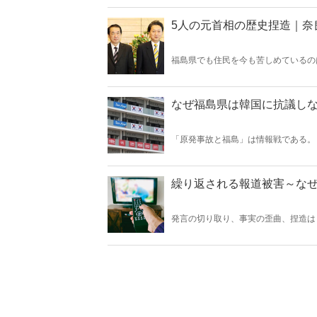
5人の元首相の歴史捏造｜奈
福島県でも住民を今も苦しめているの
い風評被害を発生させかねない誤った
なぜ福島県は韓国に抗議し
「原発事故と福島」は情報戦である。
評対策では、中国や韓国の悪意あるプ
的なロビー活動やＰＲ活動を展開すべ
繰り返される報道被害～な
発言の切り取り、事実の歪曲、捏造は
は形骸化し罪に問われることもないた
くが謝罪も訂正もなく被害者は苦しみ
からレポート。