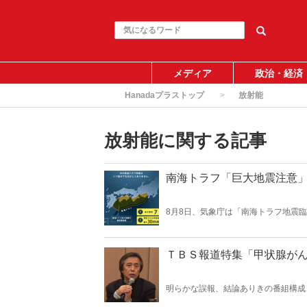
メディア
政治・経済
Hanadaプラストップ
放射能
放射能に関する記事
南海トラフ「巨大地震注意
8月8日、気象庁は「南海トラフ地震
定的な意見もあるが、はたして本当に
ホームページより）
ＴＢＳ報道特集「甲状腺が
明らかな誤報、結論ありきの番組構成
も酷すぎる！福島が受ける深刻な風評