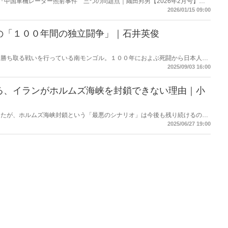
載の『中国軍機レーダー照射事件 三つの問題点｜織田邦男【2026年2月号】』
2026/01/15 09:00
の「１００年間の独立闘争」｜石井英俊
を勝ち取る戦いを行っている南モンゴル。１００年におよぶ死闘から日本人が
年１０月、日本で内モンゴル人民党１００周年記念集会が開催される。
2025/09/03 16:00
る、イランがホルムズ海峡を封鎖できない理由｜小
したが、ホルムズ海峡封鎖という「最悪のシナリオ」は今後も残り続けるのだ
し氏は次のような見解を示している。「イランはホルムズ海峡の封鎖ができな
2025/06/27 19:00