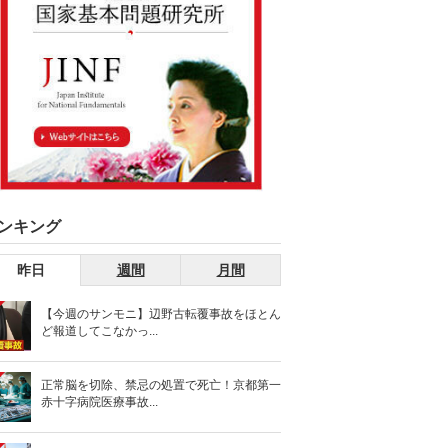
ンキング
昨日
週間
月間
【今週のサンモニ】辺野古転覆事故をほとん
ど報道してこなかっ...
正常脳を切除、禁忌の処置で死亡！京都第一
赤十字病院医療事故...