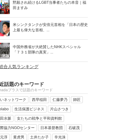
黙殺され続けるLGBT当事者たちの本音｜福
田ますみ
米シンクタンクが安倍元首相を「日本の歴史
上最も偉大な首相、...
中国外務省が大絶賛したNHKスペシャル
「７３１部隊の真実」...
>総合人気ランキング
近話題のキーワード
anadaプラスで話題のキーワード
いネットワーク
西早稲田
仁藤夢乃
師匠
olabo
生活保護ビジネス
片山さつき
田水脈
女たちの戦争と平和資料館
際協力NGOセンター
日本基督教団
石破茂
元淳
黄虎男
土井たか子
辛光洙