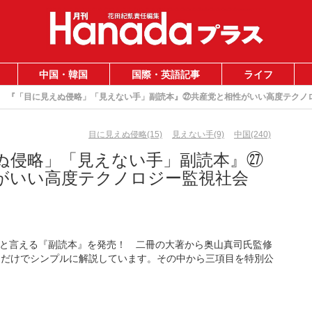
中国・韓国
国際・英語記事
ライフ
『「目に見えぬ侵略」「見えない手」副読本』㉗共産党と相性がいい高度テクノ
目に見えぬ侵略(15)
見えない手(9)
中国(240)
ぬ侵略」「見えない手」副読本』㉗
がいい高度テクノロジー監視社会
と言える『副読本』を発売！ 二冊の大著から奥山真司氏監修
目だけでシンプルに解説しています。その中から三項目を特別公