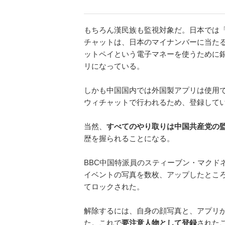
もちろん漢民族も監視対象だ。日本では
チャットは、日本のマイナンバーに当た
ットペイという電子マネーを使うために
リになっている。
しかも中国国内では外国製アプリは使用
ウィチャットで行われるため、登録して
当然、
すべてのやり取りは中国共産党の
歴を握られることになる。
BBC中国特派員のスティーブン・マクド
イベントの写真を数枚、アップしたとこ
てロックされた。
解除するには、自身の顔写真と、アプリ
た。これで
要注意人物として登録
された