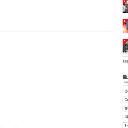
3
4
5
>
最
H
赤
C
杉
国
朴