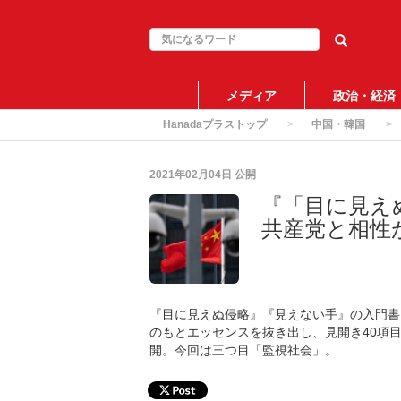
メディア
政治・経済
Hanadaプラストップ
中国・韓国
2021年02月04日
公開
『「目に見え
共産党と相性
『目に見えぬ侵略』『見えない手』の入門書
のもとエッセンスを抜き出し、見開き40項
開。今回は三つ目「監視社会」。