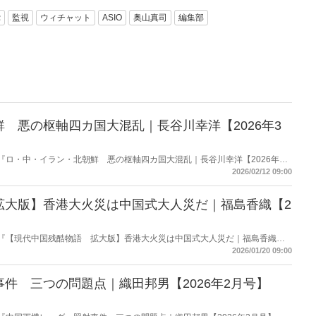
党
監視
ウィチャット
ASIO
奥山真司
編集部
 悪の枢軸四カ国大混乱｜長谷川幸洋【2026年3
載の『ロ・中・イラン・北朝鮮 悪の枢軸四カ国大混乱｜長谷川幸洋【2026年3
・紹介。
2026/02/12 09:00
拡大版】香港大火災は中国式大人災だ｜福島香織【2
掲載の『【現代中国残酷物語 拡大版】香港大火災は中国式大人災だ｜福島香織
使って要約・紹介。
2026/01/20 09:00
件 三つの問題点｜織田邦男【2026年2月号】