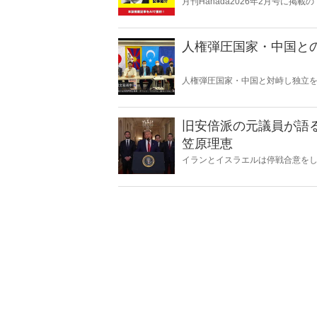
月刊Hanada2026年2月号に掲
の内容をAIを使って要約・紹介。
人権弾圧国家・中国と
人権弾圧国家・中国と対峙し独立
得るべき教訓とは何か。そして今
旧安倍派の元議員が語
笠原理恵
イランとイスラエルは停戦合意を
ろうか。元衆議院議員の長尾たか
い」。なぜなのか。