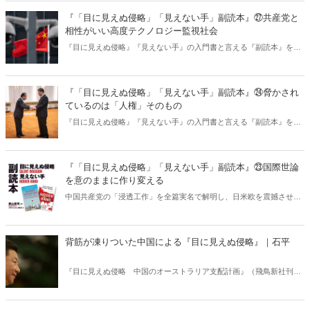
『「目に見えぬ侵略」「見えない手」副読本』㉗共産党と
相性がいい高度テクノロジー監視社会
『目に見えぬ侵略』『見えない手』の入門書と言える『副読本』を発
売！ 二冊の大著から奥山真司氏監修のもとエッセンスを抜き出し、
見開き40項目だけでシンプルに解説しています。その中から三項目を
特別公開。今回は三つ目「監視社会」。
『「目に見えぬ侵略」「見えない手」副読本』㉔脅かされ
ているのは「人権」そのもの
『目に見えぬ侵略』『見えない手』の入門書と言える『副読本』を発
売！ 二冊の大著から奥山真司氏監修のもとエッセンスを抜き出し、
見開き40項目だけでシンプルに解説しています。その中から三項目を
特別公開。今回は二つ目「人権」問題について。
『「目に見えぬ侵略」「見えない手」副読本』㉓国際世論
を意のままに作り変える
中国共産党の「浸透工作」を全篇実名で解明し、日米欧を震撼させた
『目に見えぬ侵略』『見えない手』。その入門書と言える『副読本』
を弊社より発売！ 2冊で合計900ページ以上の大著から、奥山真司氏
監修のもとエッセンスを抜き出し、見開き40項目だけでシンプルに解
背筋が凍りついた中国による『目に見えぬ侵略』｜石平
説。その中から三項目を特別公開。一つ目はこちら！
『目に見えぬ侵略 中国のオーストラリア支配計画』（飛鳥新社刊）
を読むのは、私にとっては近年に滅多にない、強烈な読書体験であっ
た。