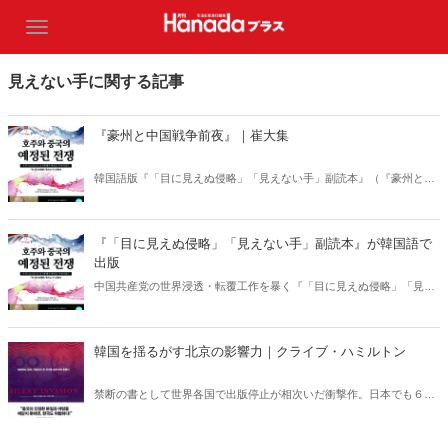
見えない手に関する記事
『豪州と中国戦争前夜』｜崔大集
韓国語版『「目に見えぬ侵略」「見えない手」副読本』（『豪州と中
国戦争前夜』）が遂に発刊！日本と同様、中国による目に見えぬ侵略
に対して警戒感が薄い韓国国民。その中で大韓医師協会の崔大集（チ
ェ・デジプ）前会長が本書を激賞！その理由とは。
『「目に見えぬ侵略」「見えない手」副読本』が韓国語で
出版
中国共産党の世界浸透・転覆工作を暴く『「目に見えぬ侵略」「見え
ない手」副読本』（飛鳥新社）が、韓国で『豪州と中国戦争前夜』と
して翻訳出版された。版元から寄せられた推薦文を公開。
韓国を揺るがす北京の影響力｜クライブ・ハミルトン
禁断の書として世界各国で出版停止が相次いだ衝撃作。日本でも６万
部を突破したベストセラー『目に見えぬ侵略 中国のオーストラリア
支配計画』と『見えない手 中国共産党は世界をどう作り変えるか』