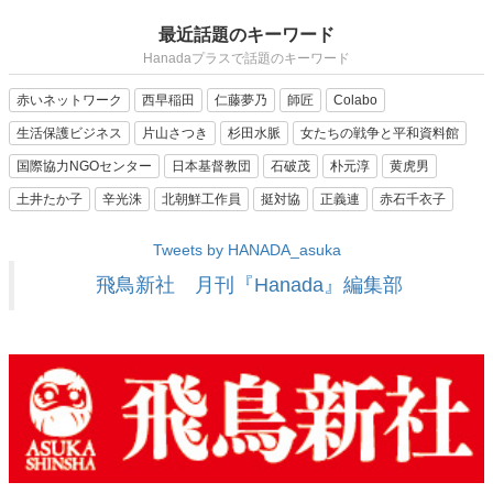
最近話題のキーワード
Hanadaプラスで話題のキーワード
赤いネットワーク
西早稲田
仁藤夢乃
師匠
Colabo
生活保護ビジネス
片山さつき
杉田水脈
女たちの戦争と平和資料館
国際協力NGOセンター
日本基督教団
石破茂
朴元淳
黄虎男
土井たか子
辛光洙
北朝鮮工作員
挺対協
正義連
赤石千衣子
Tweets by HANADA_asuka
飛鳥新社 月刊『Hanada』編集部