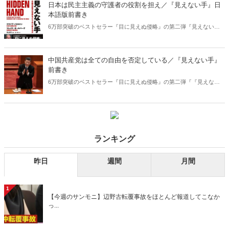
日本は民主主義の守護者の役割を担え／『見えない手』日
本語版前書き
6万部突破のベストセラー『目に見えぬ侵略』の第二弾『見えない手
中国共産党は世界をどう作り変えるか』が発売！ アメリカ、イギリ
ス、EU各国での中国の影響力工作を実名で暴露、前作以上の衝撃があ
ります。さらに日本についても特別加筆があり、必読の書です。その
中国共産党は全ての自由を否定している／『見えない手』
日本語版前書きを特別公開！ 「言論の自由と報道の自由は中国共産
前書き
党にとって最大の敵であり、我々はこれを最優先事項として守らなけ
6万部突破のベストセラー『目に見えぬ侵略』の第二弾『『見えない
ればならない」(本文より)
手 中国共産党は世界をどう作り変えるか』がついに発売！ アメリ
カ、イギリス、EU各国での中国の影響力工作を実名で暴露。さらに日
本についても特別加筆もある必読の書です。こちらでは原著前書きを
公開！
ランキング
昨日
週間
月間
1
【今週のサンモニ】辺野古転覆事故をほとんど報道してこなか
っ...