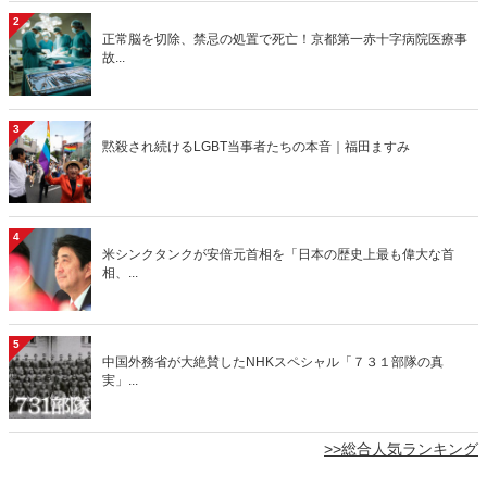
2
正常脳を切除、禁忌の処置で死亡！京都第一赤十字病院医療事
故...
3
黙殺され続けるLGBT当事者たちの本音｜福田ますみ
4
米シンクタンクが安倍元首相を「日本の歴史上最も偉大な首
相、...
5
中国外務省が大絶賛したNHKスペシャル「７３１部隊の真
実」...
>>総合人気ランキング