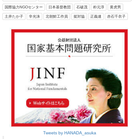
国際協力NGOセンター
日本基督教団
石破茂
朴元淳
黄虎男
土井たか子
辛光洙
北朝鮮工作員
挺対協
正義連
赤石千衣子
Tweets by HANADA_asuka