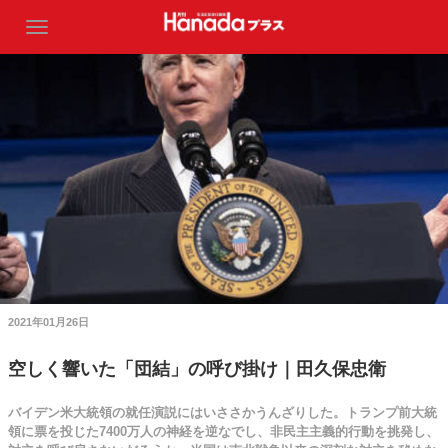
2021年01月26日
空しく響いた「団結」の呼び掛け｜田久保忠衛
バイデン米大統領の就任演説にはいささかうんざりした。トランプ前大統
領に票を投じた7400万人の神経を逆なでし、非民主主義的行動を挑発し、