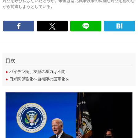
対立を呼び戻さないだろうか。米国は南北戦争以来の深刻な対立を秘めな
がら前進しようとしている。
目次
●
バイデン氏、左派の暴力は不問
●
日米関係強化へ自衛隊の国軍化を