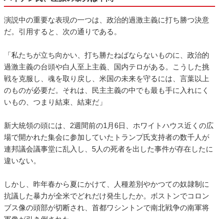
演説中の重要な表現の一つは、政治的過激主義に打ち勝つ決意
だ。引用すると、次の通りである。
「私たちが立ち向かい、打ち勝たねばならないものに、政治的
過激主義の台頭や白人至上主義、国内テロがある。こうした挑
戦を克服し、魂を取り戻し、米国の未来を守るには、言葉以上
のものが必要だ。それは、民主主義の中でも最も手に入れにく
いもの、つまり結束、結束だ」
新大統領の頭には、2週間前の1月6日、ホワイトハウス近くの広
場で開かれた集会に参加していたトランプ氏支持者の数千人が
連邦議会議事堂に乱入し、5人の死者を出した事件が存在したに
違いない。
しかし、昨年春から夏にかけて、人種差別やかつての奴隷制に
抗議した暴力が全米でどれだけ発生したか。ボストンでコロン
ブス像の頭部が切断され、首都ワシントンで南北戦争の南軍将