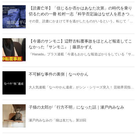
【読書亡羊】「信じるか否かはあなた次第」の時代を乗り
切るための一冊 松村一志『科学否定論はなぜ人を惹きつけ
るのか』（ちくま新書）｜梶原麻衣子
その昔、読書にかまけて羊を逃がしたものがいるという。転じて「読
書亡羊」は「重要なことを忘れて、他のことに夢中になること」を指
す四字熟語になった。だが時に仕事を放り出してでも、読むべき本が
ある。元月刊『Hanada』編集部員のライター・梶原がお送りする時事
【今週のサンモニ】辺野古転覆事故をほとんど報道してこ
書評！
なかった『サンモニ』｜藤原かずえ
『Hanada』プラス連載「今週もおかしな報道ばかりをしている『サン
デーモーニング』を藤原かずえさんがデータとロジックで滅多斬
り」、略して【今週のサンモニ】。
不可解な事件の裏側｜なべやかん
大人気連載「なべやかん遺産」がシン・シリーズ突入！ 芸能界屈指の
コレクターであり、都市伝説、オカルト、スピリチュアルな話題が大
好きな芸人・なべやかんが蒐集した選りすぐりの「怪」な話を紹介！
信じるか信じないかは、あなた次第！ 芸能ニュース
子猫の太郎が「行方不明」になった話｜瀬戸内みなみ
瀬戸内みなみの「猫は友だち」第10回