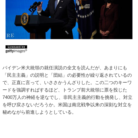
バイデン米大統領の就任演説の全文を読んだが、あまりにも
「民主主義」の説明と「団結」の必要性が繰り返されているの
で、正直に言って、いささかうんざりした。この二つのキーワ
ードを強調すればするほど、トランプ前大統領に票を投じた
7400万人の神経を逆なでし、非民主主義的行動を挑発し、対立
を呼び戻さないだろうか。米国は南北戦争以来の深刻な対立を
秘めながら前進しようとしている。