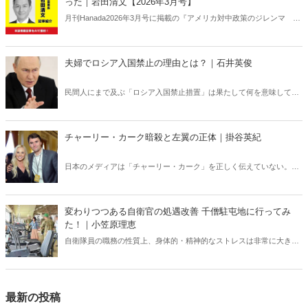
った｜岩田清文【2026年3月号】
ている――。
月刊Hanada2026年3月号に掲載の『アメリカ対中政策のジレンマ
「アトラスの時代」は終わった｜岩田清文【2026年3月号】』の内容
をAIを使って要約・紹介。
夫婦でロシア入国禁止の理由とは？｜石井英俊
民間人にまで及ぶ「ロシア入国禁止措置」は果たして何を意味してい
るのか？ ロシアの「弱点」を世界が共有すべきだ。
チャーリー・カーク暗殺と左翼の正体｜掛谷英紀
日本のメディアは「チャーリー・カーク」を正しく伝えていない。カ
ーク暗殺のあと、左翼たちの正体が露わになる事態が相次いでいる
が、それも日本では全く報じられない。「米国の分断」との安易な解
釈では絶対にわからない「チャーリー・カーク」現象の本質。
変わりつつある自衛官の処遇改善 千僧駐屯地に行ってみ
た！｜小笠原理恵
自衛隊員の職務の性質上、身体的・精神的なストレスは非常に大き
い。こうしたなかで、しっかりと休息できる環境が整っていなけれ
ば、有事や災害時に本来の力を発揮することは難しい。今回は変わり
つつある現場を取材した。
最新の投稿