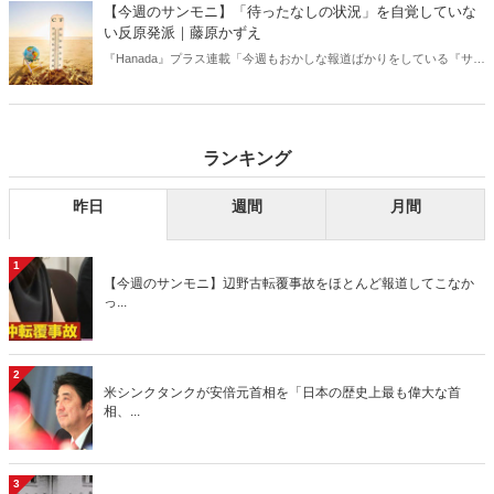
【今週のサンモニ】「待ったなしの状況」を自覚していな
い反原発派｜藤原かずえ
『Hanada』プラス連載「今週もおかしな報道ばかりをしている『サン
デーモーニング』を藤原かずえさんがデータとロジックで滅多斬
り」、略して【今週のサンモニ】。
ランキング
昨日
週間
月間
1
【今週のサンモニ】辺野古転覆事故をほとんど報道してこなか
っ...
2
米シンクタンクが安倍元首相を「日本の歴史上最も偉大な首
相、...
3