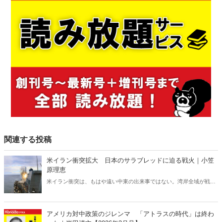
関連する投稿
米イラン衝突拡大 日本のサラブレッドに迫る戦火｜小笠
原理恵
米イラン衝突は、もはや遠い中東の出来事ではない。湾岸全域が戦域
化するなか、その影響は日本にも及びつつある。石油備蓄やエネルギ
ー価格の高騰については多く報じられているが、見落とされがちな問
題がある。邦人保護は万全なのか。そして、国際舞台に立つ日本のサ
アメリカ対中政策のジレンマ 「アトラスの時代」は終わ
ラブレッドの安全は守られるのか。戦火は思わぬところに影を落とし