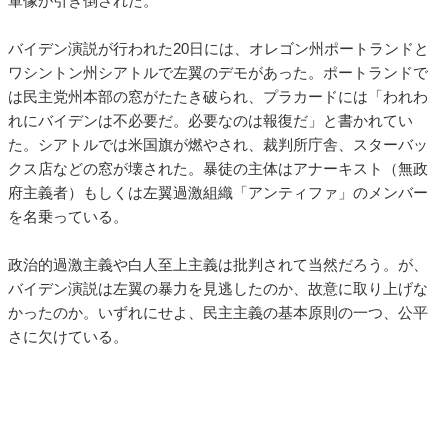
軍像が引き倒された。
バイデン演説が行われた20日には、オレゴン州ポートランドと
ワシントン州シアトルで左翼のデモがあった。ポートランドで
は民主党州本部の窓がたたき破られ、プラカードには「われわ
れにバイデンは不必要だ。必要なのは報復だ」と書かれてい
た。シアトルでは米国旗が燃やされ、裁判所庁舎、スターバッ
クス店などの窓が壊された。暴徒の主体はアナーキスト（無政
府主義者）もしくは左翼過激組織「アンティファ」のメンバー
を名乗っている。
政治的過激主義や白人至上主義は批判されて当然だろう。が、
バイデン演説は左翼の暴力を見逃したのか、故意に取り上げな
かったのか。いずれにせよ、民主主義の基本原則の一つ、公平
さに欠けている。