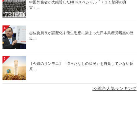
中国外務省が大絶賛したNHKスペシャル「７３１部隊の真
実」...
4
志位委員長が誤魔化す優生思想に染まった日本共産党暗黒の歴
史...
5
【今週のサンモニ】「待ったなしの状況」を自覚していない反
原...
>>総合人気ランキング